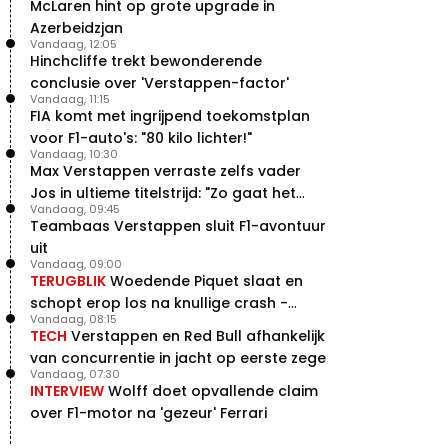
McLaren hint op grote upgrade in
Verstappen
Azerbeidzjan
22 jul. 07:30
0
Vandaag, 12:05
Video: Red Bull Verstappen krijgt
Hinchcliffe trekt bewonderende
vleugels in crash met Hamilton
conclusie over 'Verstappen-factor'
21 jul. 14:20
2
Vandaag, 11:15
FIA komt met ingrijpend toekomstplan
Piastri faalt hopeloos achter het
stuur bij Jeremy Clarkson
voor F1-auto's: "80 kilo lichter!"
Vandaag, 10:30
21 jul. 08:45
3
Max Verstappen verraste zelfs vader
Red Bull lijkt hardnekkig lek nu
Jos in ultieme titelstrijd: "Zo gaat het
boven te hebben
Vandaag, 09:45
altijd!"
20 jul. 15:15
2
Teambaas Verstappen sluit F1-avontuur
uit
Vandaag, 09:00
TERUGBLIK
Woedende Piquet slaat en
schopt erop los na knullige crash -
Vandaag, 08:15
terugblik
TECH
Verstappen en Red Bull afhankelijk
van concurrentie in jacht op eerste zege
Vandaag, 07:30
INTERVIEW
Wolff doet opvallende claim
over F1-motor na 'gezeur' Ferrari