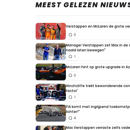
MEEST GELEZEN NIEUW
Verstappen en McLaren de grote ver
0
Manager Verstappen zet Max in de sc
naald laten bewegen"
1
McLaren hint op grote upgrade in A
0
Hinchcliffe trekt bewonderende con
factor'
1
FIA komt met ingrijpend toekomstpla
lichter!"
4
Max Verstappen verraste zelfs vader 