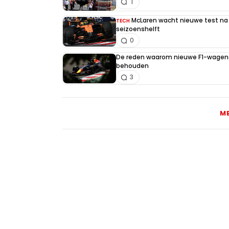
1
McLaren wacht nieuwe test na 
TECH
seizoenshelft
0
De reden waarom nieuwe F1-wagens
behouden
3
M