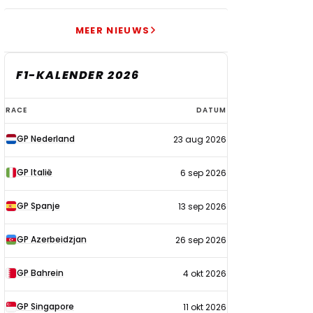
MEER NIEUWS
F1-KALENDER 2026
F1-
RACE
DATUM
kalender
GP Nederland
23 aug 2026
2026
GP Italië
6 sep 2026
GP Spanje
13 sep 2026
GP Azerbeidzjan
26 sep 2026
GP Bahrein
4 okt 2026
GP Singapore
11 okt 2026