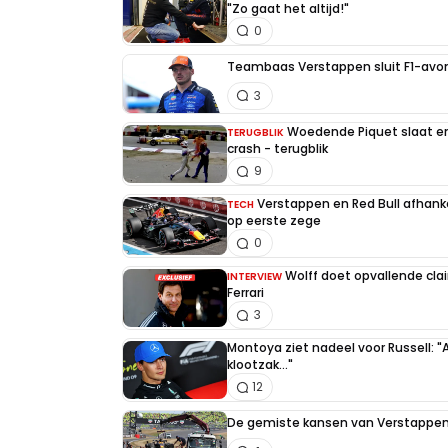
"Zo gaat het altijd!"
0
Teambaas Verstappen sluit F1-avon
3
Woedende Piquet slaat en 
TERUGBLIK
crash - terugblik
9
Verstappen en Red Bull afhankel
TECH
op eerste zege
0
Wolff doet opvallende cla
INTERVIEW
Ferrari
3
Montoya ziet nadeel voor Russell: "
klootzak..."
12
De gemiste kansen van Verstappen 