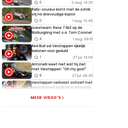
2 aug. 14:20
0
Rally-coureur komt met de schrik
vrij na drievoudige koprol
1 aug. 14:45
0
Livestream: Race 7 NLS op de
Nürburgring met o.a. Tom Coronel
1 aug. 09:15
4
Red Bull zal Verstappen rijkelijk
belonen voor geduld
27 jul. 14:00
1
Antonelli weet niet wat hij ziet
met Verstappen: "Oh my god!"
27 jul. 06:30
8
Verstappen verbaast zichzelf met
sensationeel podium in Hongarije
26 jul. 18:45
1
MEER VIDEO'S
Getergde Verstappen zet
Hamilton brutaal opzij met
heerlijke actie
26 jul. 13:35
13
Verstappen slaat alarm na nieuwe