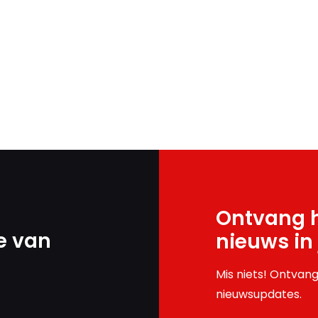
Ontvang h
e van
nieuws in
Mis niets! Ontvang
nieuwsupdates.