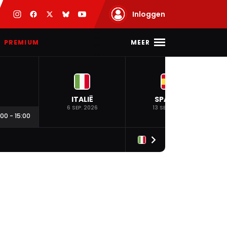
Inloggen
MEER
PREMIUM
ITALIË
SPANJE
6 SEP. 2026
13 SEP. 2026
:00
-
15:00