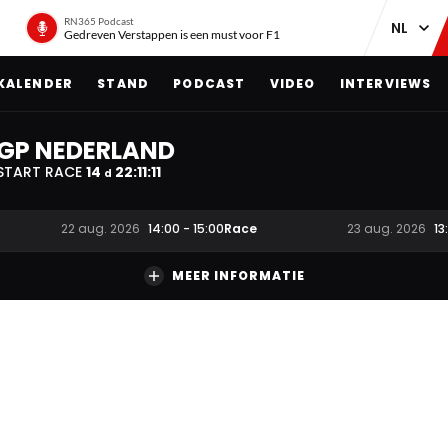
RN365 Podcast
Gedreven Verstappen is een must voor F1
KALENDER
STAND
PODCAST
VIDEO
INTERVIEWS
GP NEDERLAND
START RACE
14
22
:
11
:
10
d
Race
22 aug. 2026
14:00
-
15:00
23 aug. 2026
13
MEER INFORMATIE