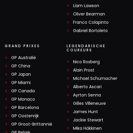
Liam Lawson
Oliver Bearman
Franco Colapinto
Gabriel Bortoleto
GRAND PRIXES
LEGENDARISCHE
COUREURS
GP Australië
Nico Rosberg
GP China
Alain Prost
GP Japan
Michael Schumacher
GP Miami
Alberto Ascari
GP Canada
Ayrton Senna
GP Monaco
Gilles Villeneuve
GP Barcelona
James Hunt
GP Oostenrijk
Jackie Stewart
GP Groot-Brittannië
Mika Häkkinen
GP België