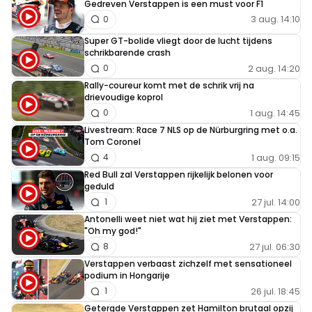
Gedreven Verstappen is een must voor F1
3 aug. 14:10
0
Super GT-bolide vliegt door de lucht tijdens
schrikbarende crash
2 aug. 14:20
0
Rally-coureur komt met de schrik vrij na
drievoudige koprol
1 aug. 14:45
0
Livestream: Race 7 NLS op de Nürburgring met o.a.
Tom Coronel
1 aug. 09:15
4
Red Bull zal Verstappen rijkelijk belonen voor
geduld
27 jul. 14:00
1
Antonelli weet niet wat hij ziet met Verstappen:
"Oh my god!"
27 jul. 06:30
8
Verstappen verbaast zichzelf met sensationeel
podium in Hongarije
26 jul. 18:45
1
Getergde Verstappen zet Hamilton brutaal opzij