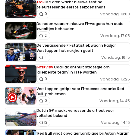
McLaren wacht nieuwe test na
TECH
teleurstellende eerste seizoenshelft
Vandaag, 18:00
0
De reden waarom nieuwe F1-wagens hun oude
kwaaltjes behouden
Vandaag, 17:05
2
De verrassende F1-statistiek waarin Hadjar
Verstappen het nakijken geeft
Vandaag, 16:15
1
Cadillac onthult strategie om
INTERVIEW
'allerbeste team' in F1 te worden
Vandaag, 15:25
0
Verstappen getipt voor F1-succes ondanks Red
Bull-problemen
Vandaag, 14:45
0
Dutch GP maakt verrassende artiest voor
volkslied bekend
Vandaag, 14:15
12
'Red Bull vindt opvolger Lambiase bij Aston Martin'