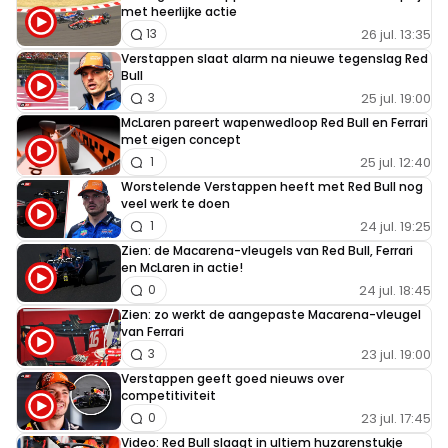
met heerlijke actie
26 jul. 13:35
13
Verstappen slaat alarm na nieuwe tegenslag Red
Bull
25 jul. 19:00
3
McLaren pareert wapenwedloop Red Bull en Ferrari
met eigen concept
25 jul. 12:40
1
Worstelende Verstappen heeft met Red Bull nog
veel werk te doen
24 jul. 19:25
1
Zien: de Macarena-vleugels van Red Bull, Ferrari
en McLaren in actie!
24 jul. 18:45
0
Zien: zo werkt de aangepaste Macarena-vleugel
van Ferrari
23 jul. 19:00
3
Verstappen geeft goed nieuws over
competitiviteit
23 jul. 17:45
0
Video: Red Bull slaagt in ultiem huzarenstukje