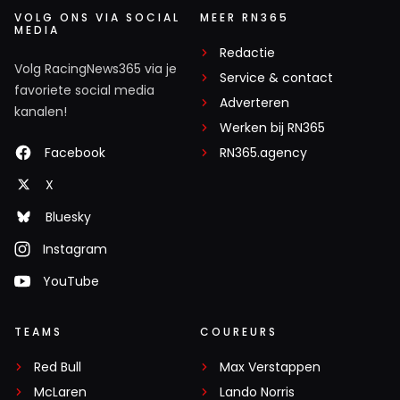
VOLG ONS VIA SOCIAL
MEER RN365
MEDIA
Redactie
Volg RacingNews365 via je
Service & contact
favoriete social media
Adverteren
kanalen!
Werken bij RN365
Facebook
RN365.agency
X
Bluesky
Instagram
YouTube
TEAMS
COUREURS
Red Bull
Max Verstappen
McLaren
Lando Norris