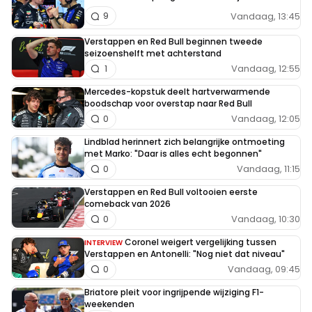
Vandaag, 13:45
9
Verstappen en Red Bull beginnen tweede
seizoenshelft met achterstand
Vandaag, 12:55
1
Mercedes-kopstuk deelt hartverwarmende
boodschap voor overstap naar Red Bull
Vandaag, 12:05
0
Lindblad herinnert zich belangrijke ontmoeting
met Marko: "Daar is alles echt begonnen"
Vandaag, 11:15
0
Verstappen en Red Bull voltooien eerste
comeback van 2026
Vandaag, 10:30
0
Coronel weigert vergelijking tussen
INTERVIEW
Verstappen en Antonelli: "Nog niet dat niveau"
Vandaag, 09:45
0
Briatore pleit voor ingrijpende wijziging F1-
weekenden