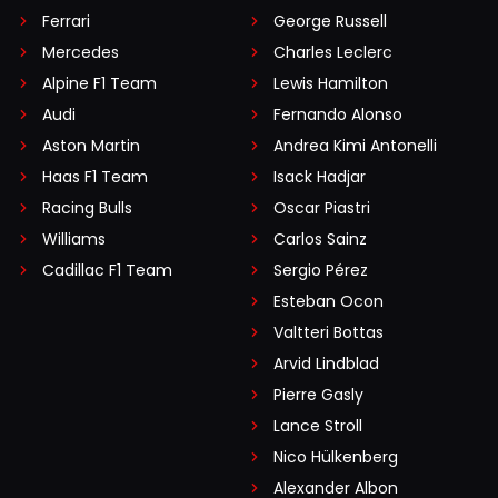
Ferrari
George Russell
Mercedes
Charles Leclerc
Alpine F1 Team
Lewis Hamilton
Audi
Fernando Alonso
Aston Martin
Andrea Kimi Antonelli
Haas F1 Team
Isack Hadjar
Racing Bulls
Oscar Piastri
Williams
Carlos Sainz
Cadillac F1 Team
Sergio Pérez
Esteban Ocon
Valtteri Bottas
Arvid Lindblad
Pierre Gasly
Lance Stroll
Nico Hülkenberg
Alexander Albon