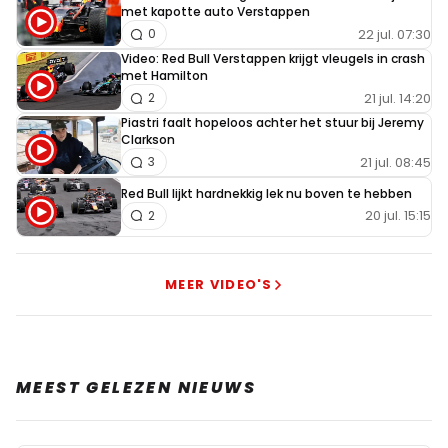
met kapotte auto Verstappen
22 jul. 07:30
0
Video: Red Bull Verstappen krijgt vleugels in crash
met Hamilton
21 jul. 14:20
2
Piastri faalt hopeloos achter het stuur bij Jeremy
Clarkson
21 jul. 08:45
3
Red Bull lijkt hardnekkig lek nu boven te hebben
20 jul. 15:15
2
MEER VIDEO'S
MEEST GELEZEN NIEUWS