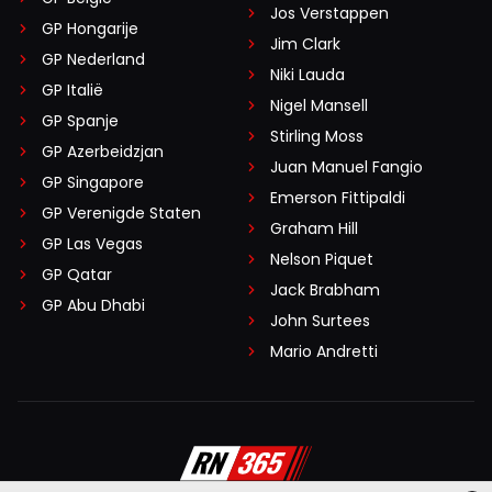
Jos Verstappen
GP Hongarije
Jim Clark
GP Nederland
Niki Lauda
GP Italië
Nigel Mansell
GP Spanje
Stirling Moss
GP Azerbeidzjan
Juan Manuel Fangio
GP Singapore
Emerson Fittipaldi
GP Verenigde Staten
Graham Hill
GP Las Vegas
Nelson Piquet
GP Qatar
Jack Brabham
GP Abu Dhabi
John Surtees
Mario Andretti