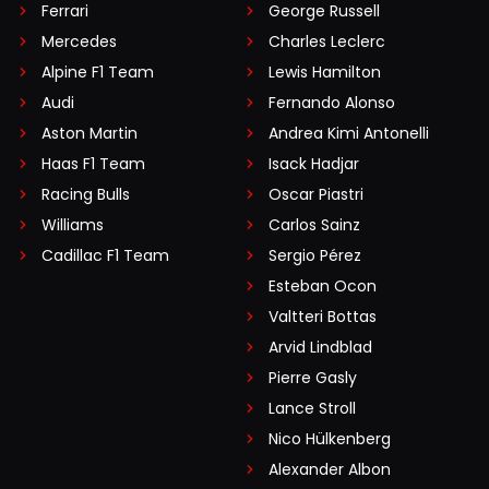
Ferrari
George Russell
Mercedes
Charles Leclerc
Alpine F1 Team
Lewis Hamilton
Audi
Fernando Alonso
Aston Martin
Andrea Kimi Antonelli
Haas F1 Team
Isack Hadjar
Racing Bulls
Oscar Piastri
Williams
Carlos Sainz
Cadillac F1 Team
Sergio Pérez
Esteban Ocon
Valtteri Bottas
Arvid Lindblad
Pierre Gasly
Lance Stroll
Nico Hülkenberg
Alexander Albon