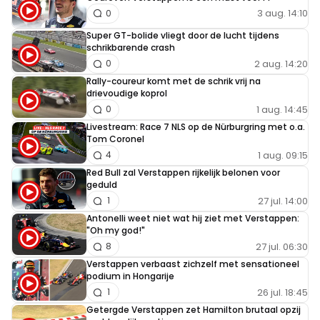
3 aug. 14:10
0
Super GT-bolide vliegt door de lucht tijdens
schrikbarende crash
2 aug. 14:20
0
Rally-coureur komt met de schrik vrij na
drievoudige koprol
1 aug. 14:45
0
Livestream: Race 7 NLS op de Nürburgring met o.a.
Tom Coronel
1 aug. 09:15
4
Red Bull zal Verstappen rijkelijk belonen voor
geduld
27 jul. 14:00
1
Antonelli weet niet wat hij ziet met Verstappen:
"Oh my god!"
27 jul. 06:30
8
Verstappen verbaast zichzelf met sensationeel
podium in Hongarije
26 jul. 18:45
1
Getergde Verstappen zet Hamilton brutaal opzij