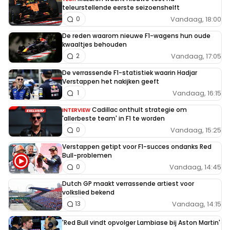
teleurstellende eerste seizoenshelft
Vandaag, 18:00
0
De reden waarom nieuwe F1-wagens hun oude
kwaaltjes behouden
Vandaag, 17:05
2
De verrassende F1-statistiek waarin Hadjar
Verstappen het nakijken geeft
Vandaag, 16:15
1
Cadillac onthult strategie om
INTERVIEW
'allerbeste team' in F1 te worden
Vandaag, 15:25
0
Verstappen getipt voor F1-succes ondanks Red
Bull-problemen
Vandaag, 14:45
0
Dutch GP maakt verrassende artiest voor
volkslied bekend
Vandaag, 14:15
13
'Red Bull vindt opvolger Lambiase bij Aston Martin'