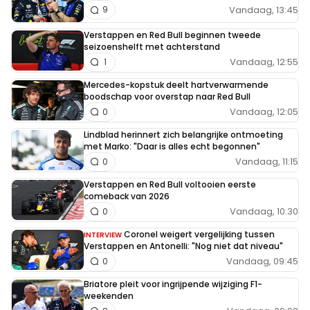
Vandaag, 13:45
9
Verstappen en Red Bull beginnen tweede
seizoenshelft met achterstand
Vandaag, 12:55
1
Mercedes-kopstuk deelt hartverwarmende
boodschap voor overstap naar Red Bull
Vandaag, 12:05
0
Lindblad herinnert zich belangrijke ontmoeting
met Marko: "Daar is alles echt begonnen"
Vandaag, 11:15
0
Verstappen en Red Bull voltooien eerste
comeback van 2026
Vandaag, 10:30
0
Coronel weigert vergelijking tussen
INTERVIEW
Verstappen en Antonelli: "Nog niet dat niveau"
Vandaag, 09:45
0
Briatore pleit voor ingrijpende wijziging F1-
weekenden