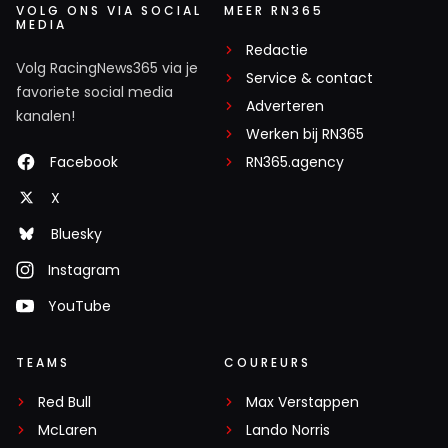
VOLG ONS VIA SOCIAL
MEER RN365
MEDIA
Redactie
Volg RacingNews365 via je
Service & contact
favoriete social media
Adverteren
kanalen!
Werken bij RN365
Facebook
RN365.agency
X
Bluesky
Instagram
YouTube
TEAMS
COUREURS
Red Bull
Max Verstappen
McLaren
Lando Norris