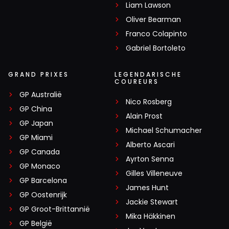
Liam Lawson
Oliver Bearman
Franco Colapinto
Gabriel Bortoleto
GRAND PRIXES
LEGENDARISCHE
COUREURS
GP Australië
Nico Rosberg
GP China
Alain Prost
GP Japan
Michael Schumacher
GP Miami
Alberto Ascari
GP Canada
Ayrton Senna
GP Monaco
Gilles Villeneuve
GP Barcelona
James Hunt
GP Oostenrijk
Jackie Stewart
GP Groot-Brittannië
Mika Häkkinen
GP België