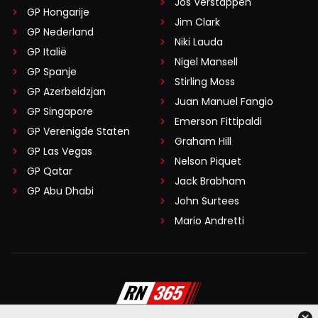
Jos Verstappen
GP Hongarije
Jim Clark
GP Nederland
Niki Lauda
GP Italië
Nigel Mansell
GP Spanje
Stirling Moss
GP Azerbeidzjan
Juan Manuel Fangio
GP Singapore
Emerson Fittipaldi
GP Verenigde Staten
Graham Hill
GP Las Vegas
Nelson Piquet
GP Qatar
Jack Brabham
GP Abu Dhabi
John Surtees
Mario Andretti