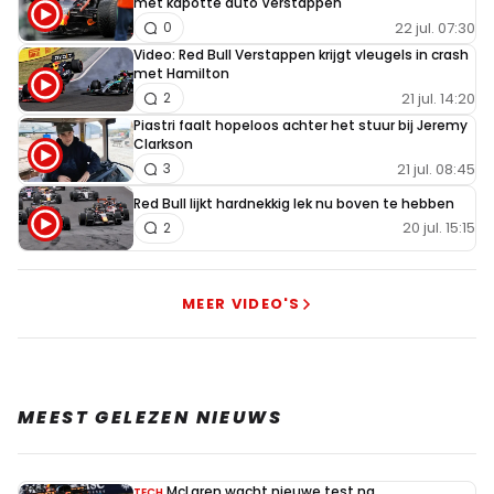
met kapotte auto Verstappen
22 jul. 07:30
0
Video: Red Bull Verstappen krijgt vleugels in crash
met Hamilton
21 jul. 14:20
2
Piastri faalt hopeloos achter het stuur bij Jeremy
Clarkson
21 jul. 08:45
3
Red Bull lijkt hardnekkig lek nu boven te hebben
20 jul. 15:15
2
MEER VIDEO'S
MEEST GELEZEN NIEUWS
McLaren wacht nieuwe test na
TECH