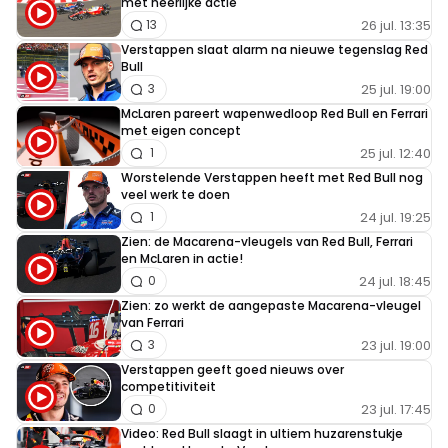
met heerlijke actie
26 jul. 13:35
13
Verstappen slaat alarm na nieuwe tegenslag Red
Bull
25 jul. 19:00
3
McLaren pareert wapenwedloop Red Bull en Ferrari
met eigen concept
25 jul. 12:40
1
Worstelende Verstappen heeft met Red Bull nog
veel werk te doen
24 jul. 19:25
1
Zien: de Macarena-vleugels van Red Bull, Ferrari
en McLaren in actie!
24 jul. 18:45
0
Zien: zo werkt de aangepaste Macarena-vleugel
van Ferrari
23 jul. 19:00
3
Verstappen geeft goed nieuws over
competitiviteit
23 jul. 17:45
0
Video: Red Bull slaagt in ultiem huzarenstukje