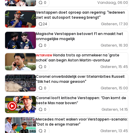
Vandaag, 06:00
0
Verstappen doet oproep aan regering: "Iedereen
ziet wat autosport teweeg brengt"
Gisteren, 17:30
24
Magische Verstappen betovert F1 en maakt het
onmogelijke mogelijk
Gisteren, 16:30
0
Honda trots op ommekeer na 'grote
INTERVIEW
schok' aan begin Aston Martin-avontuur
Gisteren, 15:45
0
Coronel onverbiddelijk over titelambities Russell:
"Slik het nou maar gewoon"
Gisteren, 15:00
0
Coronel looft kritische Verstappen: “Dan komt de
beste Max naar boven”
Gisteren, 14:15
0
Mercedes moet waken voor Verstappen-scenario:
"Dat is de enige manier"
Gisteren, 13:45
2