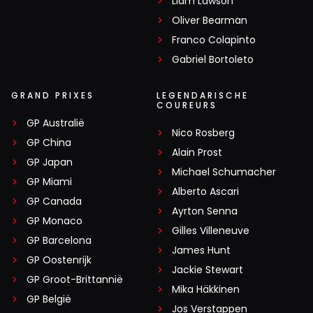
Liam Lawson
Oliver Bearman
Franco Colapinto
Gabriel Bortoleto
GRAND PRIXES
LEGENDARISCHE
COUREURS
GP Australië
Nico Rosberg
GP China
Alain Prost
GP Japan
Michael Schumacher
GP Miami
Alberto Ascari
GP Canada
Ayrton Senna
GP Monaco
Gilles Villeneuve
GP Barcelona
James Hunt
GP Oostenrijk
Jackie Stewart
GP Groot-Brittannië
Mika Häkkinen
GP België
Jos Verstappen