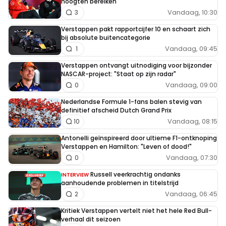
hoogten bereiken
Vandaag, 10:30
3
Verstappen pakt rapportcijfer 10 en schaart zich
bij absolute buitencategorie
Vandaag, 09:45
1
Verstappen ontvangt uitnodiging voor bijzonder
NASCAR-project: "Staat op zijn radar"
Vandaag, 09:00
0
Nederlandse Formule 1-fans balen stevig van
definitief afscheid Dutch Grand Prix
Vandaag, 08:15
10
Antonelli geïnspireerd door ultieme F1-ontknoping
Verstappen en Hamilton: "Leven of dood!"
Vandaag, 07:30
0
Russell veerkrachtig ondanks
INTERVIEW
aanhoudende problemen in titelstrijd
Vandaag, 06:45
2
Kritiek Verstappen vertelt niet het hele Red Bull-
verhaal dit seizoen