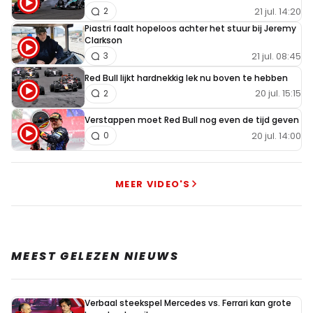
21 jul. 14:20
2
Piastri faalt hopeloos achter het stuur bij Jeremy
Clarkson
21 jul. 08:45
3
Red Bull lijkt hardnekkig lek nu boven te hebben
20 jul. 15:15
2
Verstappen moet Red Bull nog even de tijd geven
20 jul. 14:00
0
MEER VIDEO'S
MEEST GELEZEN NIEUWS
Verbaal steekspel Mercedes vs. Ferrari kan grote