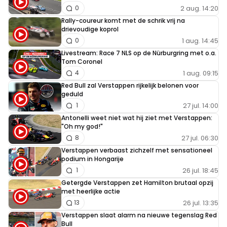
2 aug. 14:20
0
Rally-coureur komt met de schrik vrij na
drievoudige koprol
1 aug. 14:45
0
Livestream: Race 7 NLS op de Nürburgring met o.a.
Tom Coronel
1 aug. 09:15
4
Red Bull zal Verstappen rijkelijk belonen voor
geduld
27 jul. 14:00
1
Antonelli weet niet wat hij ziet met Verstappen:
"Oh my god!"
27 jul. 06:30
8
Verstappen verbaast zichzelf met sensationeel
podium in Hongarije
26 jul. 18:45
1
Getergde Verstappen zet Hamilton brutaal opzij
met heerlijke actie
26 jul. 13:35
13
Verstappen slaat alarm na nieuwe tegenslag Red
Bull