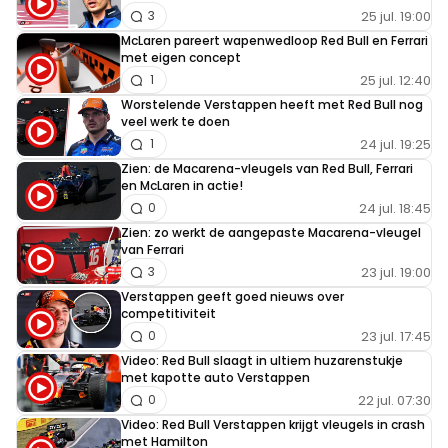
25 jul. 19:00
3
McLaren pareert wapenwedloop Red Bull en Ferrari
met eigen concept
25 jul. 12:40
1
Worstelende Verstappen heeft met Red Bull nog
veel werk te doen
24 jul. 19:25
1
Zien: de Macarena-vleugels van Red Bull, Ferrari
en McLaren in actie!
24 jul. 18:45
0
Zien: zo werkt de aangepaste Macarena-vleugel
van Ferrari
23 jul. 19:00
3
Verstappen geeft goed nieuws over
competitiviteit
23 jul. 17:45
0
Video: Red Bull slaagt in ultiem huzarenstukje
met kapotte auto Verstappen
22 jul. 07:30
0
Video: Red Bull Verstappen krijgt vleugels in crash
met Hamilton