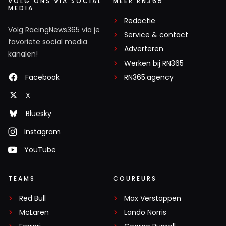
VOLG ONS VIA SOCIAL
MEER RN365
MEDIA
Redactie
Volg RacingNews365 via je
Service & contact
favoriete social media
Adverteren
kanalen!
Werken bij RN365
Facebook
RN365.agency
X
Bluesky
Instagram
YouTube
TEAMS
COUREURS
Red Bull
Max Verstappen
McLaren
Lando Norris