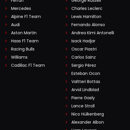
Ferrari
George Russell
Mercedes
Charles Leclerc
Alpine F1 Team
Lewis Hamilton
Audi
Fernando Alonso
Aston Martin
Andrea Kimi Antonelli
Haas F1 Team
Isack Hadjar
Racing Bulls
Oscar Piastri
Williams
Carlos Sainz
Cadillac F1 Team
Sergio Pérez
Esteban Ocon
Valtteri Bottas
Arvid Lindblad
Pierre Gasly
Lance Stroll
Nico Hülkenberg
Alexander Albon