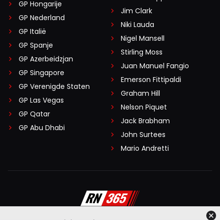
GP Hongarije
Jim Clark
GP Nederland
Niki Lauda
GP Italië
Nigel Mansell
GP Spanje
Stirling Moss
GP Azerbeidzjan
Juan Manuel Fangio
GP Singapore
Emerson Fittipaldi
GP Verenigde Staten
Graham Hill
GP Las Vegas
Nelson Piquet
GP Qatar
Jack Brabham
GP Abu Dhabi
John Surtees
Mario Andretti