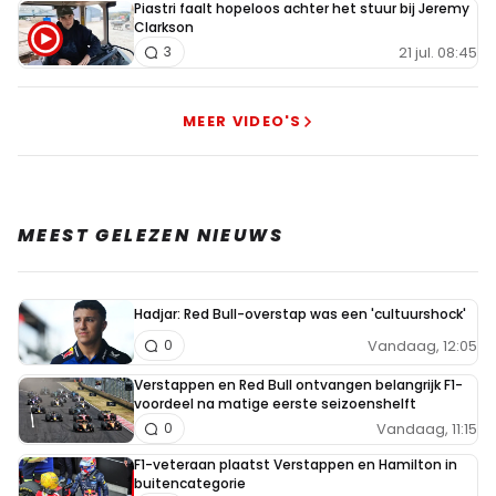
Piastri faalt hopeloos achter het stuur bij Jeremy
Clarkson
21 jul. 08:45
3
MEER VIDEO'S
MEEST GELEZEN NIEUWS
Hadjar: Red Bull-overstap was een 'cultuurshock'
Vandaag, 12:05
0
Verstappen en Red Bull ontvangen belangrijk F1-
voordeel na matige eerste seizoenshelft
Vandaag, 11:15
0
F1-veteraan plaatst Verstappen en Hamilton in
buitencategorie