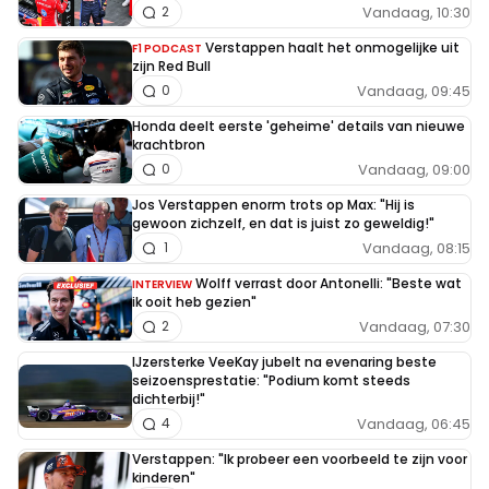
Vandaag, 10:30
2
Verstappen haalt het onmogelijke uit
F1 PODCAST
zijn Red Bull
Vandaag, 09:45
0
Honda deelt eerste 'geheime' details van nieuwe
krachtbron
Vandaag, 09:00
0
Jos Verstappen enorm trots op Max: "Hij is
gewoon zichzelf, en dat is juist zo geweldig!"
Vandaag, 08:15
1
Wolff verrast door Antonelli: "Beste wat
INTERVIEW
ik ooit heb gezien"
Vandaag, 07:30
2
IJzersterke VeeKay jubelt na evenaring beste
seizoensprestatie: "Podium komt steeds
dichterbij!"
Vandaag, 06:45
4
Verstappen: "Ik probeer een voorbeeld te zijn voor
kinderen"