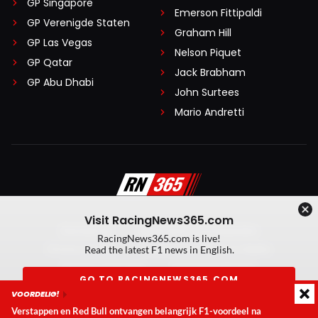
GP Singapore
Emerson Fittipaldi
GP Verenigde Staten
Graham Hill
GP Las Vegas
Nelson Piquet
GP Qatar
Jack Brabham
GP Abu Dhabi
John Surtees
Mario Andretti
Visit RacingNews365.com
Disclaimer
Algemene voorwaarden
RacingNews365.com is live!
Privacy Policy
Created by On Your Marks
Read the latest F1 news in English.
Privacy manager
Kansspeluitingen
GO TO RACINGNEWS365.COM
VOORDELIG!
© 2026 RacingNews365. Alle rechten voorbehouden
Verstappen en Red Bull ontvangen belangrijk F1-voordeel na
Don't show again