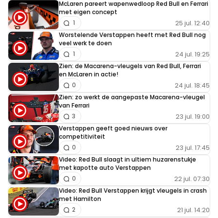
McLaren pareert wapenwedloop Red Bull en Ferrari
met eigen concept
25 jul. 12:40
1
Worstelende Verstappen heeft met Red Bull nog
veel werk te doen
24 jul. 19:25
1
Zien: de Macarena-vleugels van Red Bull, Ferrari
en McLaren in actie!
24 jul. 18:45
0
Zien: zo werkt de aangepaste Macarena-vleugel
van Ferrari
23 jul. 19:00
3
Verstappen geeft goed nieuws over
competitiviteit
23 jul. 17:45
0
Video: Red Bull slaagt in ultiem huzarenstukje
met kapotte auto Verstappen
22 jul. 07:30
0
Video: Red Bull Verstappen krijgt vleugels in crash
met Hamilton
21 jul. 14:20
2