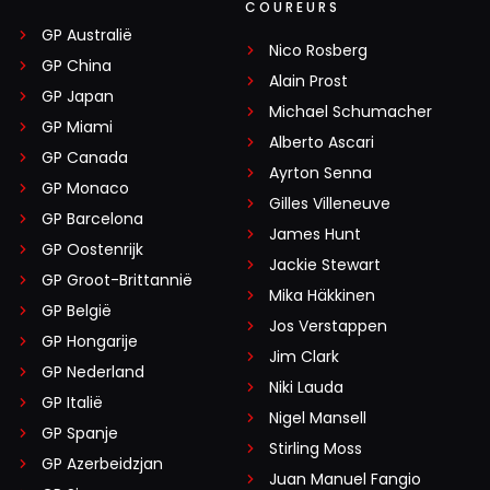
COUREURS
GP Australië
Nico Rosberg
GP China
Alain Prost
GP Japan
Michael Schumacher
GP Miami
Alberto Ascari
GP Canada
Ayrton Senna
GP Monaco
Gilles Villeneuve
GP Barcelona
James Hunt
GP Oostenrijk
Jackie Stewart
GP Groot-Brittannië
Mika Häkkinen
GP België
Jos Verstappen
GP Hongarije
Jim Clark
GP Nederland
Niki Lauda
GP Italië
Nigel Mansell
GP Spanje
Stirling Moss
GP Azerbeidzjan
Juan Manuel Fangio