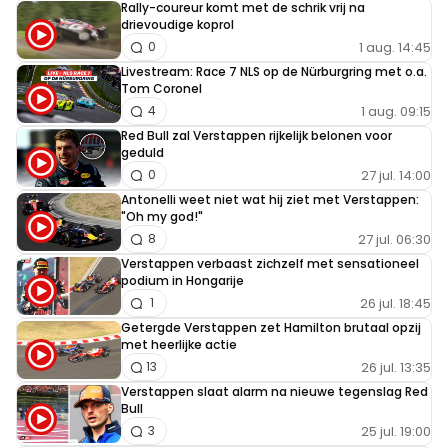
Rally-coureur komt met de schrik vrij na
drievoudige koprol
1 aug. 14:45
0
Livestream: Race 7 NLS op de Nürburgring met o.a.
Tom Coronel
1 aug. 09:15
4
Red Bull zal Verstappen rijkelijk belonen voor
geduld
27 jul. 14:00
0
Antonelli weet niet wat hij ziet met Verstappen:
"Oh my god!"
27 jul. 06:30
8
Verstappen verbaast zichzelf met sensationeel
podium in Hongarije
26 jul. 18:45
1
Getergde Verstappen zet Hamilton brutaal opzij
met heerlijke actie
26 jul. 13:35
13
Verstappen slaat alarm na nieuwe tegenslag Red
Bull
25 jul. 19:00
3