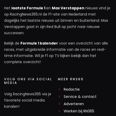
Het
laatste Formule 1
en
Max Verstappen
nieuws vind je
op RacingNews365.nl de F1-site van Nederland met
dagelijks het laatste nieuws uit binnen en buitenland. Max
Verstappen gaat in zijn Red Bull op jacht naar nieuwe
successen.
Bekijk de
Formule 1 kalender
voor een overzicht van alle
races, met uitgebreide informatie van de races en real-
time informatie. Wil je F1 op TV kijken bekijk dan het
complete overzicht!
VOLG ONS VIA SOCIAL
MEER RN365
MEDIA
Redactie
Volg RacingNews365 via je
Service & contact
favoriete social media
Adverteren
kanalen!
Werken bij RN365