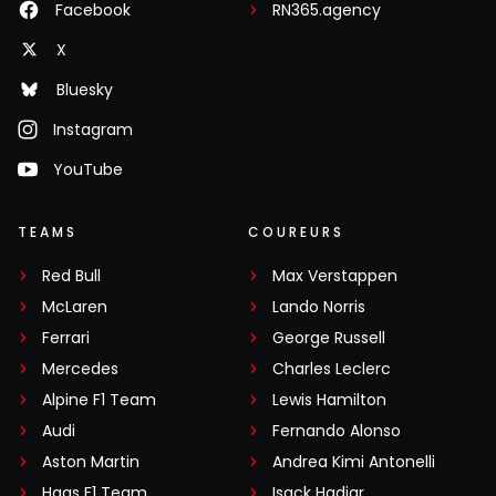
Facebook
RN365.agency
X
Bluesky
Instagram
YouTube
TEAMS
COUREURS
Red Bull
Max Verstappen
McLaren
Lando Norris
Ferrari
George Russell
Mercedes
Charles Leclerc
Alpine F1 Team
Lewis Hamilton
Audi
Fernando Alonso
Aston Martin
Andrea Kimi Antonelli
Haas F1 Team
Isack Hadjar