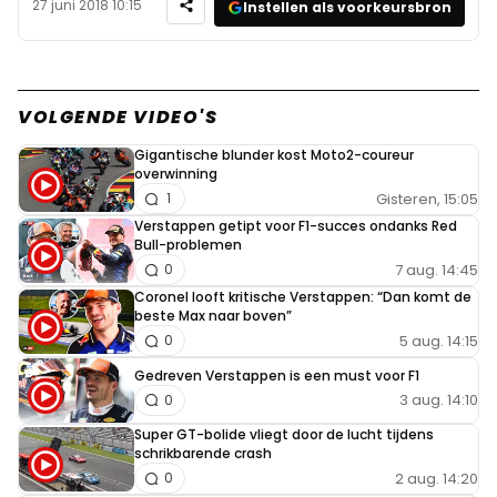
27 juni 2018 10:15
Instellen als voorkeursbron
VOLGENDE VIDEO'S
Gigantische blunder kost Moto2-coureur
overwinning
Gisteren, 15:05
1
Verstappen getipt voor F1-succes ondanks Red
Bull-problemen
7 aug. 14:45
0
Coronel looft kritische Verstappen: “Dan komt de
beste Max naar boven”
5 aug. 14:15
0
Gedreven Verstappen is een must voor F1
3 aug. 14:10
0
Super GT-bolide vliegt door de lucht tijdens
schrikbarende crash
2 aug. 14:20
0