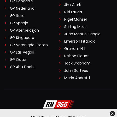
GP Hongarije
Jim Clark
GP Nederland
Niki Lauda
GP Italië
Nigel Mansell
GP Spanje
Stirling Moss
GP Azerbeidzjan
Juan Manuel Fangio
GP Singapore
Emerson Fittipaldi
GP Verenigde Staten
Graham Hill
GP Las Vegas
Nelson Piquet
GP Qatar
Jack Brabham
GP Abu Dhabi
John Surtees
Mario Andretti