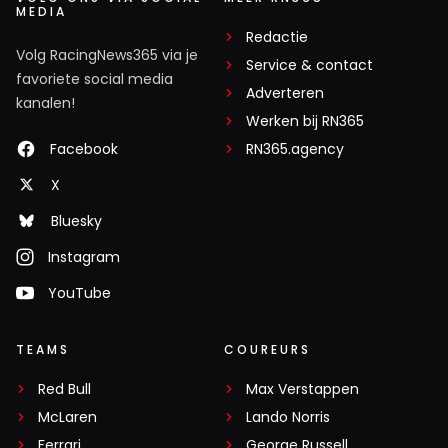
MEDIA
Redactie
Volg RacingNews365 via je
Service & contact
favoriete social media
Adverteren
kanalen!
Werken bij RN365
Facebook
RN365.agency
X
Bluesky
Instagram
YouTube
TEAMS
COUREURS
Red Bull
Max Verstappen
McLaren
Lando Norris
Ferrari
George Russell