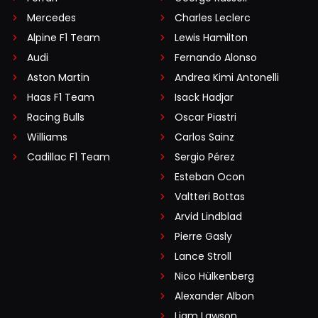
Mercedes
Charles Leclerc
Alpine F1 Team
Lewis Hamilton
Audi
Fernando Alonso
Aston Martin
Andrea Kimi Antonelli
Haas F1 Team
Isack Hadjar
Racing Bulls
Oscar Piastri
Williams
Carlos Sainz
Cadillac F1 Team
Sergio Pérez
Esteban Ocon
Valtteri Bottas
Arvid Lindblad
Pierre Gasly
Lance Stroll
Nico Hülkenberg
Alexander Albon
Liam Lawson