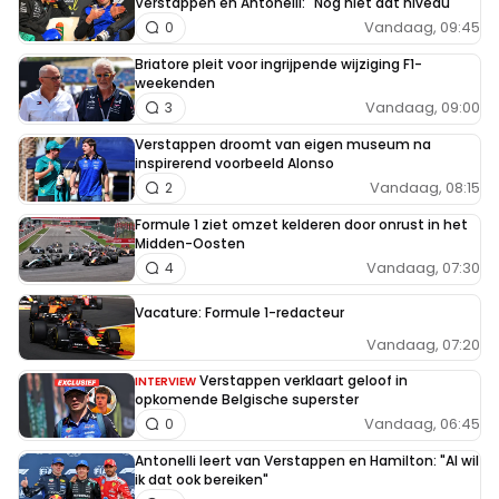
Verstappen en Antonelli: "Nog niet dat niveau"
Vandaag, 09:45
0
Briatore pleit voor ingrijpende wijziging F1-
weekenden
Vandaag, 09:00
3
Verstappen droomt van eigen museum na
inspirerend voorbeeld Alonso
Vandaag, 08:15
2
Formule 1 ziet omzet kelderen door onrust in het
Midden-Oosten
Vandaag, 07:30
4
Vacature: Formule 1-redacteur
Vandaag, 07:20
Verstappen verklaart geloof in
INTERVIEW
opkomende Belgische superster
Vandaag, 06:45
0
Antonelli leert van Verstappen en Hamilton: "Al wil
ik dat ook bereiken"