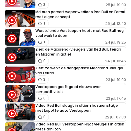
25 jul. 19:00
3
McLaren pareert wapenwedloop Red Bull en Ferrari
met eigen concept
25 jul. 12:40
1
Worstelende Verstappen heeft met Red Bull nog
veel werk te doen
24 jul. 19:25
1
Zien: de Macarena-vleugels van Red Bull, Ferrari
en McLaren in actie!
24 jul. 18:45
0
Zien: zo werkt de aangepaste Macarena-vleugel
van Ferrari
23 jul. 19:00
3
Verstappen geeft goed nieuws over
competitiviteit
23 jul. 17:45
0
Video: Red Bull slaagt in ultiem huzarenstukje
met kapotte auto Verstappen
22 jul. 07:30
0
Video: Red Bull Verstappen krijgt vleugels in crash
met Hamilton