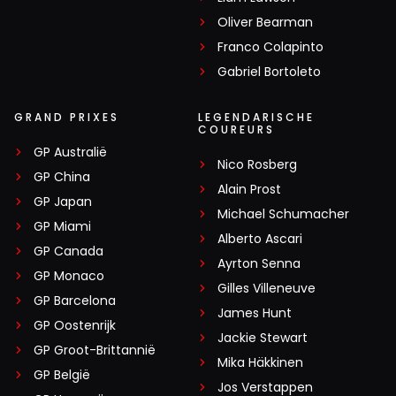
Oliver Bearman
Franco Colapinto
Gabriel Bortoleto
GRAND PRIXES
LEGENDARISCHE
COUREURS
GP Australië
Nico Rosberg
GP China
Alain Prost
GP Japan
Michael Schumacher
GP Miami
Alberto Ascari
GP Canada
Ayrton Senna
GP Monaco
Gilles Villeneuve
GP Barcelona
James Hunt
GP Oostenrijk
Jackie Stewart
GP Groot-Brittannië
Mika Häkkinen
GP België
Jos Verstappen