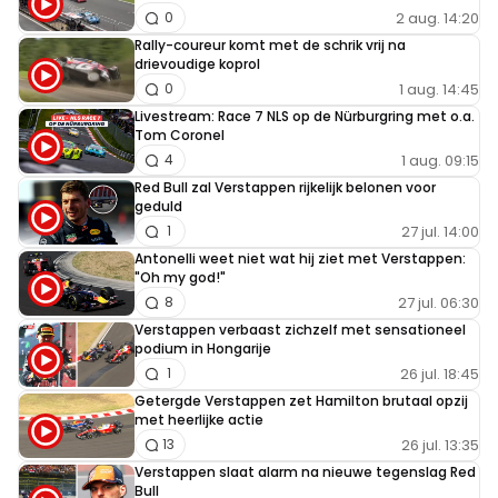
2 aug. 14:20
0
Rally-coureur komt met de schrik vrij na
drievoudige koprol
1 aug. 14:45
0
Livestream: Race 7 NLS op de Nürburgring met o.a.
Tom Coronel
1 aug. 09:15
4
Red Bull zal Verstappen rijkelijk belonen voor
geduld
27 jul. 14:00
1
Antonelli weet niet wat hij ziet met Verstappen:
"Oh my god!"
27 jul. 06:30
8
Verstappen verbaast zichzelf met sensationeel
podium in Hongarije
26 jul. 18:45
1
Getergde Verstappen zet Hamilton brutaal opzij
met heerlijke actie
26 jul. 13:35
13
Verstappen slaat alarm na nieuwe tegenslag Red
Bull