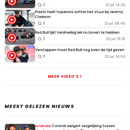
21 jul. 14:20
2
Piastri faalt hopeloos achter het stuur bij Jeremy
Clarkson
21 jul. 08:45
3
Red Bull lijkt hardnekkig lek nu boven te hebben
20 jul. 15:15
2
Verstappen moet Red Bull nog even de tijd geven
20 jul. 14:00
0
MEER VIDEO'S
MEEST GELEZEN NIEUWS
Coronel weigert vergelijking tussen
INTERVIEW