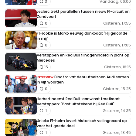
Vandaag, 06:00
3
Leclerc trekt parallellen tussen nieuw F1-circuit en
Zandvoort
Gisteren, 17:55
0
F1-rookie is Marko eeuwig dankbaar: "Hij geloofde
in mij"
Gisteren, 17:05
0
Verstappen en Red Bull flink gehinderd in jacht op
Mercedes
Gisteren, 16:15
15
Binotto vat debuutseizoen Audi samen
INTERVIEW
in vijf woorden
Gisteren, 15:25
0
Herbert noemt Red Bull-aanwinst troefkaart
Verstappen: "Past uitstekend bij Red Bull"
Gisteren, 14:35
1
Unieke F1-helm levert historisch veilingrecord op
voor het goede doel
Gisteren, 13:45
1