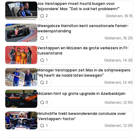
Jos Verstappen moet hoofd buigen voor
'bijzondere' Max: "Dat is ook het probleem!"
Gisteren, 16:15
2
Weergaloze Hamilton kent sensationele Ferrari-
wederopstanding
Gisteren, 15:25
1
Verstappen en McLaren de grote verliezers in F1-
tussenstand
Gisteren, 14:35
1
Manager Verstappen zet Max in de schijnwerpers:
"Hij heeft de naald laten bewegen"
Gisteren, 13:45
2
McLaren hint op grote upgrade in Azerbeidzjan
Gisteren, 12:55
0
Hinchcliffe trekt bewonderende conclusie over
'Verstappen-factor'
Gisteren, 12:05
1