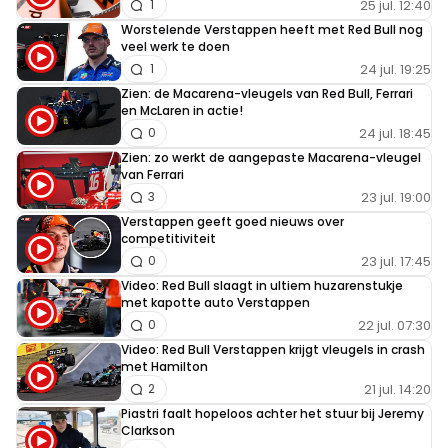
25 jul. 12:40
1
Worstelende Verstappen heeft met Red Bull nog
veel werk te doen
24 jul. 19:25
1
Zien: de Macarena-vleugels van Red Bull, Ferrari
en McLaren in actie!
24 jul. 18:45
0
Zien: zo werkt de aangepaste Macarena-vleugel
van Ferrari
23 jul. 19:00
3
Verstappen geeft goed nieuws over
competitiviteit
23 jul. 17:45
0
Video: Red Bull slaagt in ultiem huzarenstukje
met kapotte auto Verstappen
22 jul. 07:30
0
Video: Red Bull Verstappen krijgt vleugels in crash
met Hamilton
21 jul. 14:20
2
Piastri faalt hopeloos achter het stuur bij Jeremy
Clarkson