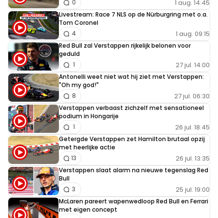
1 aug. 14:45
0
Livestream: Race 7 NLS op de Nürburgring met o.a.
Tom Coronel
1 aug. 09:15
4
Red Bull zal Verstappen rijkelijk belonen voor
geduld
27 jul. 14:00
1
Antonelli weet niet wat hij ziet met Verstappen:
"Oh my god!"
27 jul. 06:30
8
Verstappen verbaast zichzelf met sensationeel
podium in Hongarije
26 jul. 18:45
1
Getergde Verstappen zet Hamilton brutaal opzij
met heerlijke actie
26 jul. 13:35
13
Verstappen slaat alarm na nieuwe tegenslag Red
Bull
25 jul. 19:00
3
McLaren pareert wapenwedloop Red Bull en Ferrari
met eigen concept