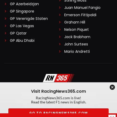
Stirling Moss
GP Azerbeidzjan
Juan Manuel Fangio
GP Singapore
Emerson Fittipaldi
GP Verenigde Staten
Graham Hill
GP Las Vegas
Nelson Piquet
GP Qatar
Jack Brabham
GP Abu Dhabi
John Surtees
Mario Andretti
Visit RacingNews365.com
Disclaimer
Algemene voorwaarden
RacingNews365.com is live!
Privacy Policy
Created by On Your Marks
Read the latest F1 news in English.
Privacy manager
Kansspeluitingen
GO TO RACINGNEWS365.COM