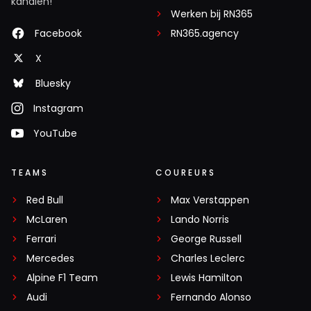
kanalen!
Werken bij RN365
Facebook
RN365.agency
X
Bluesky
Instagram
YouTube
TEAMS
COUREURS
Red Bull
Max Verstappen
McLaren
Lando Norris
Ferrari
George Russell
Mercedes
Charles Leclerc
Alpine F1 Team
Lewis Hamilton
Audi
Fernando Alonso