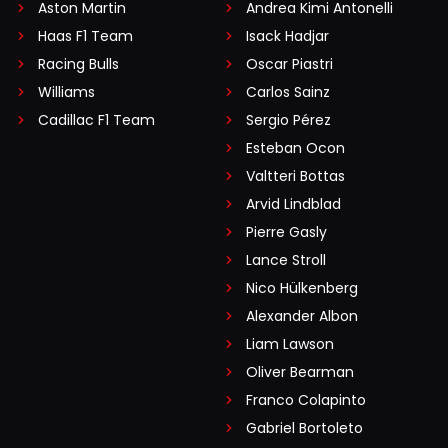
Aston Martin
Andrea Kimi Antonelli
Haas F1 Team
Isack Hadjar
Racing Bulls
Oscar Piastri
Williams
Carlos Sainz
Cadillac F1 Team
Sergio Pérez
Esteban Ocon
Valtteri Bottas
Arvid Lindblad
Pierre Gasly
Lance Stroll
Nico Hülkenberg
Alexander Albon
Liam Lawson
Oliver Bearman
Franco Colapinto
Gabriel Bortoleto