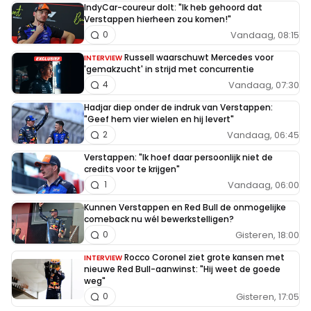
IndyCar-coureur dolt: "Ik heb gehoord dat
Verstappen hierheen zou komen!"
Vandaag, 08:15
0
Russell waarschuwt Mercedes voor
INTERVIEW
'gemakzucht' in strijd met concurrentie
Vandaag, 07:30
4
Hadjar diep onder de indruk van Verstappen:
"Geef hem vier wielen en hij levert"
Vandaag, 06:45
2
Verstappen: "Ik hoef daar persoonlijk niet de
credits voor te krijgen"
Vandaag, 06:00
1
Kunnen Verstappen en Red Bull de onmogelijke
comeback nu wél bewerkstelligen?
Gisteren, 18:00
0
Rocco Coronel ziet grote kansen met
INTERVIEW
nieuwe Red Bull-aanwinst: "Hij weet de goede
weg"
Gisteren, 17:05
0