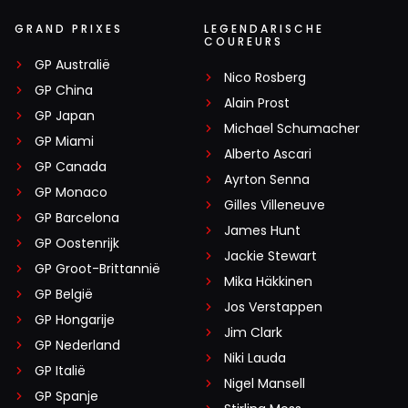
GRAND PRIXES
LEGENDARISCHE
COUREURS
GP Australië
Nico Rosberg
GP China
Alain Prost
GP Japan
Michael Schumacher
GP Miami
Alberto Ascari
GP Canada
Ayrton Senna
GP Monaco
Gilles Villeneuve
GP Barcelona
James Hunt
GP Oostenrijk
Jackie Stewart
GP Groot-Brittannië
Mika Häkkinen
GP België
Jos Verstappen
GP Hongarije
Jim Clark
GP Nederland
Niki Lauda
GP Italië
Nigel Mansell
GP Spanje