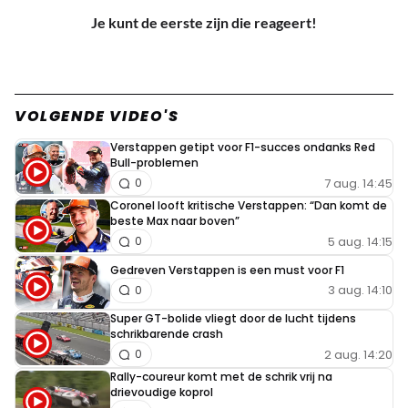
Je kunt de eerste zijn die reageert!
VOLGENDE VIDEO'S
Verstappen getipt voor F1-succes ondanks Red
Bull-problemen
7 aug. 14:45
0
Coronel looft kritische Verstappen: “Dan komt de
beste Max naar boven”
5 aug. 14:15
0
Gedreven Verstappen is een must voor F1
3 aug. 14:10
0
Super GT-bolide vliegt door de lucht tijdens
schrikbarende crash
2 aug. 14:20
0
Rally-coureur komt met de schrik vrij na
drievoudige koprol