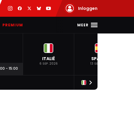
Inloggen
MEER
PREMIUM
ITALIË
SPANJE
6 SEP. 2026
13 SEP. 2026
:00
-
15:00