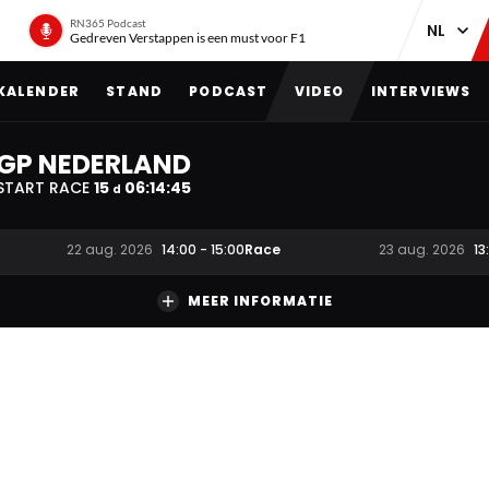
RN365 Podcast
Gedreven Verstappen is een must voor F1
KALENDER
STAND
PODCAST
VIDEO
INTERVIEWS
GP NEDERLAND
START RACE
15
06
:
14
:
44
d
Race
22 aug. 2026
14:00
-
15:00
23 aug. 2026
13
MEER INFORMATIE