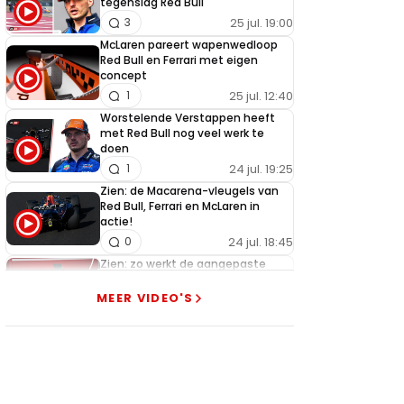
tegenslag Red Bull
25 jul. 19:00
3
McLaren pareert wapenwedloop
Red Bull en Ferrari met eigen
concept
25 jul. 12:40
1
Worstelende Verstappen heeft
met Red Bull nog veel werk te
doen
24 jul. 19:25
1
Zien: de Macarena-vleugels van
Red Bull, Ferrari en McLaren in
actie!
24 jul. 18:45
0
Zien: zo werkt de aangepaste
Macarena-vleugel van Ferrari
MEER VIDEO'S
23 jul. 19:00
3
Verstappen geeft goed nieuws
over competitiviteit
23 jul. 17:45
0
Video: Red Bull slaagt in ultiem
huzarenstukje met kapotte auto