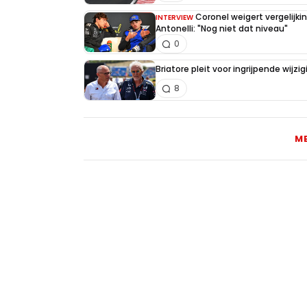
Coronel weigert vergelijk
INTERVIEW
Antonelli: "Nog niet dat niveau"
0
Briatore pleit voor ingrijpende wijz
8
M