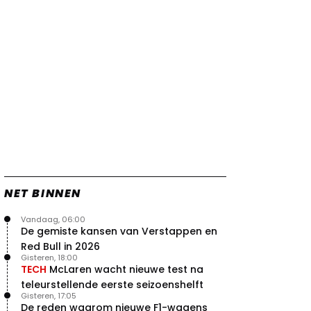
Verstappen
22 jul. 07:30
0
Video: Red Bull Verstappen krijgt
vleugels in crash met Hamilton
21 jul. 14:20
2
Piastri faalt hopeloos achter het
stuur bij Jeremy Clarkson
21 jul. 08:45
3
Red Bull lijkt hardnekkig lek nu
boven te hebben
20 jul. 15:15
2
NET BINNEN
Vandaag, 06:00
De gemiste kansen van Verstappen en
Red Bull in 2026
Gisteren, 18:00
TECH
McLaren wacht nieuwe test na
teleurstellende eerste seizoenshelft
Gisteren, 17:05
De reden waarom nieuwe F1-wagens