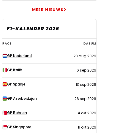
MEER NIEUWS
F1-KALENDER 2026
F1-
RACE
DATUM
kalender
GP Nederland
23 aug 2026
2026
GP Italië
6 sep 2026
GP Spanje
13 sep 2026
GP Azerbeidzjan
26 sep 2026
GP Bahrein
4 okt 2026
GP Singapore
11 okt 2026