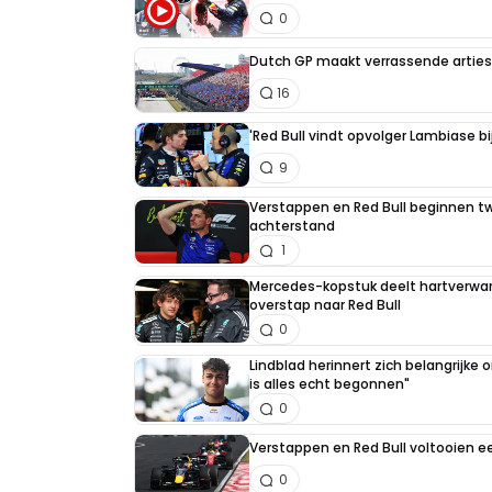
0
Dutch GP maakt verrassende artiest
16
'Red Bull vindt opvolger Lambiase bi
9
Verstappen en Red Bull beginnen t
achterstand
1
Mercedes-kopstuk deelt hartverw
overstap naar Red Bull
0
Lindblad herinnert zich belangrijke
is alles echt begonnen"
0
Verstappen en Red Bull voltooien 
0