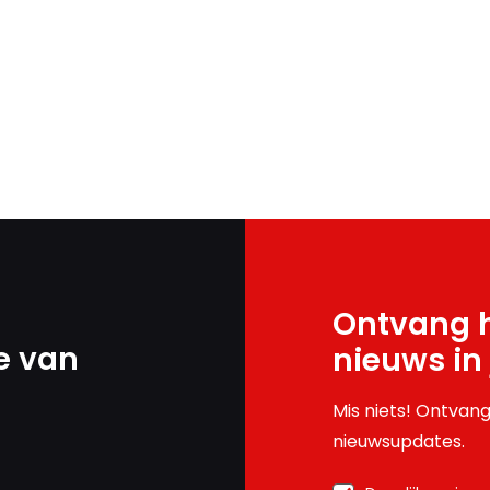
Ontvang h
e van
nieuws in
Mis niets! Ontvang
nieuwsupdates.