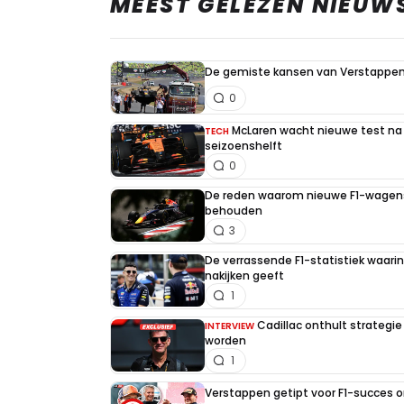
MEEST GELEZEN NIEUW
De gemiste kansen van Verstappen 
0
McLaren wacht nieuwe test na 
TECH
seizoenshelft
0
De reden waarom nieuwe F1-wagens
behouden
3
De verrassende F1-statistiek waari
nakijken geeft
1
Cadillac onthult strategie
INTERVIEW
worden
1
Verstappen getipt voor F1-succes 