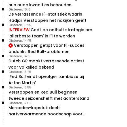
hun oude kwaaltjes behouden
Gisteren, 16:15
De verrassende F1-statistiek waarin
Hadjar Verstappen het nakijken geeft
Gisteren, 15:25
INTERVIEW
Cadillac onthult strategie om
'allerbeste team' in F1 te worden
Gisteren, 14:45
Verstappen getipt voor F1-succes
ondanks Red Bull-problemen
Gisteren, 14:15
Dutch GP maakt verrassende artiest
voor volkslied bekend
Gisteren, 13:45
'Red Bull vindt opvolger Lambiase bij
Aston Martin'
Gisteren, 12:55
Verstappen en Red Bull beginnen
tweede seizoenshelft met achterstand
Gisteren, 12:05
Mercedes-kopstuk deelt
hartverwarmende boodschap voor
overstap naar Red Bull