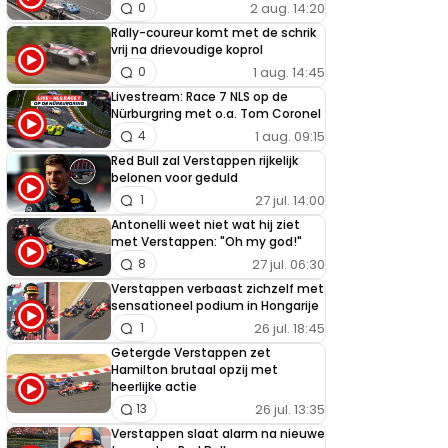
2 aug. 14:20
0
Rally-coureur komt met de schrik
vrij na drievoudige koprol
1 aug. 14:45
0
Livestream: Race 7 NLS op de
Nürburgring met o.a. Tom Coronel
1 aug. 09:15
4
Red Bull zal Verstappen rijkelijk
belonen voor geduld
27 jul. 14:00
1
Antonelli weet niet wat hij ziet
met Verstappen: "Oh my god!"
27 jul. 06:30
8
Verstappen verbaast zichzelf met
sensationeel podium in Hongarije
26 jul. 18:45
1
Getergde Verstappen zet
Hamilton brutaal opzij met
heerlijke actie
26 jul. 13:35
13
Verstappen slaat alarm na nieuwe