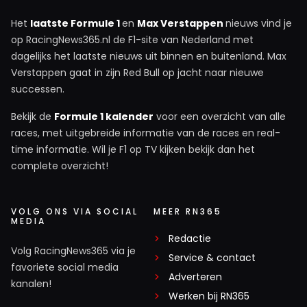
Het
laatste Formule 1
en
Max Verstappen
nieuws vind je
op RacingNews365.nl de F1-site van Nederland met
dagelijks het laatste nieuws uit binnen en buitenland. Max
Verstappen gaat in zijn Red Bull op jacht naar nieuwe
successen.
Bekijk de
Formule 1 kalender
voor een overzicht van alle
races, met uitgebreide informatie van de races en real-
time informatie. Wil je F1 op TV kijken bekijk dan het
complete overzicht!
VOLG ONS VIA SOCIAL
MEER RN365
MEDIA
Redactie
Volg RacingNews365 via je
Service & contact
favoriete social media
Adverteren
kanalen!
Werken bij RN365