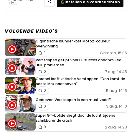
Instellen als voorkeursbron
10:50
VOLGENDE VIDEO'S
Gigantische blunder kost Moto2-coureur
overwinning
Gisteren, 15:05
1
Verstappen getipt voor F1-succes ondanks Red
Bull-problemen
7 aug. 14:45
0
Coronel looft kritische Verstappen: “Dan komt de
beste Max naar boven”
5 aug. 14:15
0
Gedreven Verstappen is een must voor F1
3 aug. 14:10
0
Super GT-bolide vliegt door de lucht tijdens
schrikbarende crash
2 aug. 14:20
0