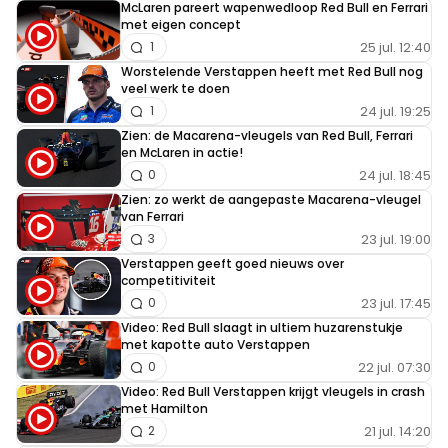
McLaren pareert wapenwedloop Red Bull en Ferrari
met eigen concept
25 jul. 12:40
1
Worstelende Verstappen heeft met Red Bull nog
veel werk te doen
24 jul. 19:25
1
Zien: de Macarena-vleugels van Red Bull, Ferrari
en McLaren in actie!
24 jul. 18:45
0
Zien: zo werkt de aangepaste Macarena-vleugel
van Ferrari
23 jul. 19:00
3
Verstappen geeft goed nieuws over
competitiviteit
23 jul. 17:45
0
Video: Red Bull slaagt in ultiem huzarenstukje
met kapotte auto Verstappen
22 jul. 07:30
0
Video: Red Bull Verstappen krijgt vleugels in crash
met Hamilton
21 jul. 14:20
2