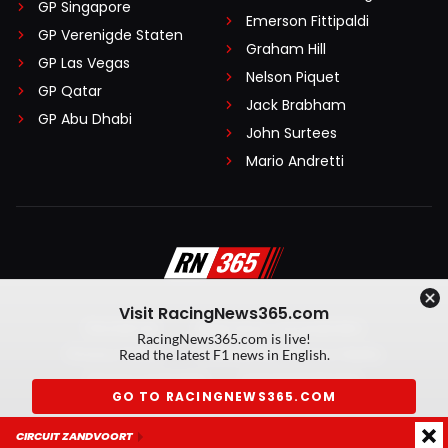
GP Singapore
Emerson Fittipaldi
GP Verenigde Staten
Graham Hill
GP Las Vegas
Nelson Piquet
GP Qatar
Jack Brabham
GP Abu Dhabi
John Surtees
Mario Andretti
Visit RacingNews365.com
Disclaimer
Algemene voorwaarden
RacingNews365.com is live!
Privacy Policy
Created by On Your Marks
Read the latest F1 news in English.
Privacy manager
Kansspeluitingen
GO TO RACINGNEWS365.COM
© 2026 RacingNews365. Alle rechten voorbehouden
CIRCUIT ZANDVOORT
Don't show again