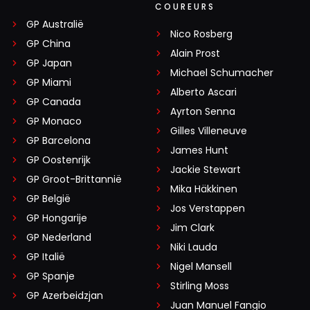
COUREURS
GP Australië
Nico Rosberg
GP China
Alain Prost
GP Japan
Michael Schumacher
GP Miami
Alberto Ascari
GP Canada
Ayrton Senna
GP Monaco
Gilles Villeneuve
GP Barcelona
James Hunt
GP Oostenrijk
Jackie Stewart
GP Groot-Brittannië
Mika Häkkinen
GP België
Jos Verstappen
GP Hongarije
Jim Clark
GP Nederland
Niki Lauda
GP Italië
Nigel Mansell
GP Spanje
Stirling Moss
GP Azerbeidzjan
Juan Manuel Fangio