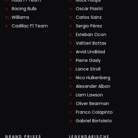
Haas F1 Team
Isack Hadjar
Racing Bulls
Oscar Piastri
Williams
Carlos Sainz
Cadillac F1 Team
Sergio Pérez
Esteban Ocon
Valtteri Bottas
Arvid Lindblad
Pierre Gasly
Lance Stroll
Nico Hülkenberg
Alexander Albon
Liam Lawson
Oliver Bearman
Franco Colapinto
Gabriel Bortoleto
GRAND PRIXES
LEGENDARISCHE