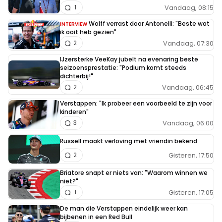
Vandaag, 08:15
1
Wolff verrast door Antonelli: "Beste wat
INTERVIEW
ik ooit heb gezien"
Vandaag, 07:30
2
IJzersterke VeeKay jubelt na evenaring beste
seizoensprestatie: "Podium komt steeds
dichterbij!"
Vandaag, 06:45
2
Verstappen: "Ik probeer een voorbeeld te zijn voor
kinderen"
Vandaag, 06:00
3
Russell maakt verloving met vriendin bekend
Gisteren, 17:50
2
Briatore snapt er niets van: "Waarom winnen we
niet?"
Gisteren, 17:05
1
De man die Verstappen eindelijk weer kan
bijbenen in een Red Bull