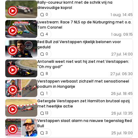
Rally-coureur komt met de schrik vrij na
drievoudige koprol
1 aug. 14:45
0
Livestream: Race 7 NLS op de Nürburgring met o.a.
Tom Coronel
1 aug. 09:15
4
Red Bull zal Verstappen rijkelijk belonen voor
geduld
27 jul. 14:00
0
Antonelli weet niet wat hij ziet met Verstappen:
"Oh my god!"
27 jul. 06:30
8
Verstappen verbaast zichzelf met sensationeel
podium in Hongarije
26 jul. 18:45
1
Getergde Verstappen zet Hamilton brutaal opzij
met heerlijke actie
26 jul. 13:35
13
Verstappen slaat alarm na nieuwe tegenslag Red
Bull
25 jul. 19:00
3