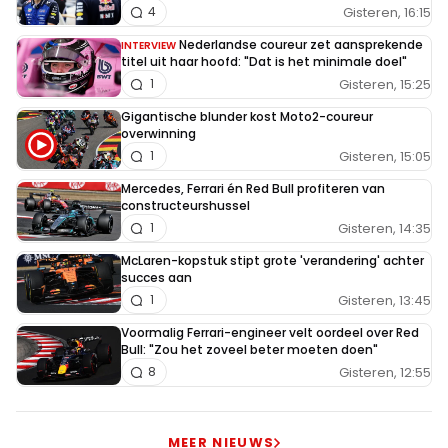
Gisteren, 16:15
4
Nederlandse coureur zet aansprekende
INTERVIEW
titel uit haar hoofd: "Dat is het minimale doel"
Gisteren, 15:25
1
Gigantische blunder kost Moto2-coureur
overwinning
Gisteren, 15:05
1
Mercedes, Ferrari én Red Bull profiteren van
constructeurshussel
Gisteren, 14:35
1
McLaren-kopstuk stipt grote 'verandering' achter
succes aan
Gisteren, 13:45
1
Voormalig Ferrari-engineer velt oordeel over Red
Bull: "Zou het zoveel beter moeten doen"
Gisteren, 12:55
8
MEER NIEUWS