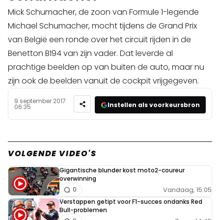
Mick Schumacher, de zoon van Formule 1-legende
Michael Schumacher, mocht tijdens de Grand Prix
van België een ronde over het circuit rijden in de
Benetton B194 van zijn vader. Dat leverde al
prachtige beelden op van buiten de auto, maar nu
zijn ook de beelden vanuit de cockpit vrijgegeven.
9 september 2017
Instellen als voorkeursbron
06:35
VOLGENDE VIDEO'S
Gigantische blunder kost moto2-coureur
overwinning
Vandaag, 15:05
0
Verstappen getipt voor F1-succes ondanks Red
Bull-problemen