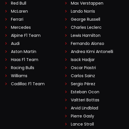
Red Bull
Max Verstappen
McLaren
Lando Norris
Ferrari
George Russell
Mercedes
Charles Leclerc
Alpine F1 Team
Lewis Hamilton
Audi
Fernando Alonso
Aston Martin
Andrea Kimi Antonelli
Haas F1 Team
Isack Hadjar
Racing Bulls
Oscar Piastri
Williams
Carlos Sainz
Cadillac F1 Team
Sergio Pérez
Esteban Ocon
Valtteri Bottas
Arvid Lindblad
Pierre Gasly
Lance Stroll