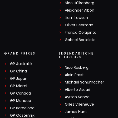
Nico Hülkenberg
Alexander Albon
Liam Lawson
Oliver Bearman
Franco Colapinto
Gabriel Bortoleto
GRAND PRIXES
LEGENDARISCHE
COUREURS
GP Australië
Nico Rosberg
GP China
Alain Prost
GP Japan
Michael Schumacher
GP Miami
Alberto Ascari
GP Canada
Ayrton Senna
GP Monaco
Gilles Villeneuve
GP Barcelona
James Hunt
GP Oostenrijk