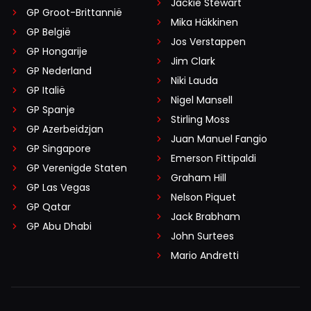
Jackie Stewart
GP Groot-Brittannië
Mika Häkkinen
GP België
Jos Verstappen
GP Hongarije
Jim Clark
GP Nederland
Niki Lauda
GP Italië
Nigel Mansell
GP Spanje
Stirling Moss
GP Azerbeidzjan
Juan Manuel Fangio
GP Singapore
Emerson Fittipaldi
GP Verenigde Staten
Graham Hill
GP Las Vegas
Nelson Piquet
GP Qatar
Jack Brabham
GP Abu Dhabi
John Surtees
Mario Andretti