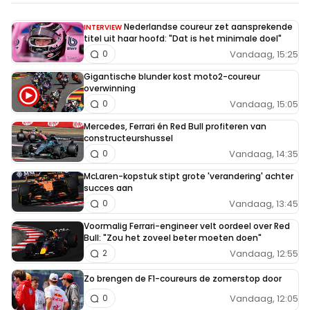
Nederlandse coureur zet aansprekende
INTERVIEW
titel uit haar hoofd: "Dat is het minimale doel"
Vandaag, 15:25
0
Gigantische blunder kost moto2-coureur
overwinning
Vandaag, 15:05
0
Mercedes, Ferrari én Red Bull profiteren van
constructeurshussel
Vandaag, 14:35
0
McLaren-kopstuk stipt grote 'verandering' achter
succes aan
Vandaag, 13:45
0
Voormalig Ferrari-engineer velt oordeel over Red
Bull: "Zou het zoveel beter moeten doen"
Vandaag, 12:55
2
Zo brengen de F1-coureurs de zomerstop door
Vandaag, 12:05
0