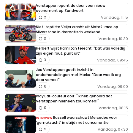
Verstappen opent de deur voor nieuw
evenement op Zandvoort
Vandaag, 11:15
2
Niet-topfitte Veijer crasht uit Moto2-race op
Silverstone in dramatisch weekend
Vandaag, 10:30
3
Herbert wijst Hamilton terecht: "Dat was volledig
zijn eigen fout, punt uit"
Vandaag, 09:45
3
Jos Verstappen geeft inzicht in
onderhandelingen met Marko: "Daar was ik erg
door verrast"
Vandaag, 09:00
6
IndyCar-coureur dolt: "Ik heb gehoord dat
Verstappen hierheen zou komen!"
Vandaag, 08:15
0
Russell waarschuwt Mercedes voor
INTERVIEW
'gemakzucht' in strijd met concurrentie
Vandaag, 07:30
5