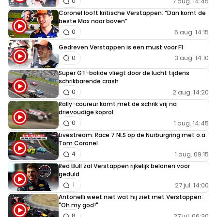
7 aug. 14:45
0
Coronel looft kritische Verstappen: “Dan komt de
beste Max naar boven”
5 aug. 14:15
0
Gedreven Verstappen is een must voor F1
3 aug. 14:10
0
Super GT-bolide vliegt door de lucht tijdens
schrikbarende crash
2 aug. 14:20
0
Rally-coureur komt met de schrik vrij na
drievoudige koprol
1 aug. 14:45
0
Livestream: Race 7 NLS op de Nürburgring met o.a.
Tom Coronel
1 aug. 09:15
4
Red Bull zal Verstappen rijkelijk belonen voor
geduld
27 jul. 14:00
1
Antonelli weet niet wat hij ziet met Verstappen:
"Oh my god!"
27 jul. 06:30
8