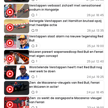
Verstappen verbaast zichzelf met sensationeel
podium in Hongarije
26 jul. 18:45
1
Getergde Verstappen zet Hamilton brutaal opzij
met heerlijke actie
26 jul. 13:35
13
Verstappen slaat alarm na nieuwe tegenslag Red
Bull
25 jul. 19:00
3
McLaren pareert wapenwedloop Red Bull en Ferrari
met eigen concept
25 jul. 12:40
1
Worstelende Verstappen heeft met Red Bull nog
veel werk te doen
24 jul. 19:25
1
Zien: de Macarena-vleugels van Red Bull, Ferrari
en McLaren in actie!
24 jul. 18:45
0
Zien: zo werkt de aangepaste Macarena-vleugel
van Ferrari
23 jul. 19:00
3