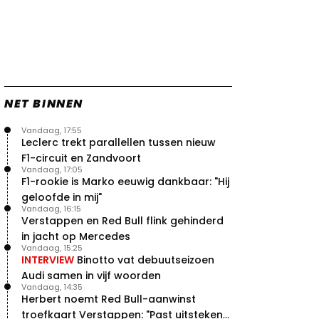
Red Bull en Ferrari met eigen
concept
25 jul. 12:40
1
Worstelende Verstappen heeft
met Red Bull nog veel werk te
doen
24 jul. 19:25
1
NET BINNEN
Zien: de Macarena-vleugels van
Red Bull, Ferrari en McLaren in
actie!
Vandaag, 17:55
Leclerc trekt parallellen tussen nieuw
24 jul. 18:45
0
F1-circuit en Zandvoort
Zien: zo werkt de aangepaste
Vandaag, 17:05
Macarena-vleugel van Ferrari
F1-rookie is Marko eeuwig dankbaar: "Hij
23 jul. 19:00
3
geloofde in mij"
Verstappen geeft goed nieuws
Vandaag, 16:15
Verstappen en Red Bull flink gehinderd
over competitiviteit
in jacht op Mercedes
23 jul. 17:45
0
Vandaag, 15:25
Video: Red Bull slaagt in ultiem
INTERVIEW
Binotto vat debuutseizoen
huzarenstukje met kapotte auto
Audi samen in vijf woorden
Verstappen
Vandaag, 14:35
22 jul. 07:30
0
Herbert noemt Red Bull-aanwinst
Video: Red Bull Verstappen krijgt
troefkaart Verstappen: "Past uitstekend