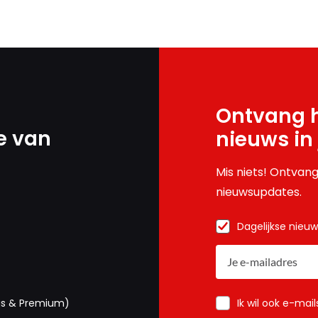
Ontvang h
e van
nieuws in
Mis niets! Ontvang
nieuwsupdates.
Dagelijkse nieu
Ik wil ook e-mai
us & Premium)