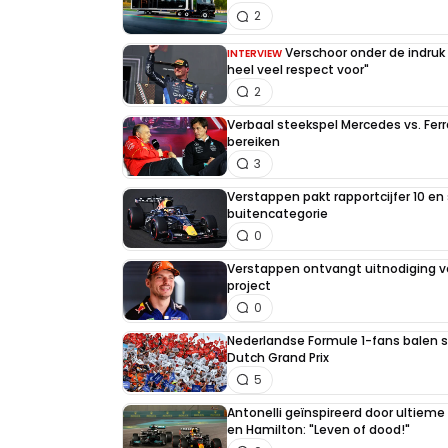
2
Verschoor onder de indruk
INTERVIEW
heel veel respect voor"
2
Verbaal steekspel Mercedes vs. Ferr
bereiken
3
Verstappen pakt rapportcijfer 10 en 
buitencategorie
0
Verstappen ontvangt uitnodiging v
project
0
Nederlandse Formule 1-fans balen st
Dutch Grand Prix
5
Antonelli geïnspireerd door ultiem
en Hamilton: "Leven of dood!"