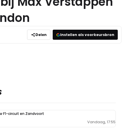
 bij Max Verstappen
London
Delen
Instellen als voorkeursbron
S
uw F1-circuit en Zandvoort
Vandaag, 17:55