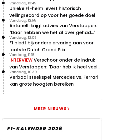
vleugels in crash met Hamilton
Vandaag, 13:45
bij Red Bull"
Unieke F1-helm levert historisch
21 jul. 14:20
2
veilingrecord op voor het goede doel
Piastri faalt hopeloos achter het
Vandaag, 12:55
stuur bij Jeremy Clarkson
Antonelli krijgt advies van Verstappen:
21 jul. 08:45
3
"Daar hebben we het al over gehad..."
Red Bull lijkt hardnekkig lek nu
Vandaag, 12:05
boven te hebben
F1 biedt bijzondere ervaring aan voor
20 jul. 15:15
2
laatste Dutch Grand Prix
Vandaag, 11:15
Verstappen moet Red Bull nog
INTERVIEW
Verschoor onder de indruk
even de tijd geven
van Verstappen: "Daar heb ik heel veel
20 jul. 14:00
0
Vandaag, 10:30
respect voor"
Verbaal steekspel Mercedes vs. Ferrari
kan grote hoogten bereiken
MEER NIEUWS
F1-KALENDER 2026