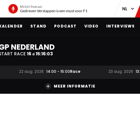
RN365 Podcast
Gedreven Verstappen is een must voor F1
KALENDER
STAND
PODCAST
VIDEO
INTERVIEWS
GP NEDERLAND
START RACE
16
15
:
16
:
02
d
Race
22 aug. 2026
14:00
-
15:00
23 aug. 2026
13
MEER INFORMATIE