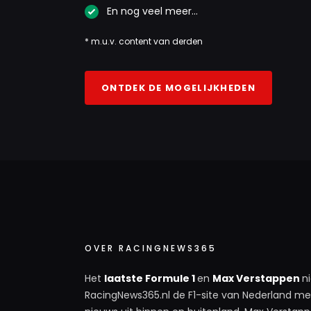
En nog veel meer…
* m.u.v. content van derden
ONTDEK DE MOGELIJKHEDEN
OVER RACINGNEWS365
Het
laatste Formule 1
en
Max Verstappen
n
RacingNews365.nl de F1-site van Nederland met