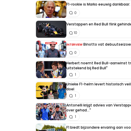
F1-rookie is Marko eeuwig dankbaar: "
0
Verstappen en Red Bull flink gehind
10
Binotto vat debuutseizoen
INTERVIEW
0
Herbert noemt Red Bull-aanwinst tr
uitstekend bij Red Bull"
1
Unieke F1-helm levert historisch ve
doel
1
Antonelli krijgt advies van Verstap
over gehad..."
1
F1 biedt bijzondere ervaring aan voo