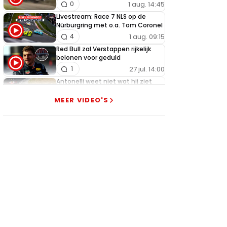
1 aug. 14:45
0
Livestream: Race 7 NLS op de
Nürburgring met o.a. Tom Coronel
1 aug. 09:15
4
Red Bull zal Verstappen rijkelijk
belonen voor geduld
27 jul. 14:00
1
Antonelli weet niet wat hij ziet
met Verstappen: "Oh my god!"
MEER VIDEO'S
27 jul. 06:30
8
Verstappen verbaast zichzelf met
sensationeel podium in Hongarije
26 jul. 18:45
1
Getergde Verstappen zet
Hamilton brutaal opzij met
heerlijke actie
26 jul. 13:35
13
Verstappen slaat alarm na nieuwe
tegenslag Red Bull
25 jul. 19:00
3
McLaren pareert wapenwedloop