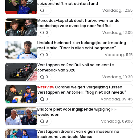
seizoenshelft met achterstand
Vandaag, 12:55
1
Mercedes-kopstuk deelt hartverwarmende
boodschap voor overstap naar Red Bull
Vandaag, 12:05
0
Lindblad herinnert zich belangrijke ontmoeting
met Marko: "Daar is alles echt begonnen"
Vandaag, 11:15
0
Verstappen en Red Bull voltooien eerste
comeback van 2026
Vandaag, 10:30
0
Coronel weigert vergelijking tussen
INTERVIEW
Verstappen en Antonelli: "Nog niet dat niveau"
Vandaag, 09:45
0
Briatore pleit voor ingrijpende wijziging F1-
weekenden
Vandaag, 09:00
8
Verstappen droomt van eigen museum na
inspirerend voorbeeld Alonso