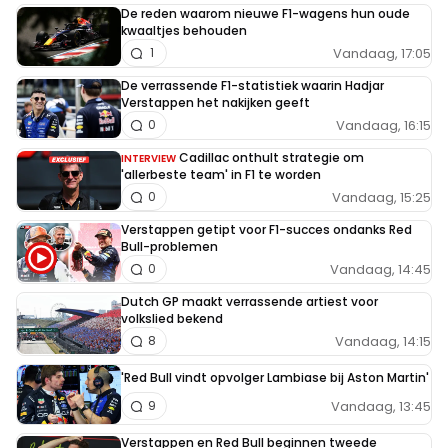
De reden waarom nieuwe F1-wagens hun oude
kwaaltjes behouden
Vandaag, 17:05
1
De verrassende F1-statistiek waarin Hadjar
Verstappen het nakijken geeft
Vandaag, 16:15
0
Cadillac onthult strategie om
INTERVIEW
'allerbeste team' in F1 te worden
Vandaag, 15:25
0
Verstappen getipt voor F1-succes ondanks Red
Bull-problemen
Vandaag, 14:45
0
Dutch GP maakt verrassende artiest voor
volkslied bekend
Vandaag, 14:15
8
'Red Bull vindt opvolger Lambiase bij Aston Martin'
Vandaag, 13:45
9
Verstappen en Red Bull beginnen tweede