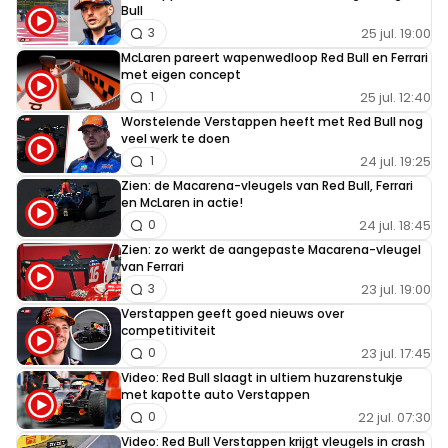
Bull
25 jul. 19:00
3
McLaren pareert wapenwedloop Red Bull en Ferrari
met eigen concept
25 jul. 12:40
1
Worstelende Verstappen heeft met Red Bull nog
veel werk te doen
24 jul. 19:25
1
Zien: de Macarena-vleugels van Red Bull, Ferrari
en McLaren in actie!
24 jul. 18:45
0
Zien: zo werkt de aangepaste Macarena-vleugel
van Ferrari
23 jul. 19:00
3
Verstappen geeft goed nieuws over
competitiviteit
23 jul. 17:45
0
Video: Red Bull slaagt in ultiem huzarenstukje
met kapotte auto Verstappen
22 jul. 07:30
0
Video: Red Bull Verstappen krijgt vleugels in crash