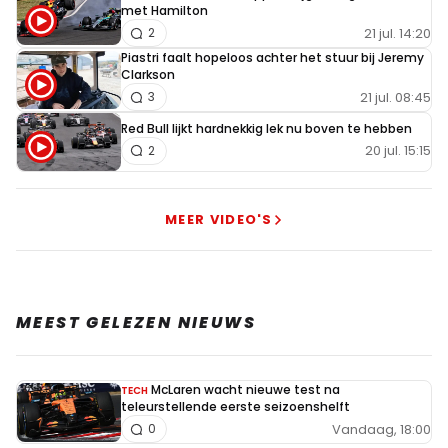
met Hamilton
21 jul. 14:20
2
Piastri faalt hopeloos achter het stuur bij Jeremy
Clarkson
21 jul. 08:45
3
Red Bull lijkt hardnekkig lek nu boven te hebben
20 jul. 15:15
2
MEER VIDEO'S
MEEST GELEZEN NIEUWS
McLaren wacht nieuwe test na
TECH
teleurstellende eerste seizoenshelft
Vandaag, 18:00
0