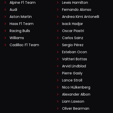
Alpine F1 Team
Lewis Hamilton
Audi
Fernando Alonso
Aston Martin
Andrea Kimi Antonelli
Haas F1 Team
Isack Hadjar
Racing Bulls
Oscar Piastri
Williams
Carlos Sainz
Cadillac F1 Team
Sergio Pérez
Esteban Ocon
Valtteri Bottas
Arvid Lindblad
Pierre Gasly
Lance Stroll
Nico Hülkenberg
Alexander Albon
Liam Lawson
Oliver Bearman