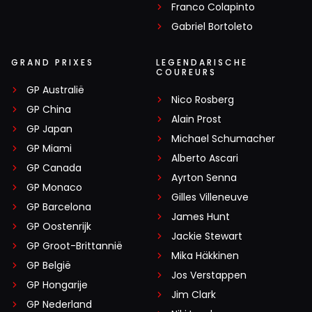
Franco Colapinto
Gabriel Bortoleto
GRAND PRIXES
LEGENDARISCHE
COUREURS
GP Australië
Nico Rosberg
GP China
Alain Prost
GP Japan
Michael Schumacher
GP Miami
Alberto Ascari
GP Canada
Ayrton Senna
GP Monaco
Gilles Villeneuve
GP Barcelona
James Hunt
GP Oostenrijk
Jackie Stewart
GP Groot-Brittannië
Mika Häkkinen
GP België
Jos Verstappen
GP Hongarije
Jim Clark
GP Nederland