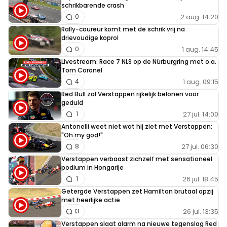
schrikbarende crash
2 aug. 14:20
0
Rally-coureur komt met de schrik vrij na
drievoudige koprol
1 aug. 14:45
0
Livestream: Race 7 NLS op de Nürburgring met o.a.
Tom Coronel
1 aug. 09:15
4
Red Bull zal Verstappen rijkelijk belonen voor
geduld
27 jul. 14:00
1
Antonelli weet niet wat hij ziet met Verstappen:
"Oh my god!"
27 jul. 06:30
8
Verstappen verbaast zichzelf met sensationeel
podium in Hongarije
26 jul. 18:45
1
Getergde Verstappen zet Hamilton brutaal opzij
met heerlijke actie
26 jul. 13:35
13
Verstappen slaat alarm na nieuwe tegenslag Red