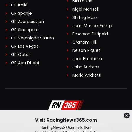
Niki Lauda
GP Italië
Nigel Mansell
GP Spanje
Stirling Moss
GP Azerbeidzjan
Juan Manuel Fangio
GP Singapore
Emerson Fittipaldi
GP Verenigde Staten
Graham Hill
GP Las Vegas
Nelson Piquet
GP Qatar
Jack Brabham
GP Abu Dhabi
John Surtees
Mario Andretti
Visit RacingNews365.com
Disclaimer
Algemene voorwaarden
RacingNews365.com is live!
Privacy Policy
Created by On Your Marks