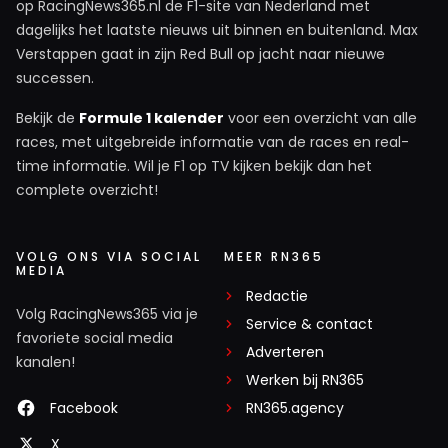
op RacingNews365.nl de F1-site van Nederland met
dagelijks het laatste nieuws uit binnen en buitenland. Max
Verstappen gaat in zijn Red Bull op jacht naar nieuwe
successen.
Bekijk de
Formule 1 kalender
voor een overzicht van alle
races, met uitgebreide informatie van de races en real-
time informatie. Wil je F1 op TV kijken bekijk dan het
complete overzicht!
VOLG ONS VIA SOCIAL
MEER RN365
MEDIA
Redactie
Volg RacingNews365 via je
Service & contact
favoriete social media
Adverteren
kanalen!
Werken bij RN365
Facebook
RN365.agency
X