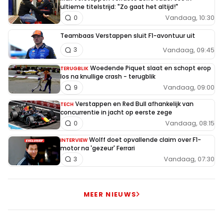
ultieme titelstrijd: "Zo gaat het altijd!"
Vandaag, 10:30
0
Teambaas Verstappen sluit F1-avontuur uit
Vandaag, 09:45
3
Woedende Piquet slaat en schopt erop
TERUGBLIK
los na knullige crash - terugblik
Vandaag, 09:00
9
Verstappen en Red Bull afhankelijk van
TECH
concurrentie in jacht op eerste zege
Vandaag, 08:15
0
Wolff doet opvallende claim over F1-
INTERVIEW
motor na 'gezeur' Ferrari
Vandaag, 07:30
3
MEER NIEUWS