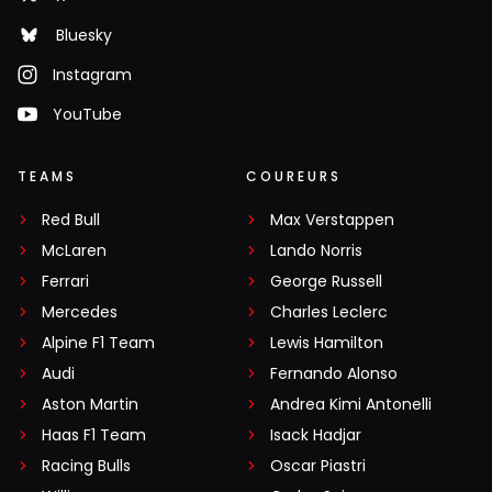
Bluesky
Instagram
YouTube
TEAMS
COUREURS
Red Bull
Max Verstappen
McLaren
Lando Norris
Ferrari
George Russell
Mercedes
Charles Leclerc
Alpine F1 Team
Lewis Hamilton
Audi
Fernando Alonso
Aston Martin
Andrea Kimi Antonelli
Haas F1 Team
Isack Hadjar
Racing Bulls
Oscar Piastri