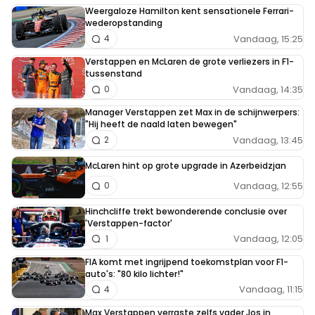
Weergaloze Hamilton kent sensationele Ferrari-
wederopstanding
Vandaag, 15:25
4
Verstappen en McLaren de grote verliezers in F1-
tussenstand
Vandaag, 14:35
0
Manager Verstappen zet Max in de schijnwerpers:
"Hij heeft de naald laten bewegen"
Vandaag, 13:45
2
McLaren hint op grote upgrade in Azerbeidzjan
Vandaag, 12:55
0
Hinchcliffe trekt bewonderende conclusie over
'Verstappen-factor'
Vandaag, 12:05
1
FIA komt met ingrijpend toekomstplan voor F1-
auto's: "80 kilo lichter!"
Vandaag, 11:15
4
Max Verstappen verraste zelfs vader Jos in