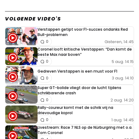
VOLGENDE VIDEO'S
Verstappen getipt voor F1-succes ondanks Red
Bull-problemen
Gisteren, 14:45
0
Coronel looft kritische Verstappen: “Dan komt de
beste Max naar boven”
5 aug. 14:15
0
Gedreven Verstappen is een must voor F1
3 aug. 14:10
0
Super GT-bolide vliegt door de lucht tijdens
schrikbarende crash
2 aug. 14:20
0
Rally-coureur komt met de schrik vrij na
drievoudige koprol
1 aug. 14:45
0
Livestream: Race 7 NLS op de Nürburgring met o.a.
Tom Coronel