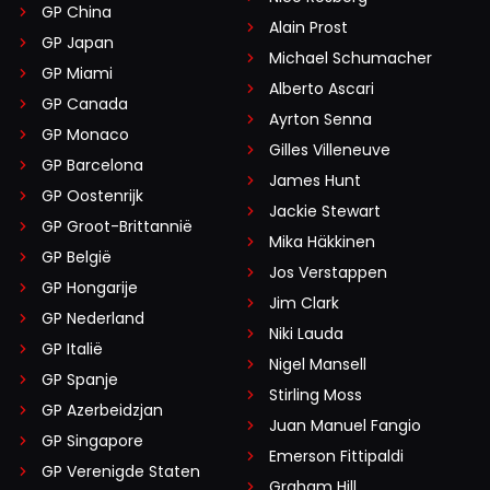
GP China
Alain Prost
GP Japan
Michael Schumacher
GP Miami
Alberto Ascari
GP Canada
Ayrton Senna
GP Monaco
Gilles Villeneuve
GP Barcelona
James Hunt
GP Oostenrijk
Jackie Stewart
GP Groot-Brittannië
Mika Häkkinen
GP België
Jos Verstappen
GP Hongarije
Jim Clark
GP Nederland
Niki Lauda
GP Italië
Nigel Mansell
GP Spanje
Stirling Moss
GP Azerbeidzjan
Juan Manuel Fangio
GP Singapore
Emerson Fittipaldi
GP Verenigde Staten
Graham Hill