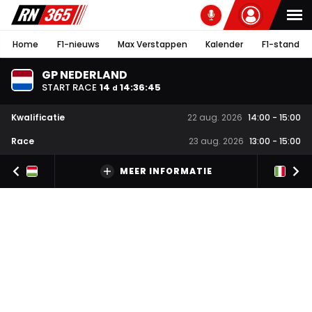
Home
F1-nieuws
Max Verstappen
Kalender
F1-stand
GP NEDERLAND
START RACE
14
14
:
36
:
45
d
Kwalificatie
22 aug. 2026
14:00
-
15:00
Race
23 aug. 2026
13:00
-
15:00
MEER INFORMATIE