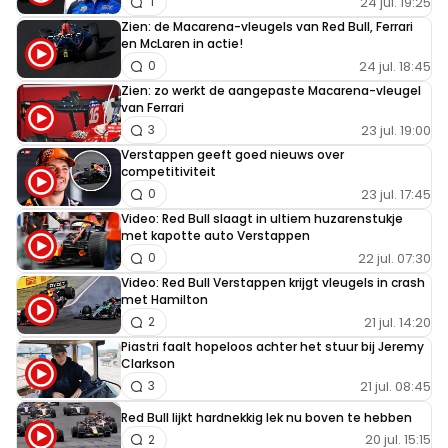
24 jul. 19:25
1
Zien: de Macarena-vleugels van Red Bull, Ferrari
en McLaren in actie!
24 jul. 18:45
0
Zien: zo werkt de aangepaste Macarena-vleugel
van Ferrari
23 jul. 19:00
3
Verstappen geeft goed nieuws over
competitiviteit
23 jul. 17:45
0
Video: Red Bull slaagt in ultiem huzarenstukje
met kapotte auto Verstappen
22 jul. 07:30
0
Video: Red Bull Verstappen krijgt vleugels in crash
met Hamilton
21 jul. 14:20
2
Piastri faalt hopeloos achter het stuur bij Jeremy
Clarkson
21 jul. 08:45
3
Red Bull lijkt hardnekkig lek nu boven te hebben
20 jul. 15:15
2