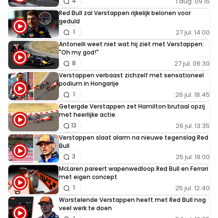
1 aug. 09:15
4
Red Bull zal Verstappen rijkelijk belonen voor
geduld
27 jul. 14:00
1
Antonelli weet niet wat hij ziet met Verstappen:
"Oh my god!"
27 jul. 06:30
8
Verstappen verbaast zichzelf met sensationeel
podium in Hongarije
26 jul. 18:45
1
Getergde Verstappen zet Hamilton brutaal opzij
met heerlijke actie
26 jul. 13:35
13
Verstappen slaat alarm na nieuwe tegenslag Red
Bull
25 jul. 19:00
3
McLaren pareert wapenwedloop Red Bull en Ferrari
met eigen concept
25 jul. 12:40
1
Worstelende Verstappen heeft met Red Bull nog
veel werk te doen