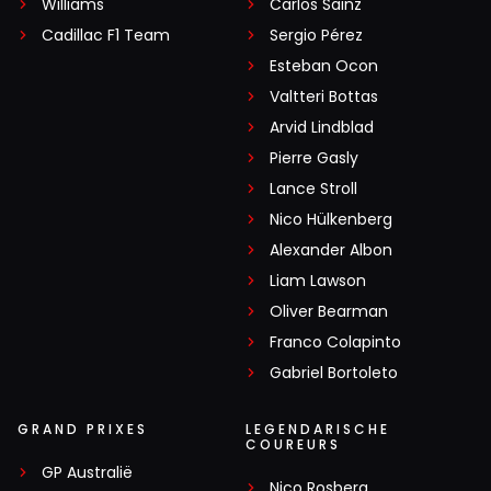
Williams
Carlos Sainz
Cadillac F1 Team
Sergio Pérez
Esteban Ocon
Valtteri Bottas
Arvid Lindblad
Pierre Gasly
Lance Stroll
Nico Hülkenberg
Alexander Albon
Liam Lawson
Oliver Bearman
Franco Colapinto
Gabriel Bortoleto
GRAND PRIXES
LEGENDARISCHE
COUREURS
GP Australië
Nico Rosberg