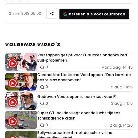
21 mei 2018 05:00
Instellen als voorkeursbron
VOLGENDE VIDEO'S
Verstappen getipt voor F1-succes ondanks Red
Bull-problemen
Vandaag, 14:45
0
Coronel looft kritische Verstappen: “Dan komt de
beste Max naar boven”
5 aug. 14:15
0
Gedreven Verstappen is een must voor F1
3 aug. 14:10
0
Super GT-bolide vliegt door de lucht tijdens
schrikbarende crash
2 aug. 14:20
0
Rally-coureur komt met de schrik vrij na
drievoudige koprol