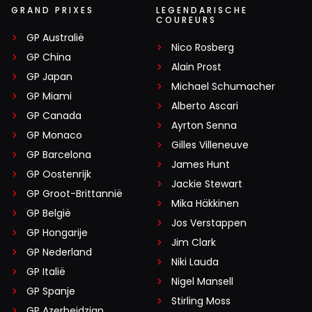
GRAND PRIXES
LEGENDARISCHE
COUREURS
GP Australië
Nico Rosberg
GP China
Alain Prost
GP Japan
Michael Schumacher
GP Miami
Alberto Ascari
GP Canada
Ayrton Senna
GP Monaco
Gilles Villeneuve
GP Barcelona
James Hunt
GP Oostenrijk
Jackie Stewart
GP Groot-Brittannië
Mika Häkkinen
GP België
Jos Verstappen
GP Hongarije
Jim Clark
GP Nederland
Niki Lauda
GP Italië
Nigel Mansell
GP Spanje
Stirling Moss
GP Azerbeidzjan