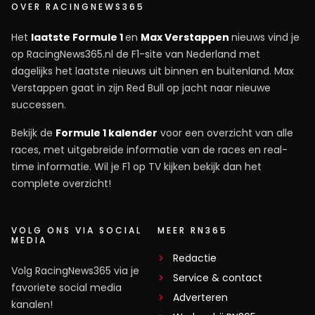
OVER RACINGNEWS365
Het
laatste Formule 1
en
Max Verstappen
nieuws vind je
op RacingNews365.nl de F1-site van Nederland met
dagelijks het laatste nieuws uit binnen en buitenland. Max
Verstappen gaat in zijn Red Bull op jacht naar nieuwe
successen.
Bekijk de
Formule 1 kalender
voor een overzicht van alle
races, met uitgebreide informatie van de races en real-
time informatie. Wil je F1 op TV kijken bekijk dan het
complete overzicht!
VOLG ONS VIA SOCIAL
MEER RN365
MEDIA
Redactie
Volg RacingNews365 via je
Service & contact
favoriete social media
Adverteren
kanalen!