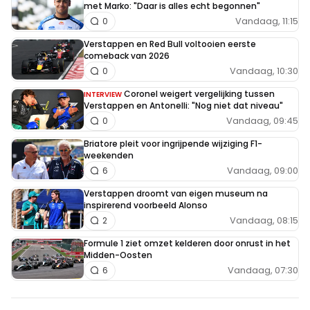
met Marko: "Daar is alles echt begonnen"
Vandaag, 11:15
0
Verstappen en Red Bull voltooien eerste
comeback van 2026
Vandaag, 10:30
0
Coronel weigert vergelijking tussen
INTERVIEW
Verstappen en Antonelli: "Nog niet dat niveau"
Vandaag, 09:45
0
Briatore pleit voor ingrijpende wijziging F1-
weekenden
Vandaag, 09:00
6
Verstappen droomt van eigen museum na
inspirerend voorbeeld Alonso
Vandaag, 08:15
2
Formule 1 ziet omzet kelderen door onrust in het
Midden-Oosten
Vandaag, 07:30
6