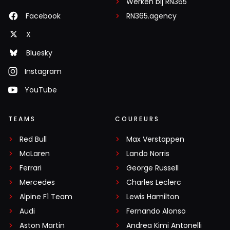
Werken bij RN365
Facebook
RN365.agency
X
Bluesky
Instagram
YouTube
TEAMS
COUREURS
Red Bull
Max Verstappen
McLaren
Lando Norris
Ferrari
George Russell
Mercedes
Charles Leclerc
Alpine F1 Team
Lewis Hamilton
Audi
Fernando Alonso
Aston Martin
Andrea Kimi Antonelli