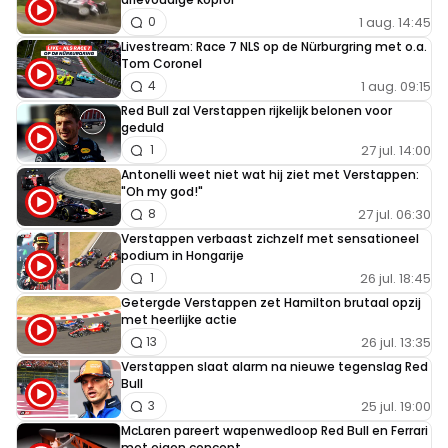
1 aug. 14:45
0
Livestream: Race 7 NLS op de Nürburgring met o.a.
Tom Coronel
1 aug. 09:15
4
Red Bull zal Verstappen rijkelijk belonen voor
geduld
27 jul. 14:00
1
Antonelli weet niet wat hij ziet met Verstappen:
"Oh my god!"
27 jul. 06:30
8
Verstappen verbaast zichzelf met sensationeel
podium in Hongarije
26 jul. 18:45
1
Getergde Verstappen zet Hamilton brutaal opzij
met heerlijke actie
26 jul. 13:35
13
Verstappen slaat alarm na nieuwe tegenslag Red
Bull
25 jul. 19:00
3
McLaren pareert wapenwedloop Red Bull en Ferrari
met eigen concept