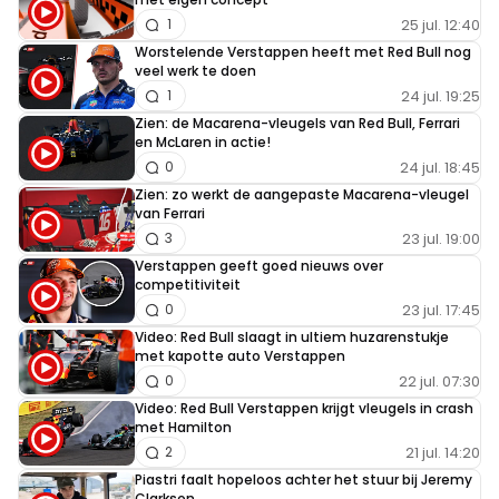
25 jul. 12:40
1
Worstelende Verstappen heeft met Red Bull nog
veel werk te doen
24 jul. 19:25
1
Zien: de Macarena-vleugels van Red Bull, Ferrari
en McLaren in actie!
24 jul. 18:45
0
Zien: zo werkt de aangepaste Macarena-vleugel
van Ferrari
23 jul. 19:00
3
Verstappen geeft goed nieuws over
competitiviteit
23 jul. 17:45
0
Video: Red Bull slaagt in ultiem huzarenstukje
met kapotte auto Verstappen
22 jul. 07:30
0
Video: Red Bull Verstappen krijgt vleugels in crash
met Hamilton
21 jul. 14:20
2
Piastri faalt hopeloos achter het stuur bij Jeremy
Clarkson