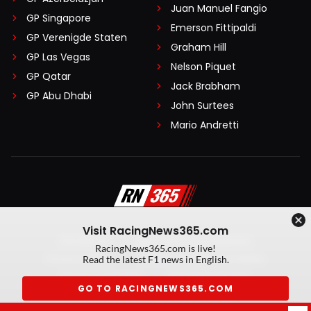
Juan Manuel Fangio
GP Singapore
Emerson Fittipaldi
GP Verenigde Staten
Graham Hill
GP Las Vegas
Nelson Piquet
GP Qatar
Jack Brabham
GP Abu Dhabi
John Surtees
Mario Andretti
Visit RacingNews365.com
Disclaimer
Algemene voorwaarden
RacingNews365.com is live!
Privacy Policy
Created by On Your Marks
Read the latest F1 news in English.
Privacy manager
Kansspeluitingen
GO TO RACINGNEWS365.COM
© 2026 RacingNews365. Alle rechten voorbehouden