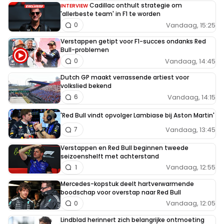
Cadillac onthult strategie om
INTERVIEW
'allerbeste team' in F1 te worden
Vandaag, 15:25
0
Verstappen getipt voor F1-succes ondanks Red
Bull-problemen
Vandaag, 14:45
0
Dutch GP maakt verrassende artiest voor
volkslied bekend
Vandaag, 14:15
6
'Red Bull vindt opvolger Lambiase bij Aston Martin'
Vandaag, 13:45
7
Verstappen en Red Bull beginnen tweede
seizoenshelft met achterstand
Vandaag, 12:55
1
Mercedes-kopstuk deelt hartverwarmende
boodschap voor overstap naar Red Bull
Vandaag, 12:05
0
Lindblad herinnert zich belangrijke ontmoeting