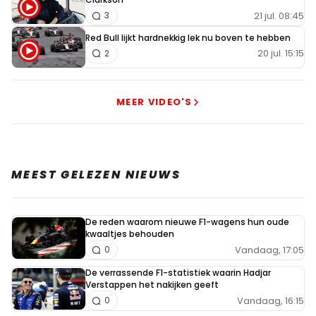
21 jul. 08:45
3
Red Bull lijkt hardnekkig lek nu boven te hebben
20 jul. 15:15
2
MEER VIDEO'S
MEEST GELEZEN NIEUWS
De reden waarom nieuwe F1-wagens hun oude
kwaaltjes behouden
Vandaag, 17:05
0
De verrassende F1-statistiek waarin Hadjar
Verstappen het nakijken geeft
Vandaag, 16:15
0