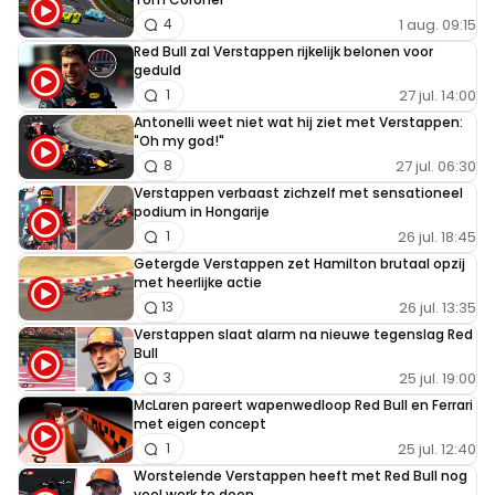
1 aug. 09:15
4
Red Bull zal Verstappen rijkelijk belonen voor
geduld
27 jul. 14:00
1
Antonelli weet niet wat hij ziet met Verstappen:
"Oh my god!"
27 jul. 06:30
8
Verstappen verbaast zichzelf met sensationeel
podium in Hongarije
26 jul. 18:45
1
Getergde Verstappen zet Hamilton brutaal opzij
met heerlijke actie
26 jul. 13:35
13
Verstappen slaat alarm na nieuwe tegenslag Red
Bull
25 jul. 19:00
3
McLaren pareert wapenwedloop Red Bull en Ferrari
met eigen concept
25 jul. 12:40
1
Worstelende Verstappen heeft met Red Bull nog
veel werk te doen