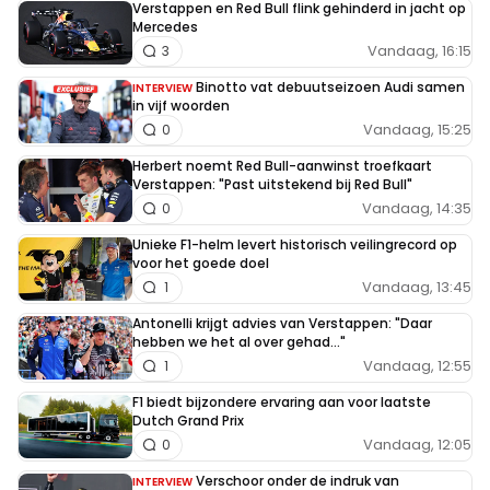
Verstappen en Red Bull flink gehinderd in jacht op
Mercedes
Vandaag, 16:15
3
Binotto vat debuutseizoen Audi samen
INTERVIEW
in vijf woorden
Vandaag, 15:25
0
Herbert noemt Red Bull-aanwinst troefkaart
Verstappen: "Past uitstekend bij Red Bull"
Vandaag, 14:35
0
Unieke F1-helm levert historisch veilingrecord op
voor het goede doel
Vandaag, 13:45
1
Antonelli krijgt advies van Verstappen: "Daar
hebben we het al over gehad..."
Vandaag, 12:55
1
F1 biedt bijzondere ervaring aan voor laatste
Dutch Grand Prix
Vandaag, 12:05
0
Verschoor onder de indruk van
INTERVIEW