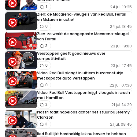
24 jul. 19:25
1
Zien: de Macarena-vleugels van Red Bull, Ferrari
en McLaren in actie!
24 jul. 18:45
0
Zien: zo werkt de aangepaste Macarena-vleugel
van Ferrari
23 jul. 19:00
3
Verstappen geeft goed nieuws over
competitiviteit
23 jul. 17:45
0
Video: Red Bull slaagt in ultiem huzarenstukje
met kapotte auto Verstappen
22 jul. 07:30
0
Video: Red Bull Verstappen krijgt vleugels in crash
met Hamilton
21 jul. 14:20
2
Piastri faalt hopeloos achter het stuur bij Jeremy
Clarkson
21 jul. 08:45
3
Red Bull lijkt hardnekkig lek nu boven te hebben