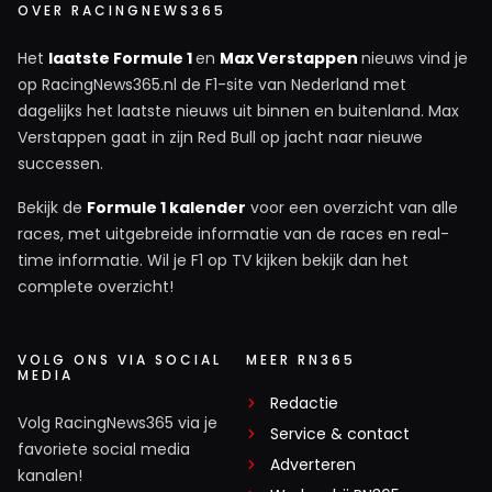
OVER RACINGNEWS365
Het
laatste Formule 1
en
Max Verstappen
nieuws vind je
op RacingNews365.nl de F1-site van Nederland met
dagelijks het laatste nieuws uit binnen en buitenland. Max
Verstappen gaat in zijn Red Bull op jacht naar nieuwe
successen.
Bekijk de
Formule 1 kalender
voor een overzicht van alle
races, met uitgebreide informatie van de races en real-
time informatie. Wil je F1 op TV kijken bekijk dan het
complete overzicht!
VOLG ONS VIA SOCIAL
MEER RN365
MEDIA
Redactie
Volg RacingNews365 via je
Service & contact
favoriete social media
Adverteren
kanalen!