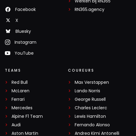
Werken bij RN365
Facebook
RN365.agency
X
Bluesky
Instagram
YouTube
TEAMS
COUREURS
Red Bull
Max Verstappen
McLaren
Lando Norris
Ferrari
George Russell
Mercedes
Charles Leclerc
Alpine F1 Team
Lewis Hamilton
Audi
Fernando Alonso
Aston Martin
Andrea Kimi Antonelli