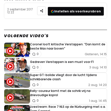
2 september 2017
Instellen als voorkeursbron
12:22
VOLGENDE VIDEO'S
Coronel looft kritische Verstappen: “Dan komt de
beste Max naar boven”
Gisteren, 14:15
0
Gedreven Verstappen is een must voor F1
3 aug. 14:10
0
Super GT-bolide vliegt door de lucht tijdens
schrikbarende crash
2 aug. 14:20
0
Rally-coureur komt met de schrik vrij na
drievoudige koprol
1 aug. 14:45
0
Livestream: Race 7 NLS op de Nürburgring met o.a.
Tom Coronel