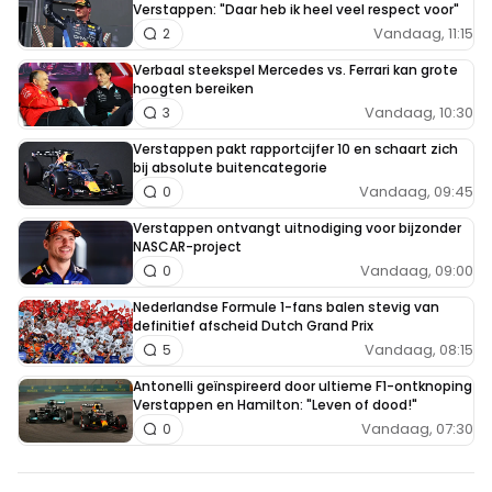
Verstappen: "Daar heb ik heel veel respect voor"
Vandaag, 11:15
2
Verbaal steekspel Mercedes vs. Ferrari kan grote
hoogten bereiken
Vandaag, 10:30
3
Verstappen pakt rapportcijfer 10 en schaart zich
bij absolute buitencategorie
Vandaag, 09:45
0
Verstappen ontvangt uitnodiging voor bijzonder
NASCAR-project
Vandaag, 09:00
0
Nederlandse Formule 1-fans balen stevig van
definitief afscheid Dutch Grand Prix
Vandaag, 08:15
5
Antonelli geïnspireerd door ultieme F1-ontknoping
Verstappen en Hamilton: "Leven of dood!"
Vandaag, 07:30
0