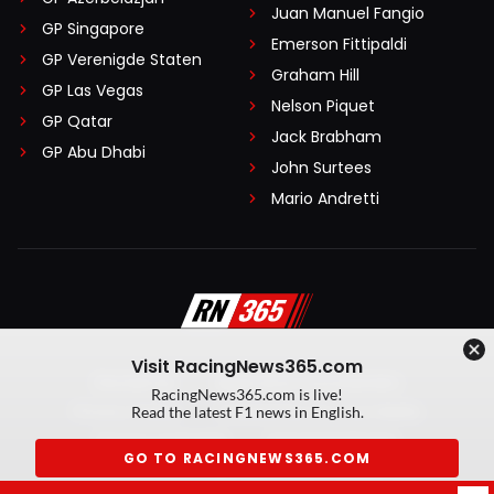
Juan Manuel Fangio
GP Singapore
Emerson Fittipaldi
GP Verenigde Staten
Graham Hill
GP Las Vegas
Nelson Piquet
GP Qatar
Jack Brabham
GP Abu Dhabi
John Surtees
Mario Andretti
Visit RacingNews365.com
Disclaimer
Algemene voorwaarden
RacingNews365.com is live!
Privacy Policy
Created by On Your Marks
Read the latest F1 news in English.
Privacy manager
Kansspeluitingen
GO TO RACINGNEWS365.COM
© 2026 RacingNews365. Alle rechten voorbehouden