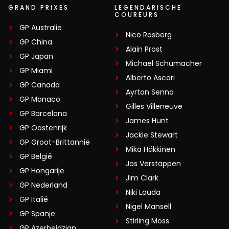
GRAND PRIXES
LEGENDARISCHE
COUREURS
GP Australië
Nico Rosberg
GP China
Alain Prost
GP Japan
Michael Schumacher
GP Miami
Alberto Ascari
GP Canada
Ayrton Senna
GP Monaco
Gilles Villeneuve
GP Barcelona
James Hunt
GP Oostenrijk
Jackie Stewart
GP Groot-Brittannië
Mika Häkkinen
GP België
Jos Verstappen
GP Hongarije
Jim Clark
GP Nederland
Niki Lauda
GP Italië
Nigel Mansell
GP Spanje
Stirling Moss
GP Azerbeidzjan