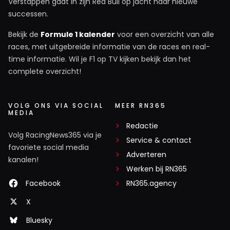
Verstappen gaat in zijn Red Bull op jacht naar nieuwe
successen.
Bekijk de
Formule 1 kalender
voor een overzicht van alle
races, met uitgebreide informatie van de races en real-
time informatie. Wil je F1 op TV kijken bekijk dan het
complete overzicht!
VOLG ONS VIA SOCIAL
MEER RN365
MEDIA
Redactie
Volg RacingNews365 via je
Service & contact
favoriete social media
Adverteren
kanalen!
Werken bij RN365
Facebook
RN365.agency
X
Bluesky