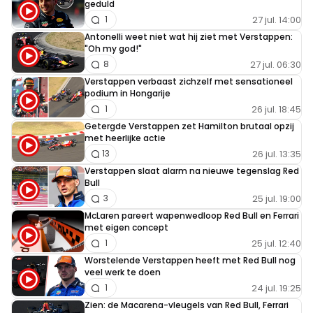
geduld
vandaag) ben je de held.
27 jul. 14:00
1
Antonelli weet niet wat hij ziet met Verstappen:
"Oh my god!"
27 jul. 06:30
8
Laansma
Verstappen verbaast zichzelf met sensationeel
17 september 2023 17:36
podium in Hongarije
Dat Russel hier de kans op een zege vergooit is wat ver
26 jul. 18:45
1
gezocht naar mijn mening, maar derde had hij zeker
Getergde Verstappen zet Hamilton brutaal opzij
met heerlijke actie
kunnen worden. Erg jammer voor hem... Zat eigenlijk te
26 jul. 13:35
13
wachten op een clash tussen GR en LH, maar die bleef uit.
Verstappen slaat alarm na nieuwe tegenslag Red
Goed gereden van de top 3, maar zeker ook van Russel,
Bull
alleen jammer van die crash..
25 jul. 19:00
3
McLaren pareert wapenwedloop Red Bull en Ferrari
met eigen concept
25 jul. 12:40
1
Grotah
Worstelende Verstappen heeft met Red Bull nog
18 september 2023 06:37
veel werk te doen
24 jul. 19:25
Die overwinning was er gezien het verloop op het einde
1
Zien: de Macarena-vleugels van Red Bull, Ferrari
nimmer gekomen, 3e plaats was het hoogst haalbaar