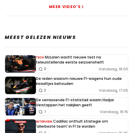
MEER VIDEO'S
MEEST GELEZEN NIEUWS
McLaren wacht nieuwe test na
TECH
teleurstellende eerste seizoenshelft
Vandaag, 18:00
0
De reden waarom nieuwe F1-wagens hun oude
kwaaltjes behouden
Vandaag, 17:05
2
De verrassende F1-statistiek waarin Hadjar
Verstappen het nakijken geeft
Vandaag, 16:15
1
Cadillac onthult strategie om
INTERVIEW
'allerbeste team' in F1 te worden
0