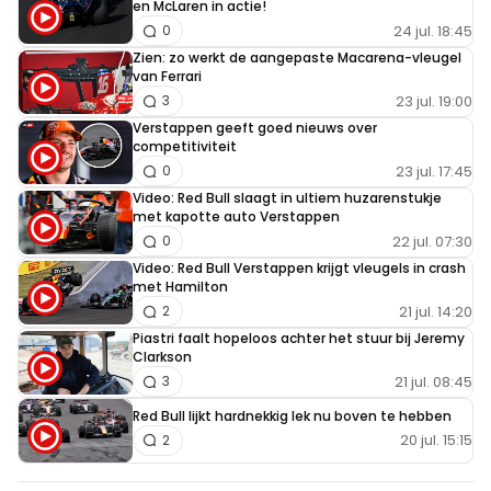
en McLaren in actie!
waar een tijd een 1-2 in de maak leek. Zal wel een enorme
24 jul. 18:45
0
domper zijn voor team Mercedes.
Zien: zo werkt de aangepaste Macarena-vleugel
van Ferrari
23 jul. 19:00
3
Verstappen geeft goed nieuws over
competitiviteit
Meepraten? Dat kan! Je hoeft je alleen maar aan te
23 jul. 17:45
0
melden met een RN365-account.
Video: Red Bull slaagt in ultiem huzarenstukje
met kapotte auto Verstappen
22 jul. 07:30
0
INLOGGEN
AANMELDEN
Video: Red Bull Verstappen krijgt vleugels in crash
met Hamilton
21 jul. 14:20
2
Piastri faalt hopeloos achter het stuur bij Jeremy
Clarkson
21 jul. 08:45
3
Red Bull lijkt hardnekkig lek nu boven te hebben
20 jul. 15:15
2