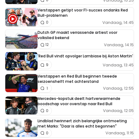
Vandaag, 15:25
Verstappen getipt voor F1-succes ondanks Red
Bull-problemen
Vandaag, 14:45
0
Dutch GP maakt verrassende artiest voor
volkslied bekend
Vandaag, 14:15
12
'Red Bull vindt opvolger Lambiase bij Aston Martin'
Vandaag, 13:45
9
Verstappen en Red Bull beginnen tweede
seizoenshelft met achterstand
Vandaag, 12:55
1
Mercedes-kopstuk deelt hartverwarmende
boodschap voor overstap naar Red Bull
Vandaag, 12:05
0
Lindblad herinnert zich belangrijke ontmoeting
met Marko: "Daar is alles echt begonnen"
Vandaag, 11:15
0