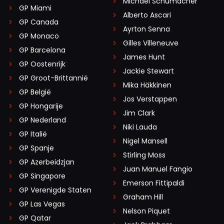
Michael Schumacher
GP Miami
Alberto Ascari
GP Canada
Ayrton Senna
GP Monaco
Gilles Villeneuve
GP Barcelona
James Hunt
GP Oostenrijk
Jackie Stewart
GP Groot-Brittannië
Mika Häkkinen
GP België
Jos Verstappen
GP Hongarije
Jim Clark
GP Nederland
Niki Lauda
GP Italië
Nigel Mansell
GP Spanje
Stirling Moss
GP Azerbeidzjan
Juan Manuel Fangio
GP Singapore
Emerson Fittipaldi
GP Verenigde Staten
Graham Hill
GP Las Vegas
Nelson Piquet
GP Qatar