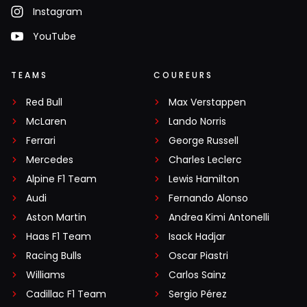
Instagram
YouTube
TEAMS
COUREURS
Red Bull
Max Verstappen
McLaren
Lando Norris
Ferrari
George Russell
Mercedes
Charles Leclerc
Alpine F1 Team
Lewis Hamilton
Audi
Fernando Alonso
Aston Martin
Andrea Kimi Antonelli
Haas F1 Team
Isack Hadjar
Racing Bulls
Oscar Piastri
Williams
Carlos Sainz
Cadillac F1 Team
Sergio Pérez