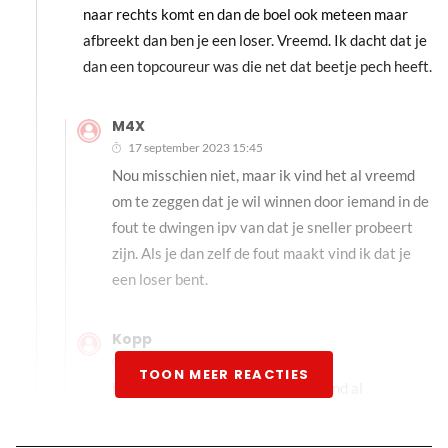
naar rechts komt en dan de boel ook meteen maar
afbreekt dan ben je een loser. Vreemd. Ik dacht dat je
dan een topcoureur was die net dat beetje pech heeft.
M4X
17 september 2023 15:45
Nou misschien niet, maar ik vind het al vreemd
om te zeggen dat je wil winnen door iemand in de
fout te dwingen ipv van dat je sneller probeert
zijn. Als je dan zelf de fout maakt vind ik dat je
een loser bent.
Kopp
18 september 2023 06:46
TOON MEER REACTIES
Het hele veld rijdt het hele weekend al
centimeters naast het hekwerk bij zo'n beetje
het hele circuit. Als je dan net op het cruciale