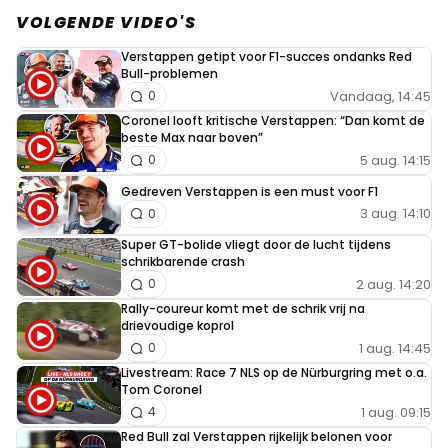
moment onder veel druk een fout maakt, dan ben
VOLGENDE VIDEO'S
je geen echte winnaar.
Verstappen getipt voor F1-succes ondanks Red
Bull-problemen
Vandaag, 14:45
0
Cherokee
Coronel looft kritische Verstappen: “Dan komt de
18 september 2023 09:31
beste Max naar boven”
Het is simpel: de auto is de machine, die kan stuk
5 aug. 14:15
0
gaan. De mens is de bestuurder, die kan fouten
Gedreven Verstappen is een must voor F1
maken. Zeker als het zo snel en zo precies moet.
3 aug. 14:10
0
Ook toprijders maken fouten. Als dat niet mag,
Super GT-bolide vliegt door de lucht tijdens
zijn ze allemaal losers. Zelfs de wereldkampioen.
schrikbarende crash
2 aug. 14:20
0
Rally-coureur komt met de schrik vrij na
GaryGearbox7
drievoudige koprol
17 september 2023 18:05
1 aug. 14:45
0
Een loser omdat hij verloren heeft, niet omdat hij het
Livestream: Race 7 NLS op de Nürburgring met o.a.
Tom Coronel
geprobeerd en gefaald heeft. De druk zo opvoeren
1 aug. 09:15
4
dat de ander een fout maakt is vaak de enige manier
Red Bull zal Verstappen rijkelijk belonen voor
om er langs te komen. En als je het goed doet (Sainz