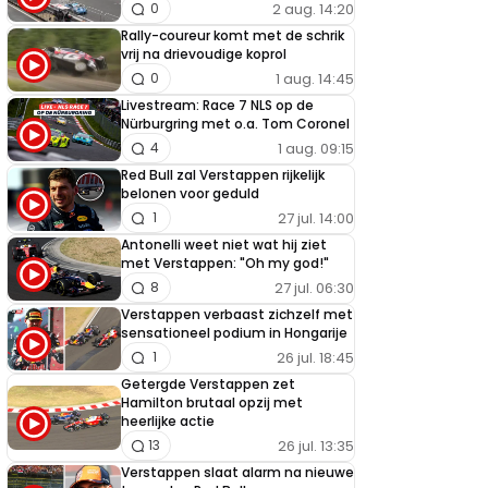
2 aug. 14:20
0
Rally-coureur komt met de schrik
vrij na drievoudige koprol
1 aug. 14:45
0
Livestream: Race 7 NLS op de
Nürburgring met o.a. Tom Coronel
1 aug. 09:15
4
Red Bull zal Verstappen rijkelijk
belonen voor geduld
27 jul. 14:00
1
Antonelli weet niet wat hij ziet
met Verstappen: "Oh my god!"
27 jul. 06:30
8
Verstappen verbaast zichzelf met
sensationeel podium in Hongarije
26 jul. 18:45
1
Getergde Verstappen zet
Hamilton brutaal opzij met
heerlijke actie
26 jul. 13:35
13
Verstappen slaat alarm na nieuwe