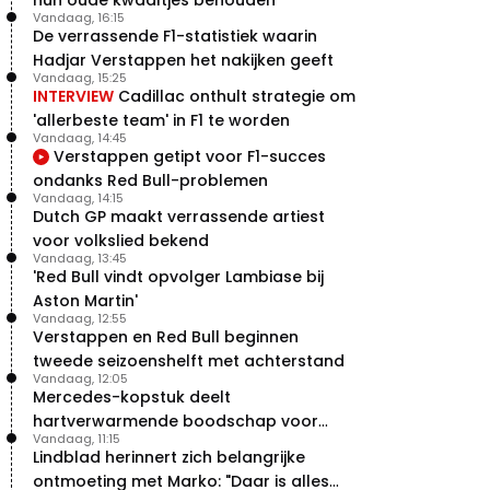
Vandaag, 16:15
De verrassende F1-statistiek waarin
Hadjar Verstappen het nakijken geeft
Vandaag, 15:25
INTERVIEW
Cadillac onthult strategie om
'allerbeste team' in F1 te worden
Vandaag, 14:45
Verstappen getipt voor F1-succes
ondanks Red Bull-problemen
Vandaag, 14:15
Dutch GP maakt verrassende artiest
voor volkslied bekend
Vandaag, 13:45
'Red Bull vindt opvolger Lambiase bij
Aston Martin'
Vandaag, 12:55
Verstappen en Red Bull beginnen
tweede seizoenshelft met achterstand
Vandaag, 12:05
Mercedes-kopstuk deelt
hartverwarmende boodschap voor
Vandaag, 11:15
overstap naar Red Bull
Lindblad herinnert zich belangrijke
ontmoeting met Marko: "Daar is alles