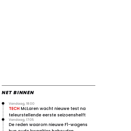
Verstappen
22 jul. 07:30
0
Video: Red Bull Verstappen krijgt
vleugels in crash met Hamilton
21 jul. 14:20
2
Piastri faalt hopeloos achter het
stuur bij Jeremy Clarkson
21 jul. 08:45
3
Red Bull lijkt hardnekkig lek nu
boven te hebben
20 jul. 15:15
2
NET BINNEN
Vandaag, 18:00
TECH
McLaren wacht nieuwe test na
teleurstellende eerste seizoenshelft
Vandaag, 17:05
De reden waarom nieuwe F1-wagens
hun oude kwaaltjes behouden