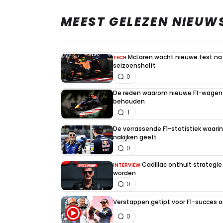
MEEST GELEZEN NIEUW
McLaren wacht nieuwe test na 
TECH
seizoenshelft
0
De reden waarom nieuwe F1-wagens
behouden
1
De verrassende F1-statistiek waari
nakijken geeft
0
Cadillac onthult strategie
INTERVIEW
worden
0
Verstappen getipt voor F1-succes 
0