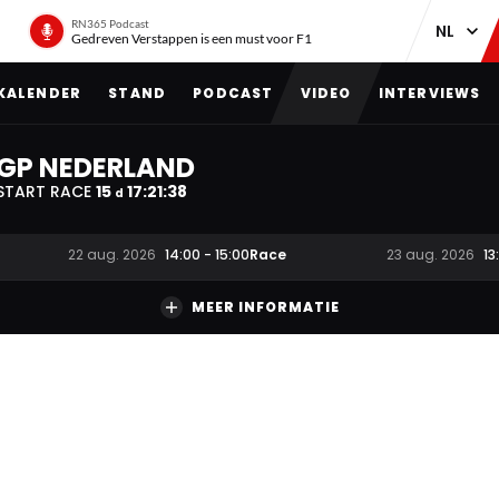
RN365 Podcast
Gedreven Verstappen is een must voor F1
KALENDER
STAND
PODCAST
VIDEO
INTERVIEWS
GP NEDERLAND
START RACE
15
17
:
21
:
37
d
Race
22 aug. 2026
14:00
-
15:00
23 aug. 2026
13
MEER INFORMATIE