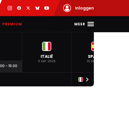
Inloggen
MEER
PREMIUM
ITALIË
SPANJE
6 SEP. 2026
13 SEP. 2026
:00
-
15:00