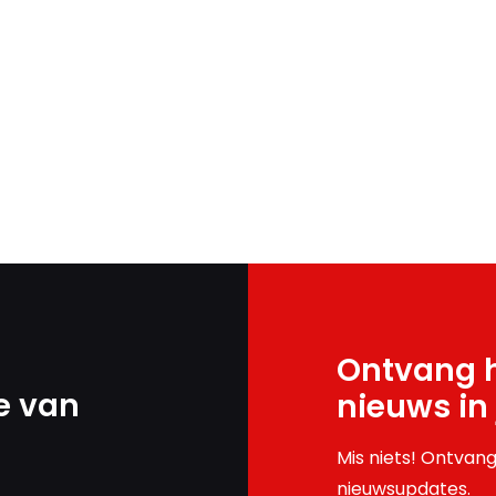
Ontvang h
e van
nieuws in
Mis niets! Ontvang
nieuwsupdates.