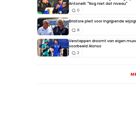
Antonelli: "Nog niet dat niveau"
0
Briatore pleit voor ingrijpende wijz
8
Verstappen droomt van eigen muse
voorbeeld Alonso
2
M