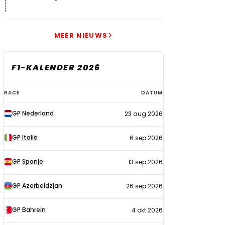
echt begonnen"
MEER NIEUWS
F1-KALENDER 2026
F1-
RACE
DATUM
kalender
GP Nederland
23 aug 2026
2026
GP Italië
6 sep 2026
GP Spanje
13 sep 2026
GP Azerbeidzjan
26 sep 2026
GP Bahrein
4 okt 2026