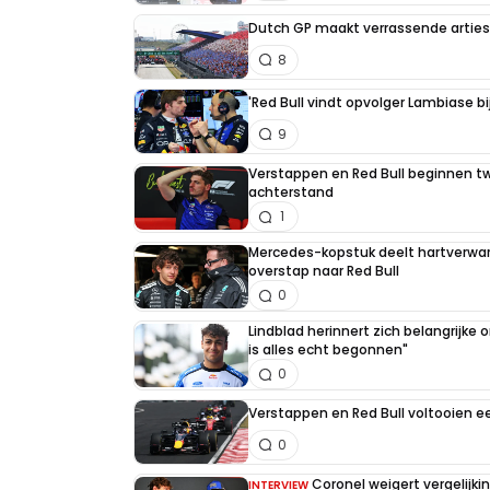
Dutch GP maakt verrassende artiest
8
'Red Bull vindt opvolger Lambiase bi
9
Verstappen en Red Bull beginnen t
achterstand
1
Mercedes-kopstuk deelt hartverw
overstap naar Red Bull
0
Lindblad herinnert zich belangrijke
is alles echt begonnen"
0
Verstappen en Red Bull voltooien 
0
Coronel weigert vergelijk
INTERVIEW