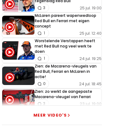
tegenslag Red Bull
25 jul. 19:00
3
McLaren pareert wapenwedloop
Red Bull en Ferrari met eigen
concept
25 jul. 12:40
1
Worstelende Verstappen heeft
met Red Bull nog veel werk te
doen
24 jul. 19:25
1
Zien: de Macarena-vleugels van
Red Bull, Ferrari en McLaren in
actie!
24 jul. 18:45
0
Zien: zo werkt de aangepaste
Macarena-vleugel van Ferrari
23 jul. 19:00
3
Verstappen geeft goed nieuws
MEER VIDEO'S
over competitiviteit
23 jul. 17:45
0
Video: Red Bull slaagt in ultiem
huzarenstukje met kapotte auto