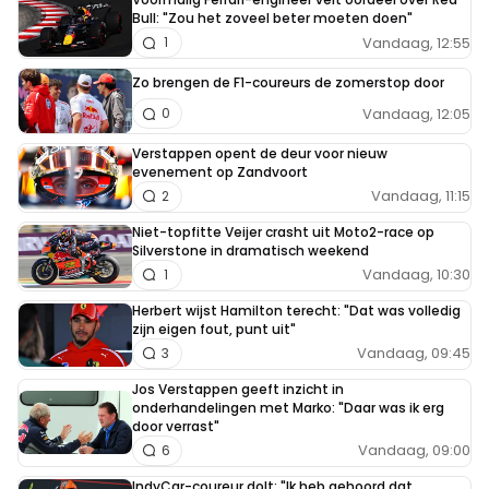
Bull: "Zou het zoveel beter moeten doen"
Vandaag, 12:55
1
Zo brengen de F1-coureurs de zomerstop door
Vandaag, 12:05
0
Verstappen opent de deur voor nieuw
evenement op Zandvoort
Vandaag, 11:15
2
Niet-topfitte Veijer crasht uit Moto2-race op
Silverstone in dramatisch weekend
Vandaag, 10:30
1
Herbert wijst Hamilton terecht: "Dat was volledig
zijn eigen fout, punt uit"
Vandaag, 09:45
3
Jos Verstappen geeft inzicht in
onderhandelingen met Marko: "Daar was ik erg
door verrast"
Vandaag, 09:00
6
IndyCar-coureur dolt: "Ik heb gehoord dat