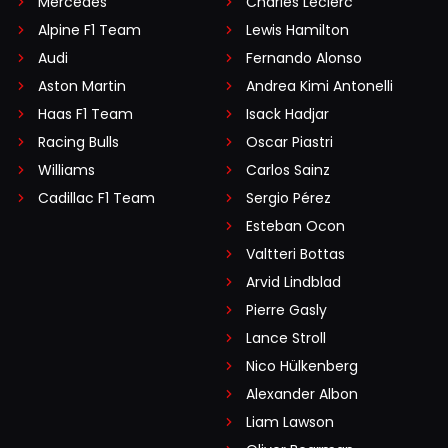
Mercedes
Charles Leclerc
Alpine F1 Team
Lewis Hamilton
Audi
Fernando Alonso
Aston Martin
Andrea Kimi Antonelli
Haas F1 Team
Isack Hadjar
Racing Bulls
Oscar Piastri
Williams
Carlos Sainz
Cadillac F1 Team
Sergio Pérez
Esteban Ocon
Valtteri Bottas
Arvid Lindblad
Pierre Gasly
Lance Stroll
Nico Hülkenberg
Alexander Albon
Liam Lawson