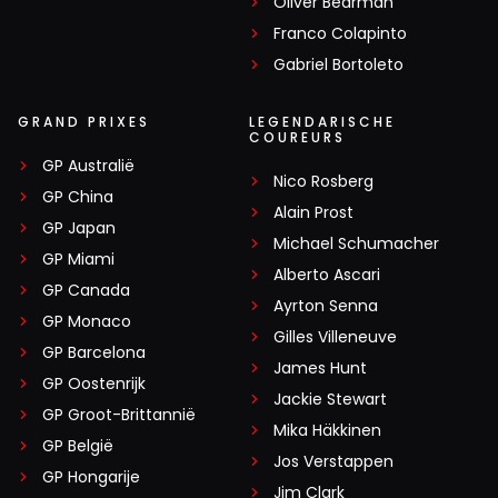
Oliver Bearman
Franco Colapinto
Gabriel Bortoleto
GRAND PRIXES
LEGENDARISCHE
COUREURS
GP Australië
Nico Rosberg
GP China
Alain Prost
GP Japan
Michael Schumacher
GP Miami
Alberto Ascari
GP Canada
Ayrton Senna
GP Monaco
Gilles Villeneuve
GP Barcelona
James Hunt
GP Oostenrijk
Jackie Stewart
GP Groot-Brittannië
Mika Häkkinen
GP België
Jos Verstappen
GP Hongarije
Jim Clark