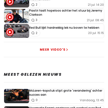
21 jul. 14:20
2
Piastri faalt hopeloos achter het stuur bij Jeremy
Clarkson
21 jul. 08:45
3
Red Bull lijkt hardnekkig lek nu boven te hebben
20 jul. 15:15
2
MEER VIDEO'S
MEEST GELEZEN NIEUWS
McLaren-kopstuk stipt grote 'verandering' achter
succes aan
Vandaag, 13:45
0
Voormalig Ferrari-engineer velt oordeel over Red