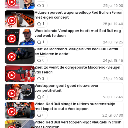
25 jul. 19:00
3
McLaren pareert wapenwedloop Red Bull en Ferrari
met eigen concept
25 jul. 12:40
1
Worstelende Verstappen heeft met Red Bull nog
veel werk te doen
24 jul. 19:25
1
Zien: de Macarena-vleugels van Red Bull, Ferrari
en McLaren in actie!
24 jul. 18:45
0
Zien: zo werkt de aangepaste Macarena-vleugel
van Ferrari
23 jul. 19:00
3
Verstappen geeft goed nieuws over
competitiviteit
23 jul. 17:45
0
Video: Red Bull slaagt in ultiem huzarenstukje
met kapotte auto Verstappen
22 jul. 07:30
0
Video: Red Bull Verstappen krijgt vleugels in crash
met Hamilton