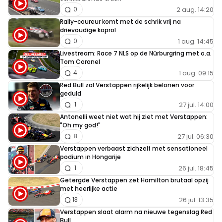
2 aug. 14:20
0
Rally-coureur komt met de schrik vrij na
drievoudige koprol
1 aug. 14:45
0
Livestream: Race 7 NLS op de Nürburgring met o.a.
Tom Coronel
1 aug. 09:15
4
Red Bull zal Verstappen rijkelijk belonen voor
geduld
27 jul. 14:00
1
Antonelli weet niet wat hij ziet met Verstappen:
"Oh my god!"
27 jul. 06:30
8
Verstappen verbaast zichzelf met sensationeel
podium in Hongarije
26 jul. 18:45
1
Getergde Verstappen zet Hamilton brutaal opzij
met heerlijke actie
26 jul. 13:35
13
Verstappen slaat alarm na nieuwe tegenslag Red
Bull