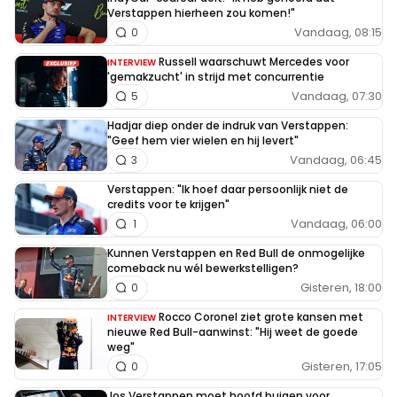
Verstappen hierheen zou komen!"
Vandaag, 08:15
0
Russell waarschuwt Mercedes voor
INTERVIEW
'gemakzucht' in strijd met concurrentie
Vandaag, 07:30
5
Hadjar diep onder de indruk van Verstappen:
"Geef hem vier wielen en hij levert"
Vandaag, 06:45
3
Verstappen: "Ik hoef daar persoonlijk niet de
credits voor te krijgen"
Vandaag, 06:00
1
Kunnen Verstappen en Red Bull de onmogelijke
comeback nu wél bewerkstelligen?
Gisteren, 18:00
0
Rocco Coronel ziet grote kansen met
INTERVIEW
nieuwe Red Bull-aanwinst: "Hij weet de goede
weg"
Gisteren, 17:05
0
Jos Verstappen moet hoofd buigen voor