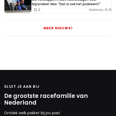
'bijzondere' Max: "Dat is ook het probleem!"
Gisteren, 16:15
2
MEER NIEUWS
SLUIT JE AAN BIJ
De grootste racefamilie van
Nederland
Ontdek welk pakket bij jou past