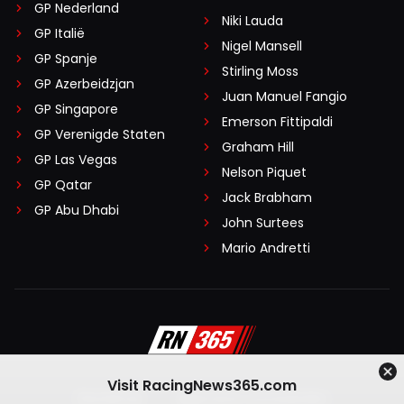
GP Nederland
Niki Lauda
GP Italië
Nigel Mansell
GP Spanje
Stirling Moss
GP Azerbeidzjan
Juan Manuel Fangio
GP Singapore
Emerson Fittipaldi
GP Verenigde Staten
Graham Hill
GP Las Vegas
Nelson Piquet
GP Qatar
Jack Brabham
GP Abu Dhabi
John Surtees
Mario Andretti
Visit RacingNews365.com
Disclaimer
Algemene voorwaarden