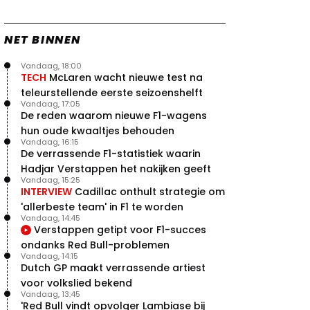
NET BINNEN
Vandaag, 18:00
TECH
McLaren wacht nieuwe test na
teleurstellende eerste seizoenshelft
Vandaag, 17:05
De reden waarom nieuwe F1-wagens
hun oude kwaaltjes behouden
Vandaag, 16:15
De verrassende F1-statistiek waarin
Hadjar Verstappen het nakijken geeft
Vandaag, 15:25
INTERVIEW
Cadillac onthult strategie om
'allerbeste team' in F1 te worden
Vandaag, 14:45
Verstappen getipt voor F1-succes
ondanks Red Bull-problemen
Vandaag, 14:15
Dutch GP maakt verrassende artiest
voor volkslied bekend
Vandaag, 13:45
'Red Bull vindt opvolger Lambiase bij