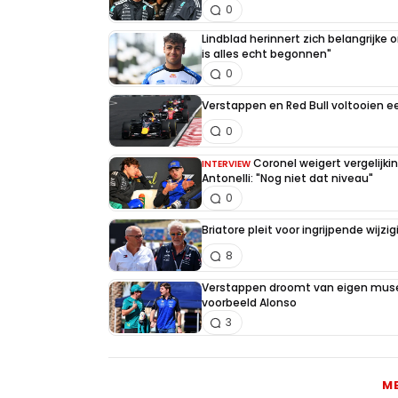
0
Lindblad herinnert zich belangrijke
is alles echt begonnen"
0
Verstappen en Red Bull voltooien 
0
Coronel weigert vergelijk
INTERVIEW
Antonelli: "Nog niet dat niveau"
0
Briatore pleit voor ingrijpende wijz
8
Verstappen droomt van eigen muse
voorbeeld Alonso
3
M