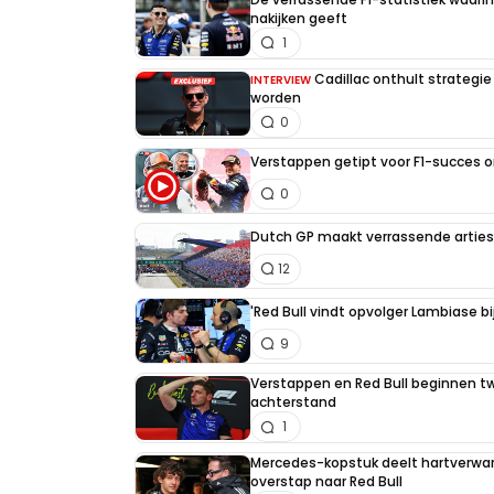
nakijken geeft
1
Cadillac onthult strategie
INTERVIEW
worden
0
Verstappen getipt voor F1-succes 
0
Dutch GP maakt verrassende artiest
12
'Red Bull vindt opvolger Lambiase bi
9
Verstappen en Red Bull beginnen t
achterstand
1
Mercedes-kopstuk deelt hartverw
overstap naar Red Bull