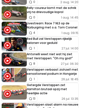
2 aug. 14:20
0
Rally-coureur komt met de schrik
vrij na drievoudige koprol
1 aug. 14:45
0
Livestream: Race 7 NLS op de
Nürburgring met o.a. Tom Coronel
1 aug. 09:15
4
Red Bull zal Verstappen rijkelijk
belonen voor geduld
27 jul. 14:00
1
Antonelli weet niet wat hij ziet
met Verstappen: "Oh my god!"
27 jul. 06:30
8
Verstappen verbaast zichzelf met
sensationeel podium in Hongarije
26 jul. 18:45
1
Getergde Verstappen zet
Hamilton brutaal opzij met
heerlijke actie
26 jul. 13:35
13
Verstappen slaat alarm na nieuwe