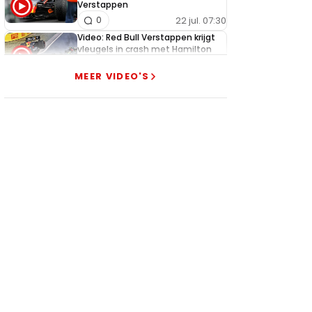
Verstappen
22 jul. 07:30
0
Video: Red Bull Verstappen krijgt
vleugels in crash met Hamilton
21 jul. 14:20
2
MEER VIDEO'S
Piastri faalt hopeloos achter het
stuur bij Jeremy Clarkson
21 jul. 08:45
3
Red Bull lijkt hardnekkig lek nu
boven te hebben
20 jul. 15:15
2