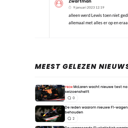
Zwartman
9 januari 2023 12:19
alleen werd Lewis toen niet ged
allemaal met alles er op en era
MEEST GELEZEN NIEUW
McLaren wacht nieuwe test na 
TECH
seizoenshelft
0
De reden waarom nieuwe F1-wagens
behouden
2
De verrassende F1-statistiek waari