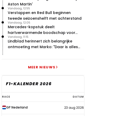
Aston Martin'
Vandaag, 12:55
Verstappen en Red Bull beginnen
tweede seizoenshelft met achterstand
Vandaag, 12:05
Mercedes-kopstuk deelt
hartverwarmende boodschap voor
Vandaag, 11:15
overstap naar Red Bull
Lindblad herinnert zich belangrijke
ontmoeting met Marko: "Daar is alles
echt begonnen"
MEER NIEUWS
F1-KALENDER 2026
F1-
RACE
DATUM
kalender
GP Nederland
23 aug 2026
2026