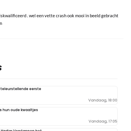
iskwalificeerd . wel een vette crash ook mooi in beeld gebracht
an
S
teleurstellende eerste
Vandaag, 18:00
 hun oude kwaaltjes
Vandaag, 17:05
n Hadjar Verstappen het