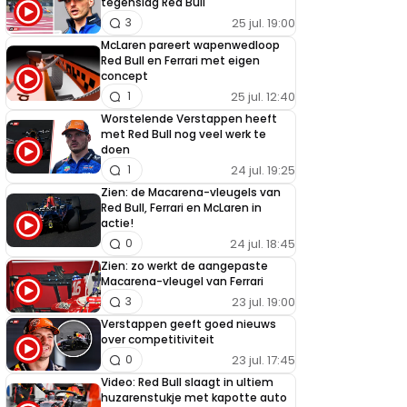
tegenslag Red Bull
25 jul. 19:00
3
McLaren pareert wapenwedloop
Red Bull en Ferrari met eigen
concept
25 jul. 12:40
1
Worstelende Verstappen heeft
met Red Bull nog veel werk te
doen
24 jul. 19:25
1
Zien: de Macarena-vleugels van
Red Bull, Ferrari en McLaren in
actie!
24 jul. 18:45
0
Zien: zo werkt de aangepaste
Macarena-vleugel van Ferrari
23 jul. 19:00
3
Verstappen geeft goed nieuws
over competitiviteit
23 jul. 17:45
0
Video: Red Bull slaagt in ultiem
huzarenstukje met kapotte auto