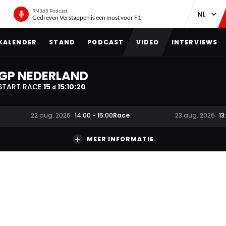
RN365 Podcast
Gedreven Verstappen is een must voor F1
KALENDER
STAND
PODCAST
VIDEO
INTERVIEWS
GP NEDERLAND
START RACE
15
15
:
10
:
19
d
Race
22 aug. 2026
14:00
-
15:00
23 aug. 2026
13
MEER INFORMATIE