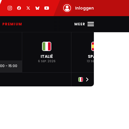
Inloggen
MEER
PREMIUM
ITALIË
SPANJE
6 SEP. 2026
13 SEP. 2026
:00
-
15:00