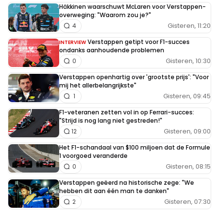
Häkkinen waarschuwt McLaren voor Verstappen-
overweging: "Waarom zou je?"
Gisteren, 11:20
4
Verstappen getipt voor F1-succes
INTERVIEW
ondanks aanhoudende problemen
Gisteren, 10:30
0
Verstappen openhartig over 'grootste prijs': "Voor
mij het allerbelangrijkste"
Gisteren, 09:45
1
F1-veteranen zetten vol in op Ferrari-succes:
"Strijd is nog lang niet gestreden!"
Gisteren, 09:00
12
Het F1-schandaal van $100 miljoen dat de Formule
1 voorgoed veranderde
Gisteren, 08:15
0
Verstappen geëerd na historische zege: "We
hebben dit aan één man te danken"
Gisteren, 07:30
2