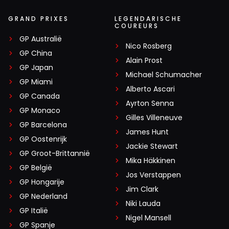
GRAND PRIXES
LEGENDARISCHE
COUREURS
GP Australië
Nico Rosberg
GP China
Alain Prost
GP Japan
Michael Schumacher
GP Miami
Alberto Ascari
GP Canada
Ayrton Senna
GP Monaco
Gilles Villeneuve
GP Barcelona
James Hunt
GP Oostenrijk
Jackie Stewart
GP Groot-Brittannië
Mika Häkkinen
GP België
Jos Verstappen
GP Hongarije
Jim Clark
GP Nederland
Niki Lauda
GP Italië
Nigel Mansell
GP Spanje