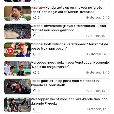
Honda trots op ommekeer na 'grote
INTERVIEW
schok' aan begin Aston Martin-avontuur
Gisteren, 15:45
0
Coronel onverbiddelijk over titelambities Russell:
"Slik het nou maar gewoon"
Gisteren, 15:00
0
Coronel looft kritische Verstappen: “Dan komt de
beste Max naar boven”
Gisteren, 14:15
0
Mercedes moet waken voor Verstappen-scenario:
"Dat is de enige manier"
Gisteren, 13:45
2
Ferrari gaat all-in op jacht naar Mercedes in
tweede seizoenshelft
Gisteren, 13:00
0
Verstappen vecht voor indrukwekkende tien jaar
durende F1-reeks
Gisteren, 12:10
1