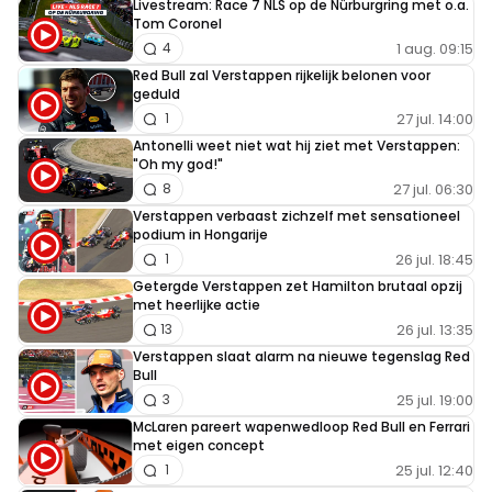
Livestream: Race 7 NLS op de Nürburgring met o.a.
Tom Coronel
1 aug. 09:15
4
Red Bull zal Verstappen rijkelijk belonen voor
geduld
27 jul. 14:00
1
Antonelli weet niet wat hij ziet met Verstappen:
"Oh my god!"
27 jul. 06:30
8
Verstappen verbaast zichzelf met sensationeel
podium in Hongarije
26 jul. 18:45
1
Getergde Verstappen zet Hamilton brutaal opzij
met heerlijke actie
26 jul. 13:35
13
Verstappen slaat alarm na nieuwe tegenslag Red
Bull
25 jul. 19:00
3
McLaren pareert wapenwedloop Red Bull en Ferrari
met eigen concept
25 jul. 12:40
1