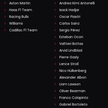
Aston Martin
Andrea Kimi Antonelli
Haas F1 Team
Isack Hadjar
Racing Bulls
Oscar Piastri
Williams
Carlos Sainz
Cadillac F1 Team
Sergio Pérez
Esteban Ocon
Valtteri Bottas
Arvid Lindblad
Pierre Gasly
Lance Stroll
Nico Hülkenberg
Alexander Albon
Liam Lawson
Oliver Bearman
Franco Colapinto
Gabriel Bortoleto