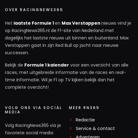
OVER RACINGNEWS365
Het
laatste Formule 1
en
Max Verstappen
nieuws vind je
op RacingNews365.nl de F1-site van Nederland met
dagelijks het laatste nieuws uit binnen en buitenland. Max
Verstappen gaat in zijn Red Bull op jacht naar nieuwe
successen.
Bekijk de
Formule 1 kalender
voor een overzicht van alle
races, met uitgebreide informatie van de races en real-
time informatie. Wil je F1 op TV kijken bekijk dan het
complete overzicht!
VOLG ONS VIA SOCIAL
MEER RN365
MEDIA
Redactie
Volg RacingNews365 via je
Service & contact
favoriete social media
Adverteren