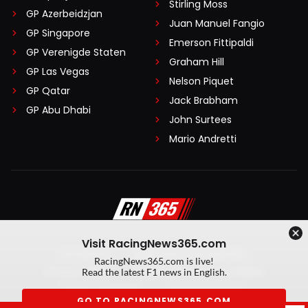
Stirling Moss
GP Azerbeidzjan
Juan Manuel Fangio
GP Singapore
Emerson Fittipaldi
GP Verenigde Staten
Graham Hill
GP Las Vegas
Nelson Piquet
GP Qatar
Jack Brabham
GP Abu Dhabi
John Surtees
Mario Andretti
Visit RacingNews365.com
Disclaimer
Algemene voorwaarden
RacingNews365.com is live!
Privacy Policy
Created by On Your Marks
Read the latest F1 news in English.
Privacy manager
Kansspeluitingen
GO TO RACINGNEWS365.COM