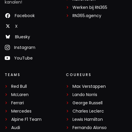
kanalen!
Werken bij RN365
Facebook
RN365.agency
X
Bluesky
Instagram
YouTube
TEAMS
COUREURS
Red Bull
Max Verstappen
McLaren
Lando Norris
Ferrari
George Russell
Mercedes
Charles Leclerc
Alpine F1 Team
Lewis Hamilton
Audi
Fernando Alonso