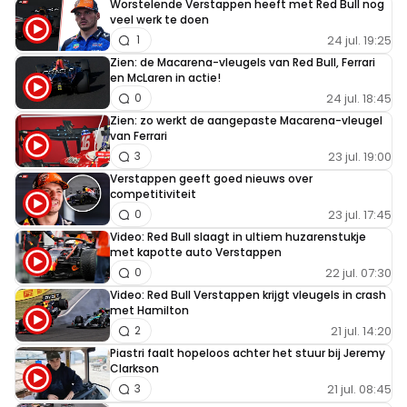
Worstelende Verstappen heeft met Red Bull nog
veel werk te doen
24 jul. 19:25
1
Zien: de Macarena-vleugels van Red Bull, Ferrari
en McLaren in actie!
24 jul. 18:45
0
Zien: zo werkt de aangepaste Macarena-vleugel
van Ferrari
23 jul. 19:00
3
Verstappen geeft goed nieuws over
competitiviteit
23 jul. 17:45
0
Video: Red Bull slaagt in ultiem huzarenstukje
met kapotte auto Verstappen
22 jul. 07:30
0
Video: Red Bull Verstappen krijgt vleugels in crash
met Hamilton
21 jul. 14:20
2
Piastri faalt hopeloos achter het stuur bij Jeremy
Clarkson
21 jul. 08:45
3