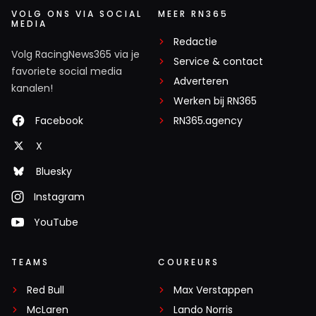
VOLG ONS VIA SOCIAL
MEER RN365
MEDIA
Redactie
Volg RacingNews365 via je
Service & contact
favoriete social media
Adverteren
kanalen!
Werken bij RN365
Facebook
RN365.agency
X
Bluesky
Instagram
YouTube
TEAMS
COUREURS
Red Bull
Max Verstappen
McLaren
Lando Norris