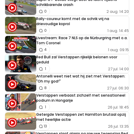
schrikbarende crash
2 aug. 14:20
0
Rally-coureur komt met de schrik vrij na
drievoudige koprol
1 aug. 14:45
0
Livestream: Race 7 NLS op de Nürburgring met o.a.
Tom Coronel
1 aug. 09:15
4
Red Bull zal Verstappen rijkelijk belonen voor
geduld
27 jul. 14:00
1
Antonelli weet niet wat hij ziet met Verstappen:
"Oh my god!"
27 jul. 06:30
8
Verstappen verbaast zichzelf met sensationeel
podium in Hongarije
26 jul. 18:45
1
Getergde Verstappen zet Hamilton brutaal opzij
met heerlijke actie
26 jul. 13:35
13
Verstappen slaat alarm na nieuwe tegenslag Red