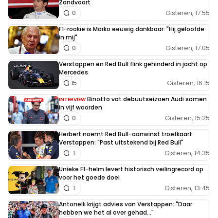
Zandvoort
Gisteren, 17:55
0
F1-rookie is Marko eeuwig dankbaar: "Hij geloofde
in mij"
Gisteren, 17:05
0
Verstappen en Red Bull flink gehinderd in jacht op
Mercedes
Gisteren, 16:15
15
Binotto vat debuutseizoen Audi samen
INTERVIEW
in vijf woorden
Gisteren, 15:25
0
Herbert noemt Red Bull-aanwinst troefkaart
Verstappen: "Past uitstekend bij Red Bull"
Gisteren, 14:35
1
Unieke F1-helm levert historisch veilingrecord op
voor het goede doel
Gisteren, 13:45
1
Antonelli krijgt advies van Verstappen: "Daar
hebben we het al over gehad..."