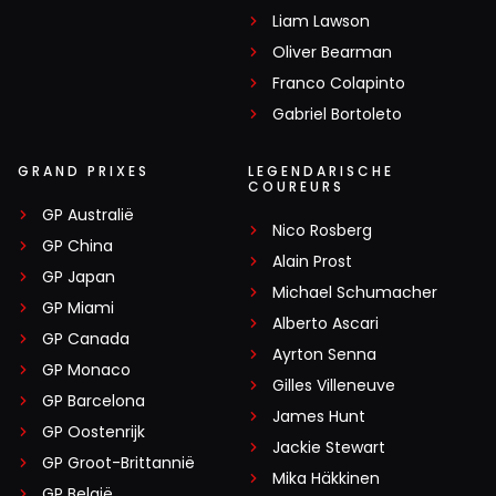
Liam Lawson
Oliver Bearman
Franco Colapinto
Gabriel Bortoleto
GRAND PRIXES
LEGENDARISCHE
COUREURS
GP Australië
Nico Rosberg
GP China
Alain Prost
GP Japan
Michael Schumacher
GP Miami
Alberto Ascari
GP Canada
Ayrton Senna
GP Monaco
Gilles Villeneuve
GP Barcelona
James Hunt
GP Oostenrijk
Jackie Stewart
GP Groot-Brittannië
Mika Häkkinen
GP België