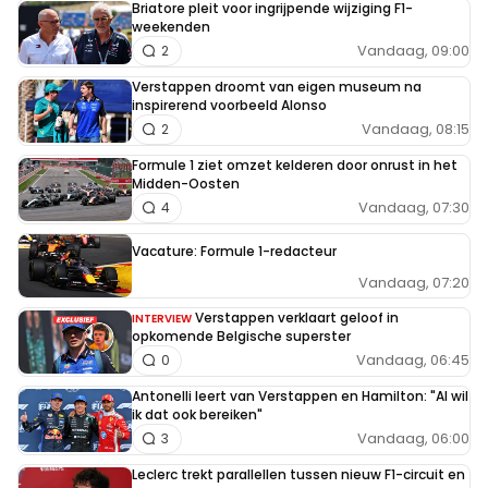
Briatore pleit voor ingrijpende wijziging F1-
weekenden
Vandaag, 09:00
2
Verstappen droomt van eigen museum na
inspirerend voorbeeld Alonso
Vandaag, 08:15
2
Formule 1 ziet omzet kelderen door onrust in het
Midden-Oosten
Vandaag, 07:30
4
Vacature: Formule 1-redacteur
Vandaag, 07:20
Verstappen verklaart geloof in
INTERVIEW
opkomende Belgische superster
Vandaag, 06:45
0
Antonelli leert van Verstappen en Hamilton: "Al wil
ik dat ook bereiken"
Vandaag, 06:00
3
Leclerc trekt parallellen tussen nieuw F1-circuit en