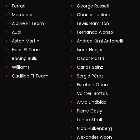
Ferrari
George Russell
Mercedes
Charles Leclerc
Alpine F1 Team
Lewis Hamilton
Audi
Fernando Alonso
Aston Martin
Andrea Kimi Antonelli
Haas F1 Team
Isack Hadjar
Racing Bulls
Oscar Piastri
Williams
Carlos Sainz
Cadillac F1 Team
Sergio Pérez
Esteban Ocon
Valtteri Bottas
Arvid Lindblad
Pierre Gasly
Lance Stroll
Nico Hülkenberg
Alexander Albon