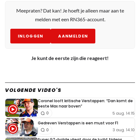
Meepraten? Dat kan! Je hoeft je alleen maar aan te
melden met een RN365-account.
INLOGGEN
AANMELDEN
Je kunt de eerste zijn die reageert!
VOLGENDE VIDEO'S
Coronel looft kritische Verstappen: “Dan komt de
beste Max naar boven”
5 aug. 14:15
0
Gedreven Verstappen is een must voor F1
3 aug. 14:10
0
Super GT-bolide vliegt door de lucht tijdens