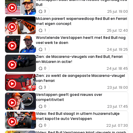
Bull
25 jul. 19:00
3
McLaren pareert wapenwedloop Red Bull en Ferrari
met eigen concept
25 jul. 12:40
1
Worstelende Verstappen heeft met Red Bull nog
veel werk te doen
24 jul. 19:25
1
Zien: de Macarena-vleugels van Red Bull, Ferrari
en McLaren in actie!
24 jul. 18:45
0
Zien: zo werkt de aangepaste Macarena-vleugel
van Ferrari
23 jul. 19:00
3
Verstappen geeft goed nieuws over
competitiviteit
23 jul. 17:45
0
Video: Red Bull slaagt in ultiem huzarenstukje
met kapotte auto Verstappen
22 jul. 07:30
0
Video: Red Bull Verstappen krijgt vleugels in crash