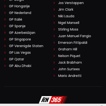
Jos Verstappen
GP Hongarije
Jim Clark
GP Nederland
Niki Lauda
GP Italië
Nigel Mansell
GP Spanje
Stirling Moss
GP Azerbeidzjan
Juan Manuel Fangio
GP Singapore
Emerson Fittipaldi
GP Verenigde Staten
Graham Hill
GP Las Vegas
Nelson Piquet
GP Qatar
Jack Brabham
GP Abu Dhabi
John Surtees
Mario Andretti