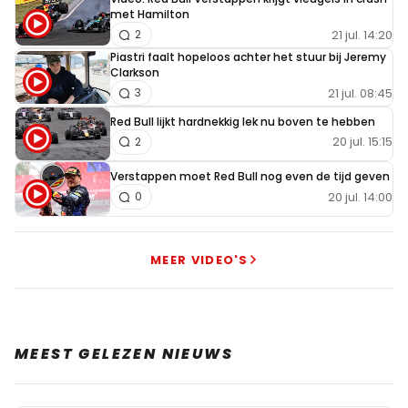
met Hamilton
21 jul. 14:20
2
Piastri faalt hopeloos achter het stuur bij Jeremy
Clarkson
21 jul. 08:45
3
Red Bull lijkt hardnekkig lek nu boven te hebben
20 jul. 15:15
2
Verstappen moet Red Bull nog even de tijd geven
20 jul. 14:00
0
MEER VIDEO'S
MEEST GELEZEN NIEUWS