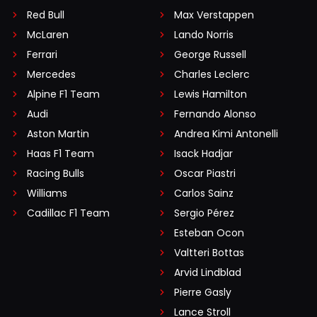
Red Bull
Max Verstappen
McLaren
Lando Norris
Ferrari
George Russell
Mercedes
Charles Leclerc
Alpine F1 Team
Lewis Hamilton
Audi
Fernando Alonso
Aston Martin
Andrea Kimi Antonelli
Haas F1 Team
Isack Hadjar
Racing Bulls
Oscar Piastri
Williams
Carlos Sainz
Cadillac F1 Team
Sergio Pérez
Esteban Ocon
Valtteri Bottas
Arvid Lindblad
Pierre Gasly
Lance Stroll