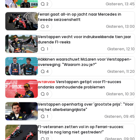
Gisteren, 13:45
2
Ferrari gaat all-in op jacht naar Mercedes in
tweede seizoenshelft
Gisteren, 13:00
0
Verstappen vecht voor indrukwekkende tien jaar
durende F1-reeks
Gisteren, 12:10
1
Häkkinen waarschuwt McLaren voor Verstappen-
overweging: "Waarom zou je?"
Gisteren, 11:20
4
Verstappen getipt voor F1-succes
INTERVIEW
ondanks aanhoudende problemen
Gisteren, 10:30
0
Verstappen openhartig over 'grootste prijs': "Voor
mij het allerbelangrijkste"
Gisteren, 09:45
1
F1-veteranen zetten vol in op Ferrari-succes:
"Strijd is nog lang niet gestreden!"
Gisteren, 09:00
12