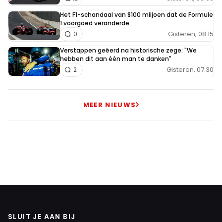
Het F1-schandaal van $100 miljoen dat de Formule
1 voorgoed veranderde
Gisteren, 08:15
0
Verstappen geëerd na historische zege: "We
hebben dit aan één man te danken"
Gisteren, 07:30
2
MEER NIEUWS
SLUIT JE AAN BIJ