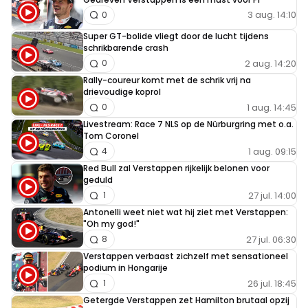
3 aug. 14:10
0
Super GT-bolide vliegt door de lucht tijdens
schrikbarende crash
2 aug. 14:20
0
Rally-coureur komt met de schrik vrij na
drievoudige koprol
1 aug. 14:45
0
Livestream: Race 7 NLS op de Nürburgring met o.a.
Tom Coronel
1 aug. 09:15
4
Red Bull zal Verstappen rijkelijk belonen voor
geduld
27 jul. 14:00
1
Antonelli weet niet wat hij ziet met Verstappen:
"Oh my god!"
27 jul. 06:30
8
Verstappen verbaast zichzelf met sensationeel
podium in Hongarije
26 jul. 18:45
1
Getergde Verstappen zet Hamilton brutaal opzij