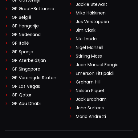
Jackie Stewart
GP Groot-Brittannië
Mika Häkkinen
GP België
Jos Verstappen
GP Hongarije
Jim Clark
GP Nederland
Niki Lauda
GP Italië
Nigel Mansell
GP Spanje
Stirling Moss
GP Azerbeidzjan
Juan Manuel Fangio
GP Singapore
Emerson Fittipaldi
GP Verenigde Staten
Graham Hill
GP Las Vegas
Nelson Piquet
GP Qatar
Jack Brabham
GP Abu Dhabi
John Surtees
Mario Andretti