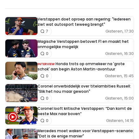
Verstappen doet oproep aan regering: "Iedereen
ziet wat autosport teweeg brengt"
Gisteren, 17:30
7
Magische Verstappen betovert F1 en maakt het
onmogelijke mogelijk
Gisteren, 16:30
0
Honda trots op ommekeer na 'grote
INTERVIEW
schok' aan begin Aston Martin-avontuur
Gisteren, 15:45
0
Coronel onverbiddelijk over titelambities Russell:
"Slik het nou maar gewoon"
Gisteren, 15:00
0
Coronel looft kritische Verstappen: “Dan komt de
beste Max naar boven”
Gisteren, 14:15
0
Mercedes moet waken voor Verstappen-scenario:
"Dat is de enige manier"