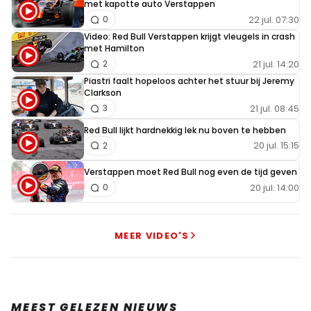
met kapotte auto Verstappen
22 jul. 07:30
0
Video: Red Bull Verstappen krijgt vleugels in crash
met Hamilton
21 jul. 14:20
2
Piastri faalt hopeloos achter het stuur bij Jeremy
Clarkson
21 jul. 08:45
3
Red Bull lijkt hardnekkig lek nu boven te hebben
20 jul. 15:15
2
Verstappen moet Red Bull nog even de tijd geven
20 jul. 14:00
0
MEER VIDEO'S
MEEST GELEZEN NIEUWS