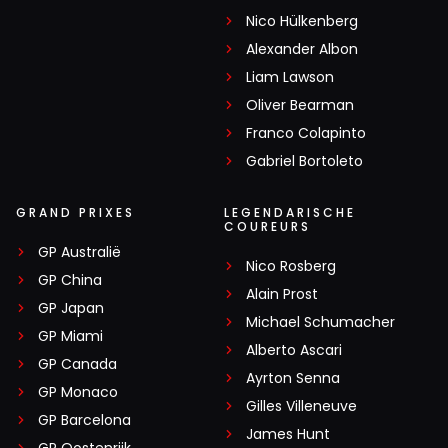
Nico Hülkenberg
Alexander Albon
Liam Lawson
Oliver Bearman
Franco Colapinto
Gabriel Bortoleto
GRAND PRIXES
LEGENDARISCHE
COUREURS
GP Australië
Nico Rosberg
GP China
Alain Prost
GP Japan
Michael Schumacher
GP Miami
Alberto Ascari
GP Canada
Ayrton Senna
GP Monaco
Gilles Villeneuve
GP Barcelona
James Hunt
GP Oostenrijk