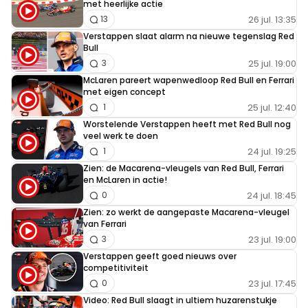
met heerlijke actie
26 jul. 13:35
13
Verstappen slaat alarm na nieuwe tegenslag Red
Bull
25 jul. 19:00
3
McLaren pareert wapenwedloop Red Bull en Ferrari
met eigen concept
25 jul. 12:40
1
Worstelende Verstappen heeft met Red Bull nog
veel werk te doen
24 jul. 19:25
1
Zien: de Macarena-vleugels van Red Bull, Ferrari
en McLaren in actie!
24 jul. 18:45
0
Zien: zo werkt de aangepaste Macarena-vleugel
van Ferrari
23 jul. 19:00
3
Verstappen geeft goed nieuws over
competitiviteit
23 jul. 17:45
0
Video: Red Bull slaagt in ultiem huzarenstukje