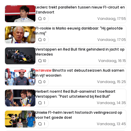
Leclerc trekt parallellen tussen nieuw F1-circuit en
Zandvoort
Vandaag, 17:55
0
F1-rookie is Marko eeuwig dankbaar: "Hij geloofde
in mij"
Vandaag, 17:05
0
Verstappen en Red Bull flink gehinderd in jacht op
Mercedes
Vandaag, 16:15
10
Binotto vat debuutseizoen Audi samen
INTERVIEW
in vijf woorden
Vandaag, 15:25
0
Herbert noemt Red Bull-aanwinst troefkaart
Verstappen: "Past uitstekend bij Red Bull"
Vandaag, 14:35
1
Unieke F1-helm levert historisch veilingrecord op
voor het goede doel
Vandaag, 13:45
1