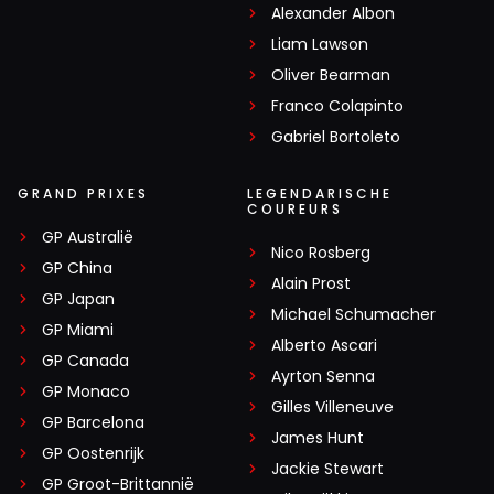
Alexander Albon
Liam Lawson
Oliver Bearman
Franco Colapinto
Gabriel Bortoleto
GRAND PRIXES
LEGENDARISCHE
COUREURS
GP Australië
Nico Rosberg
GP China
Alain Prost
GP Japan
Michael Schumacher
GP Miami
Alberto Ascari
GP Canada
Ayrton Senna
GP Monaco
Gilles Villeneuve
GP Barcelona
James Hunt
GP Oostenrijk
Jackie Stewart
GP Groot-Brittannië