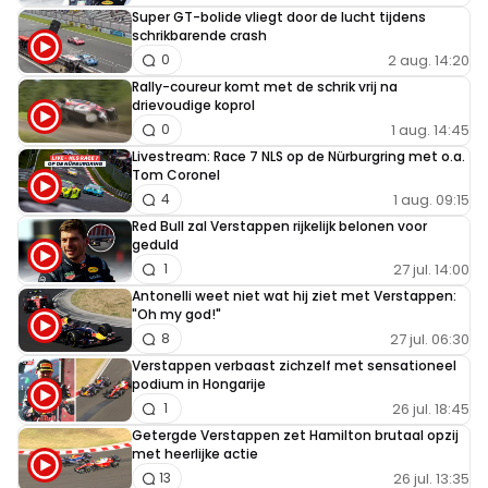
Super GT-bolide vliegt door de lucht tijdens
schrikbarende crash
2 aug. 14:20
0
Rally-coureur komt met de schrik vrij na
drievoudige koprol
1 aug. 14:45
0
Livestream: Race 7 NLS op de Nürburgring met o.a.
Tom Coronel
1 aug. 09:15
4
Red Bull zal Verstappen rijkelijk belonen voor
geduld
27 jul. 14:00
1
Antonelli weet niet wat hij ziet met Verstappen:
"Oh my god!"
27 jul. 06:30
8
Verstappen verbaast zichzelf met sensationeel
podium in Hongarije
26 jul. 18:45
1
Getergde Verstappen zet Hamilton brutaal opzij
met heerlijke actie
26 jul. 13:35
13