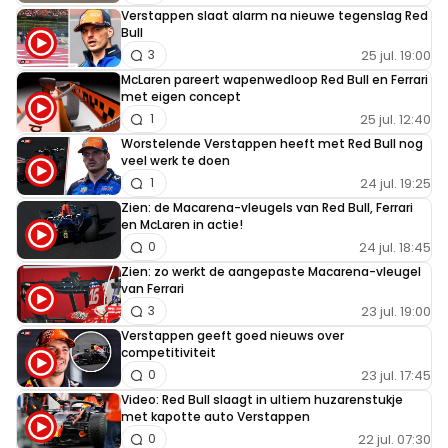
Verstappen slaat alarm na nieuwe tegenslag Red
Bull
25 jul. 19:00
3
McLaren pareert wapenwedloop Red Bull en Ferrari
met eigen concept
25 jul. 12:40
1
Worstelende Verstappen heeft met Red Bull nog
veel werk te doen
24 jul. 19:25
1
Zien: de Macarena-vleugels van Red Bull, Ferrari
en McLaren in actie!
24 jul. 18:45
0
Zien: zo werkt de aangepaste Macarena-vleugel
van Ferrari
23 jul. 19:00
3
Verstappen geeft goed nieuws over
competitiviteit
23 jul. 17:45
0
Video: Red Bull slaagt in ultiem huzarenstukje
met kapotte auto Verstappen
22 jul. 07:30
0