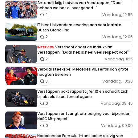
Antonelli krijgt advies van Verstappen: "Daar
hebben we het al over gehad..."
Vandaag, 12:55
1
F1 biedt bijzondere ervaring aan voor laatste
Dutch Grand Prix
Vandaag, 12:05
2
Verschoor onder de indruk van
INTERVIEW
Verstappen: "Daar heb ik heel veel respect voor"
Vandaag, 11:15
2
Verbaal steekspel Mercedes vs. Ferrari kan grote
hoogten bereiken
Vandaag, 10:30
3
Verstappen pakt rapportcijfer 10 en schaart zich
bij absolute buitencategorie
Vandaag, 09:45
0
Verstappen ontvangt uitnodiging voor bijzonder
NASCAR-project
Vandaag, 09:00
0
Nederlandse Formule 1-fans balen stevig van