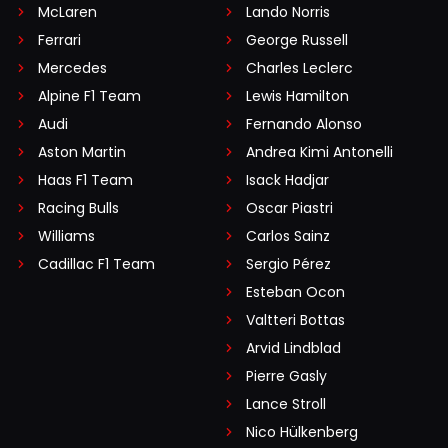
McLaren
Lando Norris
Ferrari
George Russell
Mercedes
Charles Leclerc
Alpine F1 Team
Lewis Hamilton
Audi
Fernando Alonso
Aston Martin
Andrea Kimi Antonelli
Haas F1 Team
Isack Hadjar
Racing Bulls
Oscar Piastri
Williams
Carlos Sainz
Cadillac F1 Team
Sergio Pérez
Esteban Ocon
Valtteri Bottas
Arvid Lindblad
Pierre Gasly
Lance Stroll
Nico Hülkenberg