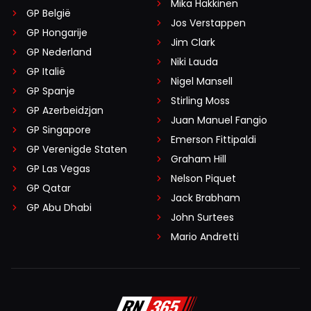
Mika Häkkinen
GP België
Jos Verstappen
GP Hongarije
Jim Clark
GP Nederland
Niki Lauda
GP Italië
Nigel Mansell
GP Spanje
Stirling Moss
GP Azerbeidzjan
Juan Manuel Fangio
GP Singapore
Emerson Fittipaldi
GP Verenigde Staten
Graham Hill
GP Las Vegas
Nelson Piquet
GP Qatar
Jack Brabham
GP Abu Dhabi
John Surtees
Mario Andretti