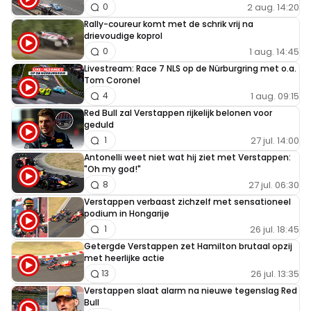
2 aug. 14:20
0
Rally-coureur komt met de schrik vrij na
drievoudige koprol
1 aug. 14:45
0
Livestream: Race 7 NLS op de Nürburgring met o.a.
Tom Coronel
1 aug. 09:15
4
Red Bull zal Verstappen rijkelijk belonen voor
geduld
27 jul. 14:00
1
Antonelli weet niet wat hij ziet met Verstappen:
"Oh my god!"
27 jul. 06:30
8
Verstappen verbaast zichzelf met sensationeel
podium in Hongarije
26 jul. 18:45
1
Getergde Verstappen zet Hamilton brutaal opzij
met heerlijke actie
26 jul. 13:35
13
Verstappen slaat alarm na nieuwe tegenslag Red
Bull