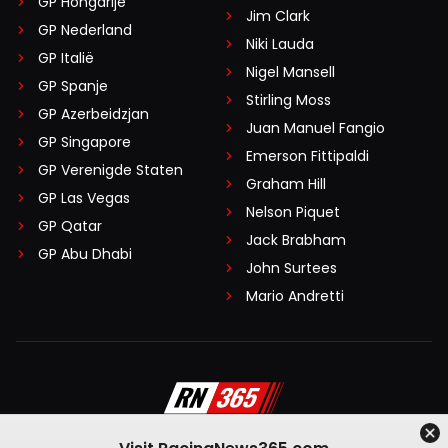
GP Hongarije
Jim Clark
GP Nederland
Niki Lauda
GP Italië
Nigel Mansell
GP Spanje
Stirling Moss
GP Azerbeidzjan
Juan Manuel Fangio
GP Singapore
Emerson Fittipaldi
GP Verenigde Staten
Graham Hill
GP Las Vegas
Nelson Piquet
GP Qatar
Jack Brabham
GP Abu Dhabi
John Surtees
Mario Andretti