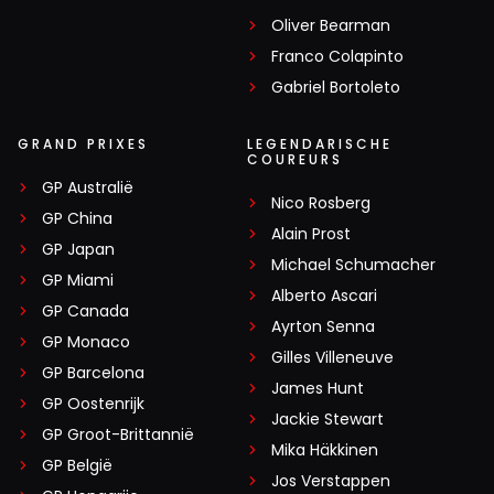
Oliver Bearman
Franco Colapinto
Gabriel Bortoleto
GRAND PRIXES
LEGENDARISCHE
COUREURS
GP Australië
Nico Rosberg
GP China
Alain Prost
GP Japan
Michael Schumacher
GP Miami
Alberto Ascari
GP Canada
Ayrton Senna
GP Monaco
Gilles Villeneuve
GP Barcelona
James Hunt
GP Oostenrijk
Jackie Stewart
GP Groot-Brittannië
Mika Häkkinen
GP België
Jos Verstappen