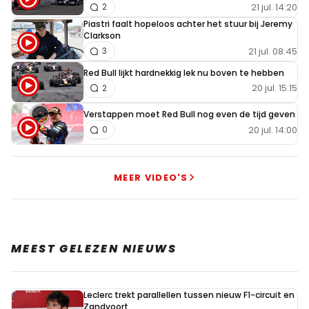
21 jul. 14:20
2
Piastri faalt hopeloos achter het stuur bij Jeremy
Clarkson
21 jul. 08:45
3
Red Bull lijkt hardnekkig lek nu boven te hebben
20 jul. 15:15
2
Verstappen moet Red Bull nog even de tijd geven
20 jul. 14:00
0
MEER VIDEO'S
MEEST GELEZEN NIEUWS
Leclerc trekt parallellen tussen nieuw F1-circuit en
Zandvoort