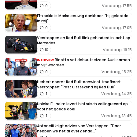
Vandaag, 17:55
0
F1-rookie is Marko eeuwig dankbaar: "Hij geloofde
in mij"
Vandaag, 17:05
0
Verstappen en Red Bull flink gehinderd in jacht op
Mercedes
Vandaag, 16:15
10
Binotto vat debuutseizoen Audi samen
INTERVIEW
in vijf woorden
Vandaag, 15:25
0
Herbert noemt Red Bull-aanwinst troefkaart
Verstappen: "Past uitstekend bij Red Bull"
Vandaag, 14:35
1
Unieke F1-helm levert historisch veilingrecord op
voor het goede doel
Vandaag, 13:45
1
Antonelli krijgt advies van Verstappen: "Daar
hebben we het al over gehad..."