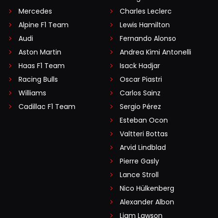
Mercedes
Charles Leclerc
Alpine F1 Team
Lewis Hamilton
Audi
Fernando Alonso
Aston Martin
Andrea Kimi Antonelli
Haas F1 Team
Isack Hadjar
Racing Bulls
Oscar Piastri
Williams
Carlos Sainz
Cadillac F1 Team
Sergio Pérez
Esteban Ocon
Valtteri Bottas
Arvid Lindblad
Pierre Gasly
Lance Stroll
Nico Hülkenberg
Alexander Albon
Liam Lawson