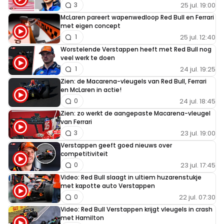
25 jul. 19:00
3
McLaren pareert wapenwedloop Red Bull en Ferrari
met eigen concept
25 jul. 12:40
1
Worstelende Verstappen heeft met Red Bull nog
veel werk te doen
24 jul. 19:25
1
Zien: de Macarena-vleugels van Red Bull, Ferrari
en McLaren in actie!
24 jul. 18:45
0
Zien: zo werkt de aangepaste Macarena-vleugel
van Ferrari
23 jul. 19:00
3
Verstappen geeft goed nieuws over
competitiviteit
23 jul. 17:45
0
Video: Red Bull slaagt in ultiem huzarenstukje
met kapotte auto Verstappen
22 jul. 07:30
0
Video: Red Bull Verstappen krijgt vleugels in crash
met Hamilton