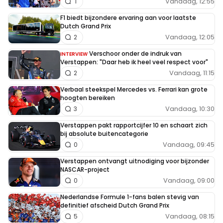
Vandaag, 12:55
1
F1 biedt bijzondere ervaring aan voor laatste
Dutch Grand Prix
Vandaag, 12:05
2
Verschoor onder de indruk van
INTERVIEW
Verstappen: "Daar heb ik heel veel respect voor"
Vandaag, 11:15
2
Verbaal steekspel Mercedes vs. Ferrari kan grote
hoogten bereiken
Vandaag, 10:30
3
Verstappen pakt rapportcijfer 10 en schaart zich
bij absolute buitencategorie
Vandaag, 09:45
0
Verstappen ontvangt uitnodiging voor bijzonder
NASCAR-project
Vandaag, 09:00
0
Nederlandse Formule 1-fans balen stevig van
definitief afscheid Dutch Grand Prix
Vandaag, 08:15
5