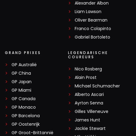
Alexander Albon
Liam Lawson
Oliver Bearman
Franco Colapinto
Gabriel Bortoleto
GRAND PRIXES
LEGENDARISCHE
COUREURS
GP Australië
Nico Rosberg
GP China
Alain Prost
GP Japan
Michael Schumacher
GP Miami
Alberto Ascari
GP Canada
Ayrton Senna
GP Monaco
Gilles Villeneuve
GP Barcelona
James Hunt
GP Oostenrijk
Jackie Stewart
GP Groot-Brittannië