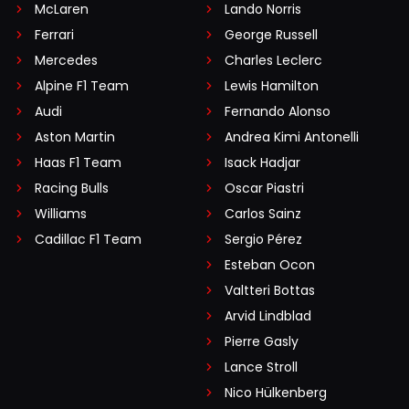
McLaren
Lando Norris
Ferrari
George Russell
Mercedes
Charles Leclerc
Alpine F1 Team
Lewis Hamilton
Audi
Fernando Alonso
Aston Martin
Andrea Kimi Antonelli
Haas F1 Team
Isack Hadjar
Racing Bulls
Oscar Piastri
Williams
Carlos Sainz
Cadillac F1 Team
Sergio Pérez
Esteban Ocon
Valtteri Bottas
Arvid Lindblad
Pierre Gasly
Lance Stroll
Nico Hülkenberg