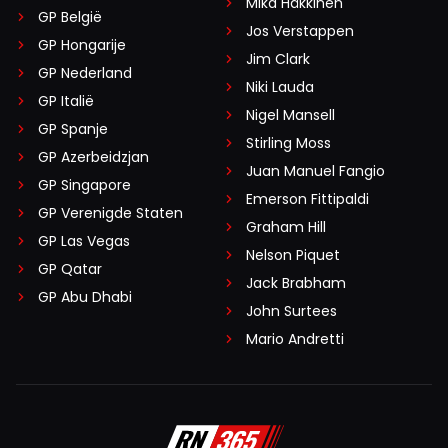
Mika Häkkinen
GP België
Jos Verstappen
GP Hongarije
Jim Clark
GP Nederland
Niki Lauda
GP Italië
Nigel Mansell
GP Spanje
Stirling Moss
GP Azerbeidzjan
Juan Manuel Fangio
GP Singapore
Emerson Fittipaldi
GP Verenigde Staten
Graham Hill
GP Las Vegas
Nelson Piquet
GP Qatar
Jack Brabham
GP Abu Dhabi
John Surtees
Mario Andretti