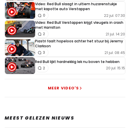
Video: Red Bull slaagt in ultiem huzarenstukje
met kapotte auto Verstappen
22 jul. 07:30
0
Video: Red Bull Verstappen krijgt vleugels in crash
met Hamilton
21 jul. 14:20
2
Piastri faalt hopeloos achter het stuur bij Jeremy
Clarkson
21 jul. 08:45
3
Red Bull lijkt hardnekkig lek nu boven te hebben
20 jul. 15:15
2
MEER VIDEO'S
MEEST GELEZEN NIEUWS