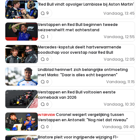
'Red Bull vindt opvolger Lambiase bij Aston Martin'
Vandaag, 13:45
9
Verstappen en Red Bull beginnen tweede
seizoenshelft met achterstand
Vandaag, 12:55
1
Mercedes-kopstuk deelt hartverwarmende
boodschap voor overstap naar Red Bull
Vandaag, 12:05
0
Lindblad herinnert zich belangrijke ontmoeting
met Marko: "Daar is alles echt begonnen"
Vandaag, 11:15
0
Verstappen en Red Bull voltooien eerste
comeback van 2026
Vandaag, 10:30
0
Coronel weigert vergelijking tussen
INTERVIEW
Verstappen en Antonelli: "Nog niet dat niveau"
Vandaag, 09:45
0
Briatore pleit voor ingrijpende wijziging F1-