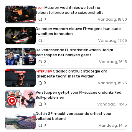
McLaren wacht nieuwe test na
TECH
teleurstellende eerste seizoenshelft
Vandaag, 18:00
0
De reden waarom nieuwe F1-wagens hun oude
kwaaltjes behouden
Vandaag, 17:05
1
De verrassende F1-statistiek waarin Hadjar
Verstappen het nakijken geeft
Vandaag, 16:15
0
Cadillac onthult strategie om
INTERVIEW
'allerbeste team' in F1 te worden
Vandaag, 15:25
0
Verstappen getipt voor F1-succes ondanks Red
Bull-problemen
Vandaag, 14:45
0
Dutch GP maakt verrassende artiest voor
volkslied bekend
Vandaag, 14:15
8