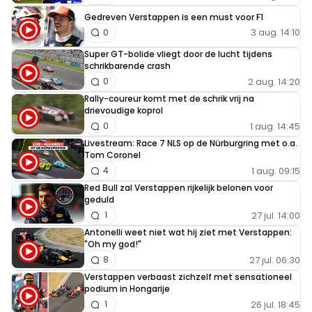
Gedreven Verstappen is een must voor F1
3 aug. 14:10
0
Super GT-bolide vliegt door de lucht tijdens
schrikbarende crash
2 aug. 14:20
0
Rally-coureur komt met de schrik vrij na
drievoudige koprol
1 aug. 14:45
0
Livestream: Race 7 NLS op de Nürburgring met o.a.
Tom Coronel
1 aug. 09:15
4
Red Bull zal Verstappen rijkelijk belonen voor
geduld
27 jul. 14:00
1
Antonelli weet niet wat hij ziet met Verstappen:
"Oh my god!"
27 jul. 06:30
8
Verstappen verbaast zichzelf met sensationeel
podium in Hongarije
26 jul. 18:45
1