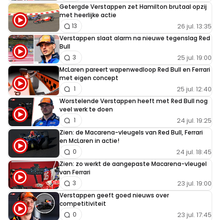
Getergde Verstappen zet Hamilton brutaal opzij
met heerlijke actie
26 jul. 13:35
13
Verstappen slaat alarm na nieuwe tegenslag Red
Bull
25 jul. 19:00
3
McLaren pareert wapenwedloop Red Bull en Ferrari
met eigen concept
25 jul. 12:40
1
Worstelende Verstappen heeft met Red Bull nog
veel werk te doen
24 jul. 19:25
1
Zien: de Macarena-vleugels van Red Bull, Ferrari
en McLaren in actie!
24 jul. 18:45
0
Zien: zo werkt de aangepaste Macarena-vleugel
van Ferrari
23 jul. 19:00
3
Verstappen geeft goed nieuws over
competitiviteit
23 jul. 17:45
0