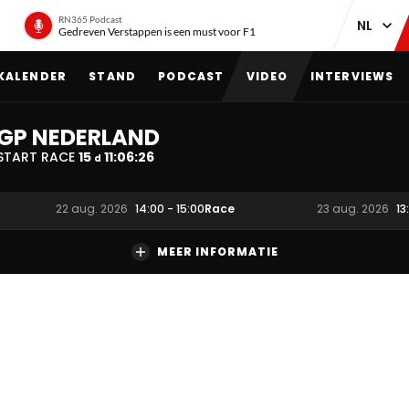
RN365 Podcast
Gedreven Verstappen is een must voor F1
KALENDER
STAND
PODCAST
VIDEO
INTERVIEWS
GP NEDERLAND
START RACE
15
11
:
06
:
25
d
Race
22 aug. 2026
14:00
-
15:00
23 aug. 2026
13
MEER INFORMATIE