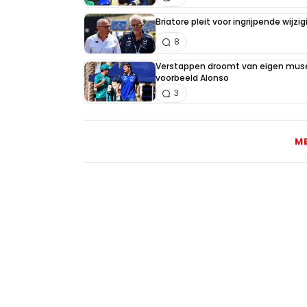
Briatore pleit voor ingrijpende wijz
8
Verstappen droomt van eigen muse
voorbeeld Alonso
3
M