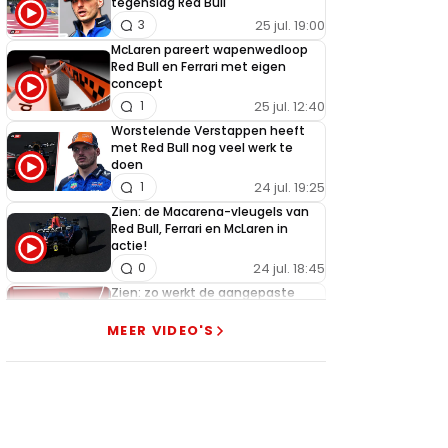
tegenslag Red Bull
25 jul. 19:00
3
McLaren pareert wapenwedloop
Red Bull en Ferrari met eigen
concept
25 jul. 12:40
1
Worstelende Verstappen heeft
met Red Bull nog veel werk te
doen
24 jul. 19:25
1
Zien: de Macarena-vleugels van
Red Bull, Ferrari en McLaren in
actie!
24 jul. 18:45
0
Zien: zo werkt de aangepaste
Macarena-vleugel van Ferrari
MEER VIDEO'S
23 jul. 19:00
3
Verstappen geeft goed nieuws
over competitiviteit
23 jul. 17:45
0
Video: Red Bull slaagt in ultiem
huzarenstukje met kapotte auto