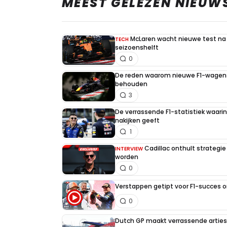
MEEST GELEZEN NIEUW
McLaren wacht nieuwe test na 
TECH
seizoenshelft
0
De reden waarom nieuwe F1-wagens
behouden
3
De verrassende F1-statistiek waari
nakijken geeft
1
Cadillac onthult strategie
INTERVIEW
worden
0
Verstappen getipt voor F1-succes 
0
Dutch GP maakt verrassende artiest