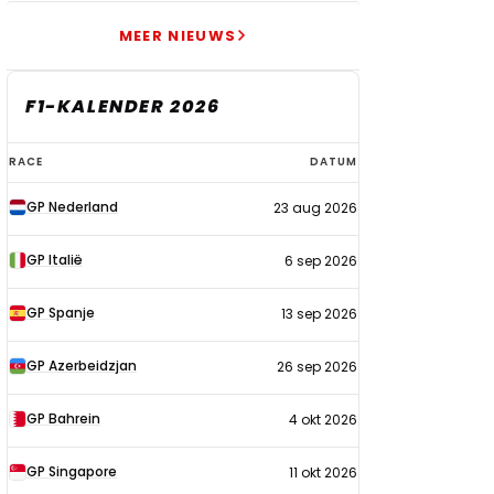
MEER NIEUWS
F1-KALENDER 2026
F1-
RACE
DATUM
kalender
GP Nederland
23 aug 2026
2026
GP Italië
6 sep 2026
GP Spanje
13 sep 2026
GP Azerbeidzjan
26 sep 2026
GP Bahrein
4 okt 2026
GP Singapore
11 okt 2026