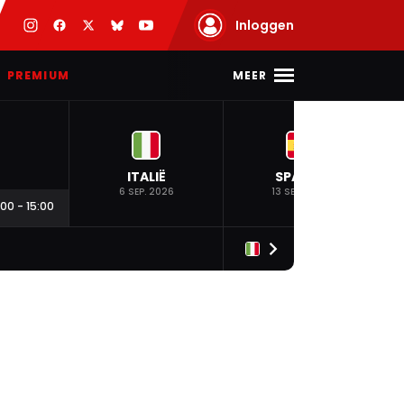
Inloggen
MEER
PREMIUM
ITALIË
SPANJE
6 SEP. 2026
13 SEP. 2026
:00
-
15:00