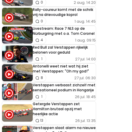
2 aug. 14:20
0
Rally-coureur komt met de schrik
vrij na drievoudige koprol
1 aug. 14:45
0
Livestream: Race 7 NLS op de
Nürburgring met o.a. Tom Coronel
1 aug. 09:15
4
Red Bull zal Verstappen rijkelijk
belonen voor geduld
27 jul. 14:00
1
Antonelli weet niet wat hij ziet
met Verstappen: "Oh my god!"
27 jul. 06:30
8
Verstappen verbaast zichzelf met
sensationeel podium in Hongarije
26 jul. 18:45
1
Getergde Verstappen zet
Hamilton brutaal opzij met
heerlijke actie
26 jul. 13:35
13
Verstappen slaat alarm na nieuwe