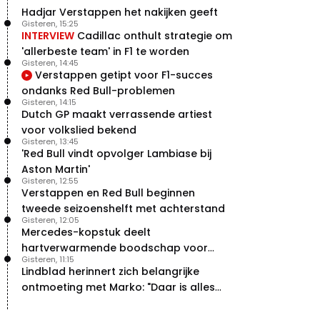
Hadjar Verstappen het nakijken geeft
Gisteren, 15:25
INTERVIEW
Cadillac onthult strategie om
'allerbeste team' in F1 te worden
Gisteren, 14:45
Verstappen getipt voor F1-succes
ondanks Red Bull-problemen
Gisteren, 14:15
Dutch GP maakt verrassende artiest
voor volkslied bekend
Gisteren, 13:45
'Red Bull vindt opvolger Lambiase bij
Aston Martin'
Gisteren, 12:55
Verstappen en Red Bull beginnen
tweede seizoenshelft met achterstand
Gisteren, 12:05
Mercedes-kopstuk deelt
hartverwarmende boodschap voor
Gisteren, 11:15
overstap naar Red Bull
Lindblad herinnert zich belangrijke
ontmoeting met Marko: "Daar is alles
echt begonnen"