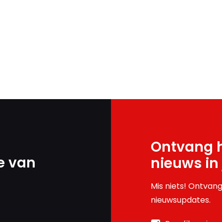
Ontvang h
e van
nieuws in
Mis niets! Ontvang
nieuwsupdates.