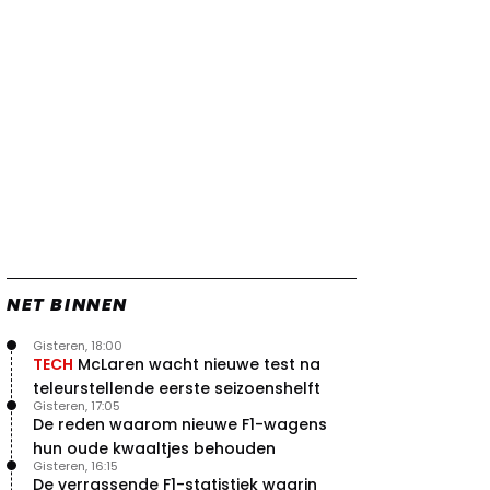
Verstappen
22 jul. 07:30
0
Video: Red Bull Verstappen krijgt
vleugels in crash met Hamilton
21 jul. 14:20
2
Piastri faalt hopeloos achter het
stuur bij Jeremy Clarkson
21 jul. 08:45
3
Red Bull lijkt hardnekkig lek nu
boven te hebben
20 jul. 15:15
2
NET BINNEN
Gisteren, 18:00
TECH
McLaren wacht nieuwe test na
teleurstellende eerste seizoenshelft
Gisteren, 17:05
De reden waarom nieuwe F1-wagens
hun oude kwaaltjes behouden
Gisteren, 16:15
De verrassende F1-statistiek waarin