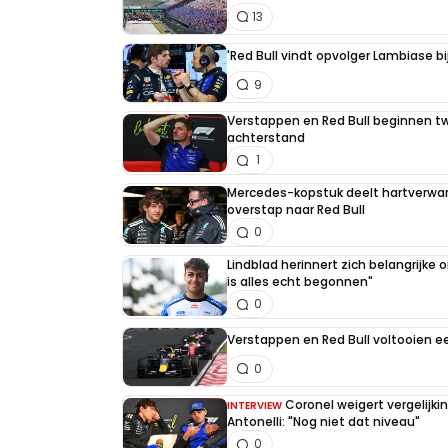
13
'Red Bull vindt opvolger Lambiase bi
9
Verstappen en Red Bull beginnen t
achterstand
1
Mercedes-kopstuk deelt hartverw
overstap naar Red Bull
0
Lindblad herinnert zich belangrijke
is alles echt begonnen"
0
Verstappen en Red Bull voltooien 
0
Coronel weigert vergelijk
INTERVIEW
Antonelli: "Nog niet dat niveau"
0