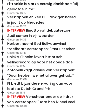
F1-rookie is Marko eeuwig dankbaar: "Hij
geloofde in mij"
Gisteren, 16:15
Verstappen en Red Bull flink gehinderd
in jacht op Mercedes
Gisteren, 15:25
INTERVIEW
Binotto vat debuutseizoen
Audi samen in vijf woorden
Gisteren, 14:35
Herbert noemt Red Bull-aanwinst
troefkaart Verstappen: "Past uitstekend
Gisteren, 13:45
bij Red Bull"
Unieke F1-helm levert historisch
veilingrecord op voor het goede doel
Gisteren, 12:55
Antonelli krijgt advies van Verstappen:
"Daar hebben we het al over gehad..."
Gisteren, 12:05
F1 biedt bijzondere ervaring aan voor
laatste Dutch Grand Prix
Gisteren, 11:15
INTERVIEW
Verschoor onder de indruk
van Verstappen: "Daar heb ik heel veel
Gisteren, 10:30
respect voor"