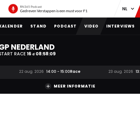
RN365 Podcast
Gedreven Verstappen is een must voor F1
KALENDER
STAND
PODCAST
VIDEO
INTERVIEWS
GP NEDERLAND
START RACE
16
08
:
58
:
08
d
Race
22 aug. 2026
14:00
-
15:00
23 aug. 2026
13
MEER INFORMATIE