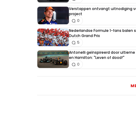
Verstappen ontvangt uitnodiging v
project
0
Nederlandse Formule 1-fans balen st
Dutch Grand Prix
5
Antonelli geïnspireerd door ultiem
en Hamilton: "Leven of dood!"
0
M