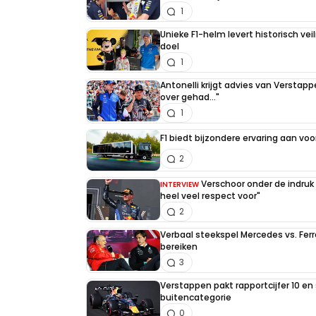
1
Unieke F1-helm levert historisch ve
doel
1
Antonelli krijgt advies van Verstap
over gehad..."
1
F1 biedt bijzondere ervaring aan voo
2
Verschoor onder de indruk
INTERVIEW
heel veel respect voor"
2
Verbaal steekspel Mercedes vs. Ferr
bereiken
3
Verstappen pakt rapportcijfer 10 en 
buitencategorie
0