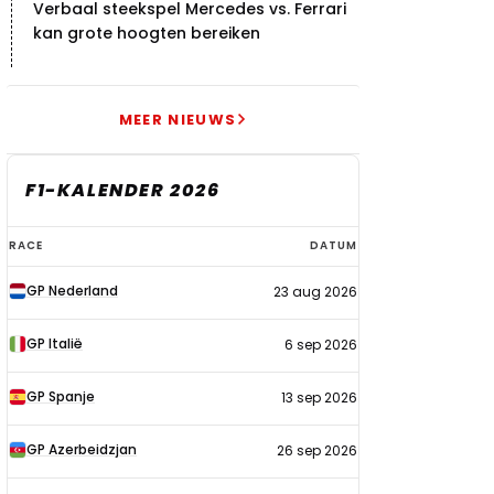
Verbaal steekspel Mercedes vs. Ferrari
kan grote hoogten bereiken
MEER NIEUWS
F1-KALENDER 2026
F1-
RACE
DATUM
kalender
GP Nederland
23 aug 2026
2026
GP Italië
6 sep 2026
GP Spanje
13 sep 2026
GP Azerbeidzjan
26 sep 2026