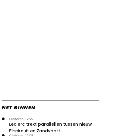
vleugels in crash met Hamilton
21 jul. 14:20
2
Piastri faalt hopeloos achter het
stuur bij Jeremy Clarkson
21 jul. 08:45
3
Red Bull lijkt hardnekkig lek nu
boven te hebben
20 jul. 15:15
2
Verstappen moet Red Bull nog
even de tijd geven
20 jul. 14:00
0
NET BINNEN
Gisteren, 17:55
Leclerc trekt parallellen tussen nieuw
F1-circuit en Zandvoort
Gisteren, 17:05