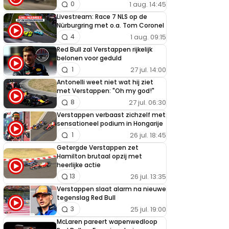
1 aug. 14:45
0
Livestream: Race 7 NLS op de
Nürburgring met o.a. Tom Coronel
1 aug. 09:15
4
Red Bull zal Verstappen rijkelijk
belonen voor geduld
27 jul. 14:00
1
Antonelli weet niet wat hij ziet
met Verstappen: "Oh my god!"
27 jul. 06:30
8
Verstappen verbaast zichzelf met
sensationeel podium in Hongarije
26 jul. 18:45
1
Getergde Verstappen zet
Hamilton brutaal opzij met
heerlijke actie
26 jul. 13:35
13
Verstappen slaat alarm na nieuwe
tegenslag Red Bull
25 jul. 19:00
3
McLaren pareert wapenwedloop