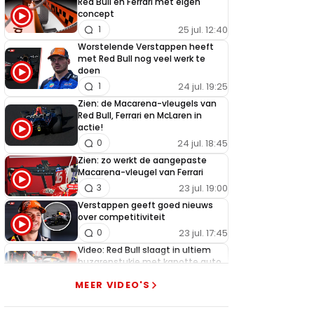
Red Bull en Ferrari met eigen
concept
25 jul. 12:40
1
Worstelende Verstappen heeft
met Red Bull nog veel werk te
doen
24 jul. 19:25
1
Zien: de Macarena-vleugels van
Red Bull, Ferrari en McLaren in
actie!
24 jul. 18:45
0
Zien: zo werkt de aangepaste
Macarena-vleugel van Ferrari
23 jul. 19:00
3
Verstappen geeft goed nieuws
over competitiviteit
23 jul. 17:45
0
Video: Red Bull slaagt in ultiem
huzarenstukje met kapotte auto
Verstappen
MEER VIDEO'S
22 jul. 07:30
0
Video: Red Bull Verstappen krijgt