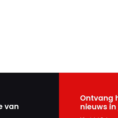
Ontvang h
e van
nieuws in