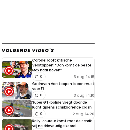
VOLGENDE VIDEO'S
Coronel looft kritische
Verstappen: “Dan komt de beste
Max naar boven”
5 aug. 14:15
0
Gedreven Verstappen is een must
voor F1
3 aug. 14:10
0
Super GT-bolide vliegt door de
lucht tijdens schrikbarende crash
2 aug. 14:20
0
Rally-coureur komt met de schrik
vrij na drievoudige koprol