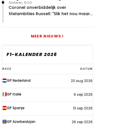
Gisteren, 15:00
Martin-avontuur
Coronel onverbiddelijk over
titelambities Russell: "Slik het nou maar
gewoon"
MEER NIEUWS
F1-KALENDER 2026
F1-
RACE
DATUM
kalender
GP Nederland
23 aug 2026
2026
GP Italië
6 sep 2026
GP Spanje
13 sep 2026
GP Azerbeidzjan
26 sep 2026