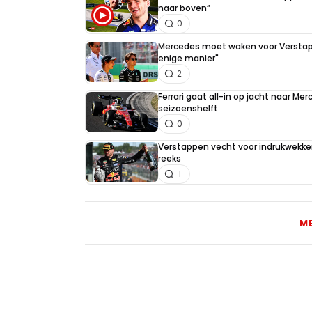
naar boven”
0
Mercedes moet waken voor Verstapp
enige manier"
2
Ferrari gaat all-in op jacht naar Me
seizoenshelft
0
Verstappen vecht voor indrukwekken
reeks
1
M