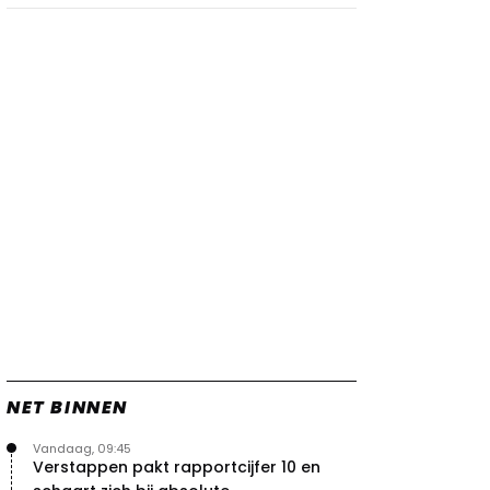
vleugels in crash met Hamilton
21 jul. 14:20
2
Piastri faalt hopeloos achter het
stuur bij Jeremy Clarkson
21 jul. 08:45
3
Red Bull lijkt hardnekkig lek nu
boven te hebben
20 jul. 15:15
2
Verstappen moet Red Bull nog
even de tijd geven
20 jul. 14:00
0
NET BINNEN
Vandaag, 09:45
Verstappen pakt rapportcijfer 10 en