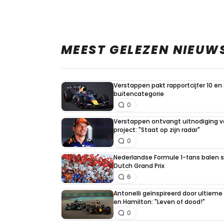
MEEST GELEZEN NIEUW
Verstappen pakt rapportcijfer 10 en 
buitencategorie
0
Verstappen ontvangt uitnodiging v
project: "Staat op zijn radar"
0
Nederlandse Formule 1-fans balen st
Dutch Grand Prix
6
Antonelli geïnspireerd door ultiem
en Hamilton: "Leven of dood!"
0