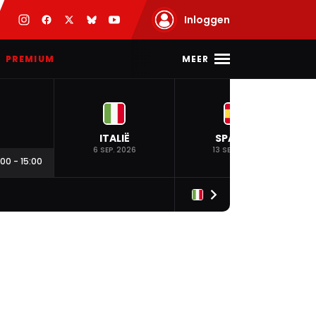
Inloggen
MEER
PREMIUM
ITALIË
SPANJE
6 SEP. 2026
13 SEP. 2026
:00
-
15:00