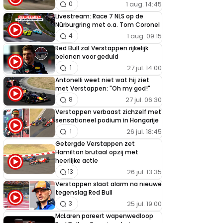
1 aug. 14:45
0
Livestream: Race 7 NLS op de
Nürburgring met o.a. Tom Coronel
1 aug. 09:15
4
Red Bull zal Verstappen rijkelijk
belonen voor geduld
27 jul. 14:00
1
Antonelli weet niet wat hij ziet
met Verstappen: "Oh my god!"
27 jul. 06:30
8
Verstappen verbaast zichzelf met
sensationeel podium in Hongarije
26 jul. 18:45
1
Getergde Verstappen zet
Hamilton brutaal opzij met
heerlijke actie
26 jul. 13:35
13
Verstappen slaat alarm na nieuwe
tegenslag Red Bull
25 jul. 19:00
3
McLaren pareert wapenwedloop