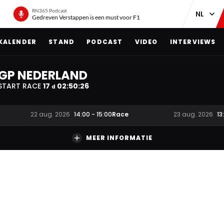
RN365 Podcast
Gedreven Verstappen is een must voor F1
KALENDER
STAND
PODCAST
VIDEO
INTERVIEWS
GP NEDERLAND
START RACE
17
02
:
50
:
25
d
Race
22 aug. 2026
14:00
-
15:00
23 aug. 2026
13
MEER INFORMATIE