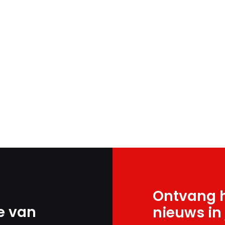
Ontvang h
e van
nieuws in