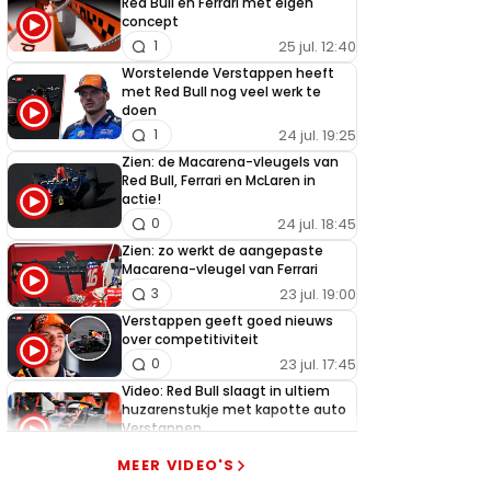
Red Bull en Ferrari met eigen
concept
25 jul. 12:40
1
Worstelende Verstappen heeft
met Red Bull nog veel werk te
doen
24 jul. 19:25
1
Zien: de Macarena-vleugels van
Red Bull, Ferrari en McLaren in
actie!
24 jul. 18:45
0
Zien: zo werkt de aangepaste
Macarena-vleugel van Ferrari
23 jul. 19:00
3
Verstappen geeft goed nieuws
over competitiviteit
23 jul. 17:45
0
Video: Red Bull slaagt in ultiem
huzarenstukje met kapotte auto
Verstappen
22 jul. 07:30
0
MEER VIDEO'S
Video: Red Bull Verstappen krijgt