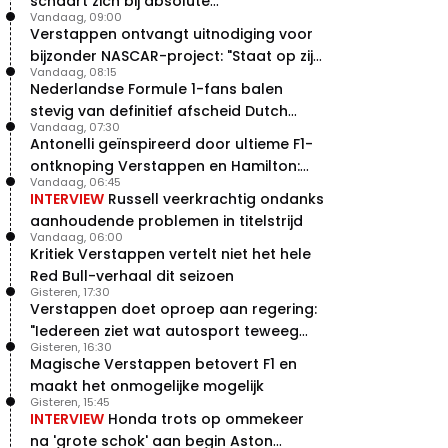
schaart zich bij absolute
Vandaag, 09:00
buitencategorie
Verstappen ontvangt uitnodiging voor
bijzonder NASCAR-project: "Staat op zijn
Vandaag, 08:15
radar"
Nederlandse Formule 1-fans balen
stevig van definitief afscheid Dutch
Vandaag, 07:30
Grand Prix
Antonelli geïnspireerd door ultieme F1-
ontknoping Verstappen en Hamilton:
Vandaag, 06:45
"Leven of dood!"
INTERVIEW
Russell veerkrachtig ondanks
aanhoudende problemen in titelstrijd
Vandaag, 06:00
Kritiek Verstappen vertelt niet het hele
Red Bull-verhaal dit seizoen
Gisteren, 17:30
Verstappen doet oproep aan regering:
"Iedereen ziet wat autosport teweeg
Gisteren, 16:30
brengt"
Magische Verstappen betovert F1 en
maakt het onmogelijke mogelijk
Gisteren, 15:45
INTERVIEW
Honda trots op ommekeer
na 'grote schok' aan begin Aston