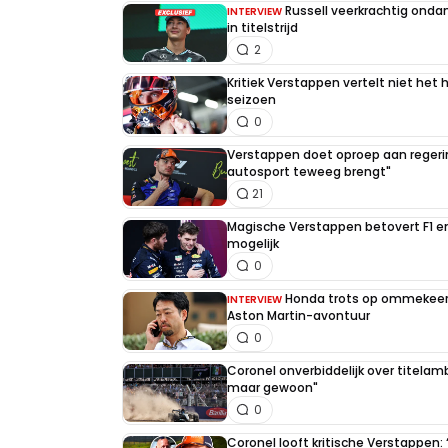
Russell veerkrachtig on
INTERVIEW
in titelstrijd
2
Kritiek Verstappen vertelt niet het 
seizoen
0
Verstappen doet oproep aan regerin
autosport teweeg brengt"
21
Magische Verstappen betovert F1 e
mogelijk
0
Honda trots op ommekeer 
INTERVIEW
Aston Martin-avontuur
0
Coronel onverbiddelijk over titelambi
maar gewoon"
0
Coronel looft kritische Verstappen