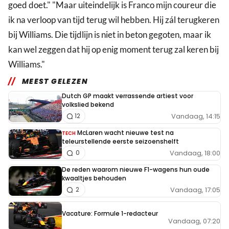
goed doet." "Maar uiteindelijk is Franco mijn coureur die
ik na verloop van tijd terug wil hebben. Hij zál terugkeren
bij Williams. Die tijdlijn is niet in beton gegoten, maar ik
kan wel zeggen dat hij op enig moment terug zal keren bij
Williams."
MEEST GELEZEN
Dutch GP maakt verrassende artiest voor
volkslied bekend
Vandaag, 14:15
12
McLaren wacht nieuwe test na
TECH
teleurstellende eerste seizoenshelft
Vandaag, 18:00
0
De reden waarom nieuwe F1-wagens hun oude
kwaaltjes behouden
Vandaag, 17:05
2
Vacature: Formule 1-redacteur
Vandaag, 07:20