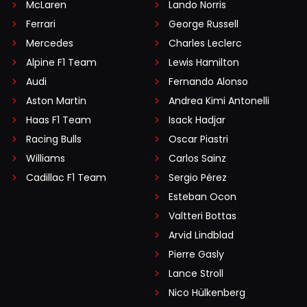
McLaren
Lando Norris
Ferrari
George Russell
Mercedes
Charles Leclerc
Alpine F1 Team
Lewis Hamilton
Audi
Fernando Alonso
Aston Martin
Andrea Kimi Antonelli
Haas F1 Team
Isack Hadjar
Racing Bulls
Oscar Piastri
Williams
Carlos Sainz
Cadillac F1 Team
Sergio Pérez
Esteban Ocon
Valtteri Bottas
Arvid Lindblad
Pierre Gasly
Lance Stroll
Nico Hülkenberg