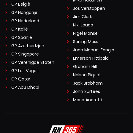
Mika Häkkinen
GP België
Jos Verstappen
GP Hongarije
Jim Clark
GP Nederland
Niki Lauda
GP Italië
Nigel Mansell
GP Spanje
Stirling Moss
GP Azerbeidzjan
Juan Manuel Fangio
GP Singapore
Emerson Fittipaldi
GP Verenigde Staten
Graham Hill
GP Las Vegas
Nelson Piquet
GP Qatar
Jack Brabham
GP Abu Dhabi
John Surtees
Mario Andretti