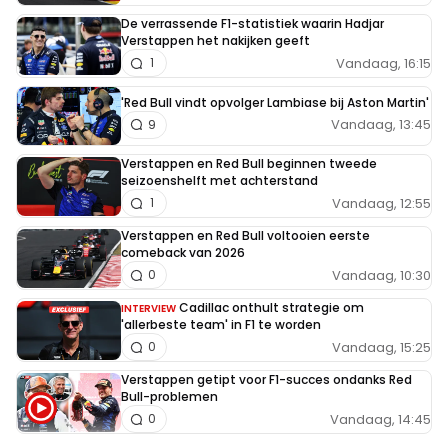
De verrassende F1-statistiek waarin Hadjar
Verstappen het nakijken geeft
Vandaag, 16:15
1
'Red Bull vindt opvolger Lambiase bij Aston Martin'
Vandaag, 13:45
9
Verstappen en Red Bull beginnen tweede
seizoenshelft met achterstand
Vandaag, 12:55
1
Verstappen en Red Bull voltooien eerste
comeback van 2026
Vandaag, 10:30
0
Cadillac onthult strategie om
INTERVIEW
'allerbeste team' in F1 te worden
Vandaag, 15:25
0
Verstappen getipt voor F1-succes ondanks Red
Bull-problemen
Vandaag, 14:45
0