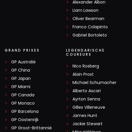
Alexander Albon
Liam Lawson
Oliver Bearman
Franco Colapinto
Gabriel Bortoleto
GRAND PRIXES
LEGENDARISCHE
COUREURS
GP Australië
Nico Rosberg
GP China
Alain Prost
GP Japan
Michael Schumacher
GP Miami
Alberto Ascari
GP Canada
Ayrton Senna
GP Monaco
Gilles Villeneuve
GP Barcelona
James Hunt
GP Oostenrijk
Jackie Stewart
GP Groot-Brittannië