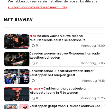
We hebben ook een versie met alleen de race en kwalificatie.
klik hier voor deze versie en meer uitleg
.
NET BINNEN
McLaren wacht nieuwe test na
TECH
teleurstellende eerste seizoenshelft
Vandaag, 18:00
0
De reden waarom nieuwe F1-wagens hun oude
kwaaltjes behouden
Vandaag, 17:05
2
De verrassende F1-statistiek waarin Hadjar
Verstappen het nakijken geeft
Vandaag, 16:15
1
Cadillac onthult strategie om
INTERVIEW
'allerbeste team' in F1 te worden
Vandaag, 15:25
0
Verstappen getipt voor F1-succes ondanks Red