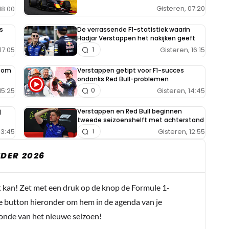
Gisteren, 07:20
18:00
s
De verrassende F1-statistiek waarin
Hadjar Verstappen het nakijken geeft
17:05
Gisteren, 16:15
1
e om
Verstappen getipt voor F1-succes
ondanks Red Bull-problemen
15:25
Gisteren, 14:45
0
j
Verstappen en Red Bull beginnen
tweede seizoenshelft met achterstand
13:45
Gisteren, 12:55
1
DER 2026
t kan! Zet met een druk op de knop de Formule 1-
e button hieronder om hem in de agenda van je
conde van het nieuwe seizoen!