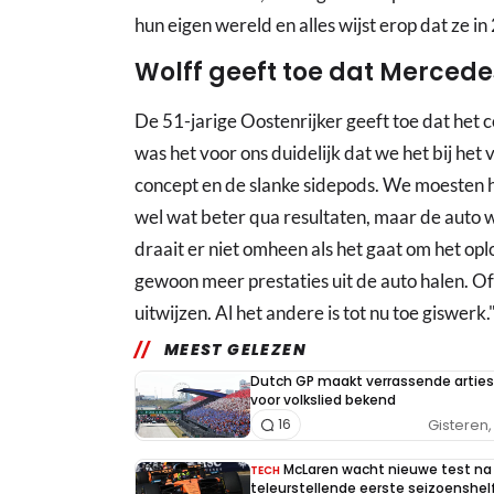
hun eigen wereld en alles wijst erop dat ze in
Wolff geeft toe dat Merced
De 51-jarige Oostenrijker geeft toe dat het 
was het voor ons duidelijk dat we het bij he
concept en de slanke sidepods. We moesten 
wel wat beter qua resultaten, maar de auto w
draait er niet omheen als het gaat om het o
gewoon meer prestaties uit de auto halen. Of 
uitwijzen. Al het andere is tot nu toe giswerk.
MEEST GELEZEN
Dutch GP maakt verrassende arties
voor volkslied bekend
Gisteren, 
16
McLaren wacht nieuwe test na
TECH
teleurstellende eerste seizoenshel