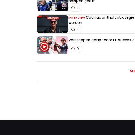
nakijken geeft
1
Cadillac onthult strategie
INTERVIEW
worden
1
Verstappen getipt voor F1-succes 
0
M