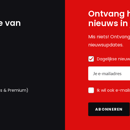
Ontvang h
e van
nieuws in
Mis niets! Ontvang
nieuwsupdates.
Dagelijkse nieu
Ik wil ook e-mai
us & Premium)
ABONNEREN