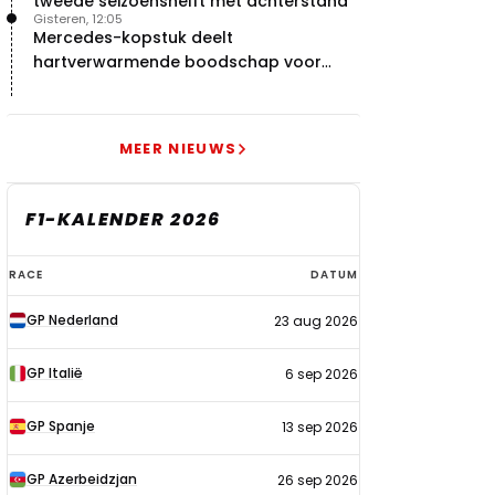
tweede seizoenshelft met achterstand
Gisteren, 12:05
Mercedes-kopstuk deelt
hartverwarmende boodschap voor
overstap naar Red Bull
MEER NIEUWS
F1-KALENDER 2026
F1-
RACE
DATUM
kalender
GP Nederland
23 aug 2026
2026
GP Italië
6 sep 2026
GP Spanje
13 sep 2026
GP Azerbeidzjan
26 sep 2026