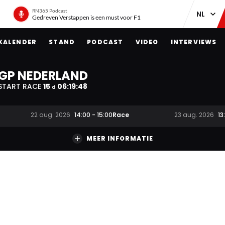
RN365 Podcast
Gedreven Verstappen is een must voor F1
KALENDER
STAND
PODCAST
VIDEO
INTERVIEWS
GP NEDERLAND
START RACE
15
06
:
19
:
47
d
Race
22 aug. 2026
14:00
-
15:00
23 aug. 2026
13
MEER INFORMATIE