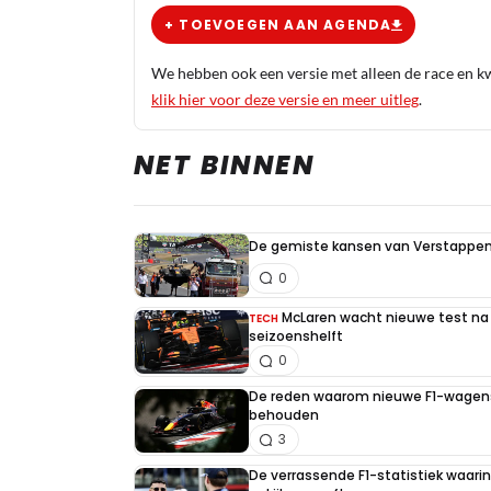
+ TOEVOEGEN AAN AGENDA
We hebben ook een versie met alleen de race en kwa
klik hier voor deze versie en meer uitleg
.
NET BINNEN
De gemiste kansen van Verstappen 
0
McLaren wacht nieuwe test na 
TECH
seizoenshelft
0
De reden waarom nieuwe F1-wagens
behouden
3
De verrassende F1-statistiek waari