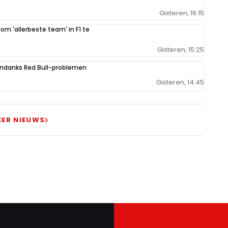
Gisteren, 16:15
 om 'allerbeste team' in F1 te
Gisteren, 15:25
ondanks Red Bull-problemen
Gisteren, 14:45
EER NIEUWS