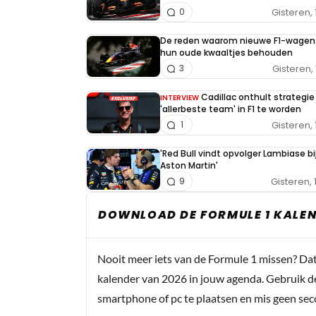
Gisteren, 
0
De reden waarom nieuwe F1-wagen
hun oude kwaaltjes behouden
Gisteren, 
3
Cadillac onthult strategi
INTERVIEW
'allerbeste team' in F1 te worden
Gisteren, 
1
'Red Bull vindt opvolger Lambiase bi
Aston Martin'
Gisteren, 
9
DOWNLOAD DE FORMULE 1 KALEN
Nooit meer iets van de Formule 1 missen? Da
kalender van 2026 in jouw agenda. Gebruik d
smartphone of pc te plaatsen en mis geen se