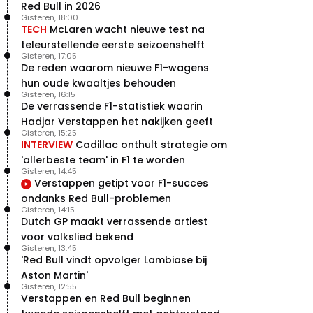
Red Bull in 2026
Gisteren, 18:00
TECH
McLaren wacht nieuwe test na
teleurstellende eerste seizoenshelft
Gisteren, 17:05
De reden waarom nieuwe F1-wagens
hun oude kwaaltjes behouden
Gisteren, 16:15
De verrassende F1-statistiek waarin
Hadjar Verstappen het nakijken geeft
Gisteren, 15:25
INTERVIEW
Cadillac onthult strategie om
'allerbeste team' in F1 te worden
Gisteren, 14:45
Verstappen getipt voor F1-succes
ondanks Red Bull-problemen
Gisteren, 14:15
Dutch GP maakt verrassende artiest
voor volkslied bekend
Gisteren, 13:45
'Red Bull vindt opvolger Lambiase bij
Aston Martin'
Gisteren, 12:55
Verstappen en Red Bull beginnen