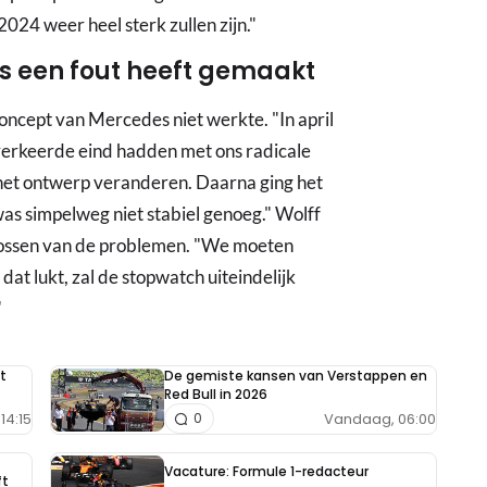
 2024 weer heel sterk zullen zijn."
es een fout heeft gemaakt
concept van Mercedes niet werkte. "In april
t verkeerde eind hadden met ons radicale
het ontwerp veranderen. Daarna ging het
as simpelweg niet stabiel genoeg." Wolff
plossen van de problemen. "We moeten
dat lukt, zal de stopwatch uiteindelijk
"
t
De gemiste kansen van Verstappen en
Red Bull in 2026
14:15
Vandaag, 06:00
0
Vacature: Formule 1-redacteur
ft