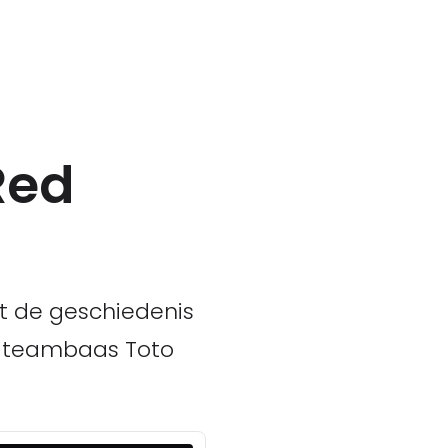
Red
it de geschiedenis
is teambaas Toto