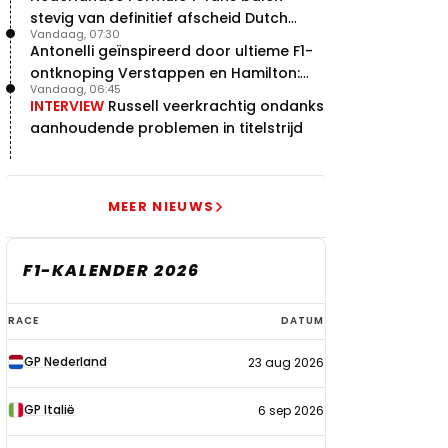
stevig van definitief afscheid Dutch
Vandaag, 07:30
Grand Prix
Antonelli geïnspireerd door ultieme F1-
ontknoping Verstappen en Hamilton:
Vandaag, 06:45
"Leven of dood!"
INTERVIEW
Russell veerkrachtig ondanks
aanhoudende problemen in titelstrijd
MEER NIEUWS
F1-KALENDER 2026
F1-
RACE
DATUM
kalender
GP Nederland
23 aug 2026
2026
GP Italië
6 sep 2026