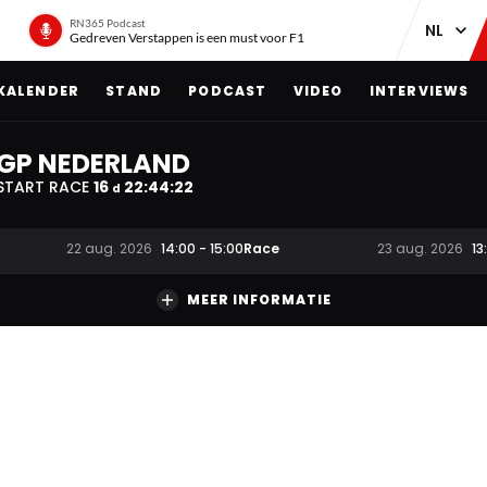
RN365 Podcast
Gedreven Verstappen is een must voor F1
KALENDER
STAND
PODCAST
VIDEO
INTERVIEWS
GP NEDERLAND
START RACE
16
22
:
44
:
22
d
Race
22 aug. 2026
14:00
-
15:00
23 aug. 2026
13
MEER INFORMATIE