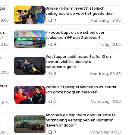
oor
Unieke F1-helm levert historisch
veilingrecord op voor het goede doel
9:00
Vandaag, 13:45
0
en:
F1-baas klapt uit de school over
."
toekennen GP aan Zandvoort
12:55
4 aug. 12:55
9
Verstappen pakt rapportcijfer 10 en
r
schaart zich bij absolute
buitencategorie
12:05
Vandaag, 09:45
0
 van
Verbaal steekspel Mercedes vs. Ferrari
kan grote hoogten bereiken
Vandaag, 10:30
2
11:15
Antonelli geïnspireerd door ultieme F1-
h
ontknoping Verstappen en Hamilton:
"Leven of dood!"
08:15
Vandaag, 07:30
0