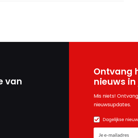
Ontvang h
e van
nieuws in
Mis niets! Ontvang
nieuwsupdates.
Dagelijkse nieu