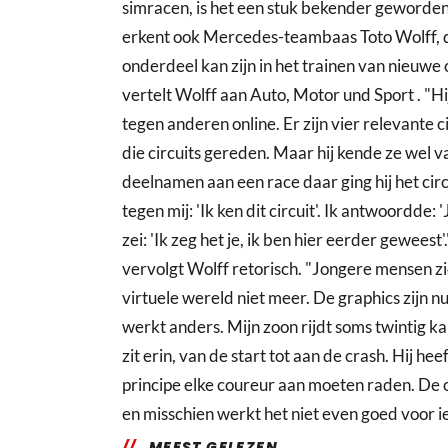
simracen, is het een stuk bekender geworden 
erkent ook Mercedes-teambaas Toto Wolff, d
onderdeel kan zijn in het trainen van nieuwe 
vertelt Wolff aan Auto, Motor und Sport . "Hi
tegen anderen online. Er zijn vier relevante ci
die circuits gereden. Maar hij kende ze wel 
deelnamen aan een race daar ging hij het circu
tegen mij: 'Ik ken dit circuit'. Ik antwoordde:
zei: 'Ik zeg het je, ik ben hier eerder gewee
vervolgt Wolff retorisch. "Jongere mensen zie
virtuele wereld niet meer. De graphics zijn 
werkt anders. Mijn zoon rijdt soms twintig ka
zit erin, van de start tot aan de crash. Hij he
principe elke coureur aan moeten raden. De 
en misschien werkt het niet even goed voor i
MEEST GELEZEN