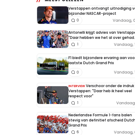
Verstappen ontvangt uitnodiging v
bijzonder NASCAR-project
Vandaag, 0
0
Antonelli krijgt advies van Verstapp
"Daar hebben we het al over gehad..
Vandaag, 
1
F1 biedt bijzondere ervaring aan voo
laatste Dutch Grand Prix
Vandaag, 
0
Verschoor onder de indruk
INTERVIEW
Verstappen: "Daar heb ik heel veel
respect voor"
Vandaag, 
1
Nederlandse Formule 1-fans balen
stevig van definitief afscheid Dutc
Grand Prix
Vandaag, 
6