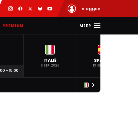
Inloggen
MEER
PREMIUM
ITALIË
SPANJE
6 SEP. 2026
13 SEP. 2026
:00
-
15:00