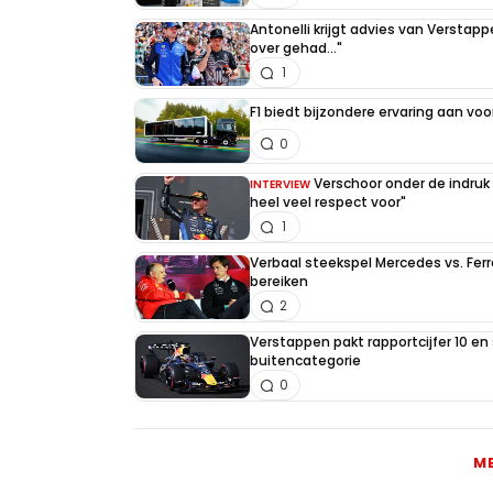
Antonelli krijgt advies van Verstap
over gehad..."
1
F1 biedt bijzondere ervaring aan voo
0
Verschoor onder de indruk
INTERVIEW
heel veel respect voor"
1
Verbaal steekspel Mercedes vs. Ferr
bereiken
2
Verstappen pakt rapportcijfer 10 en 
buitencategorie
0
M