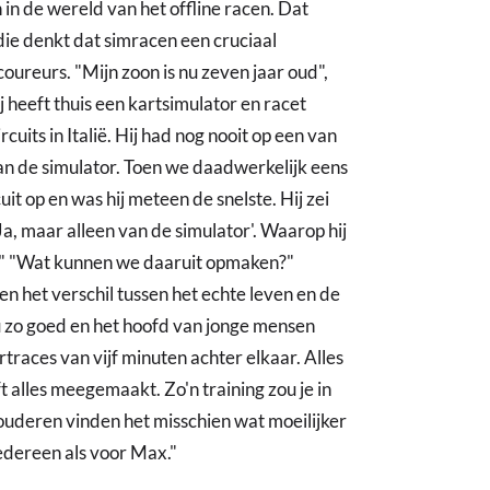
in de wereld van het offline racen. Dat
ie denkt dat simracen een cruciaal
coureurs. "Mijn zoon is nu zeven jaar oud",
j heeft thuis een kartsimulator en racet
rcuits in Italië. Hij had nog nooit op een van
van de simulator. Toen we daadwerkelijk eens
it op en was hij meteen de snelste. Hij zei
 'Ja, maar alleen van de simulator'. Waarop hij
st'." "Wat kunnen we daaruit opmaken?"
n het verschil tussen het echte leven en de
nu zo goed en het hoofd van jonge mensen
rtraces van vijf minuten achter elkaar. Alles
eft alles meegemaakt. Zo'n training zou je in
ouderen vinden het misschien wat moeilijker
edereen als voor Max."