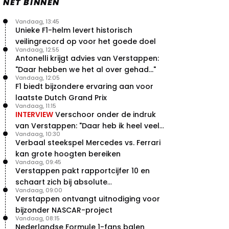
NET BINNEN
Vandaag, 13:45
Unieke F1-helm levert historisch
veilingrecord op voor het goede doel
Vandaag, 12:55
Antonelli krijgt advies van Verstappen:
"Daar hebben we het al over gehad..."
Vandaag, 12:05
F1 biedt bijzondere ervaring aan voor
laatste Dutch Grand Prix
Vandaag, 11:15
INTERVIEW
Verschoor onder de indruk
van Verstappen: "Daar heb ik heel veel
Vandaag, 10:30
respect voor"
Verbaal steekspel Mercedes vs. Ferrari
kan grote hoogten bereiken
Vandaag, 09:45
Verstappen pakt rapportcijfer 10 en
schaart zich bij absolute
Vandaag, 09:00
buitencategorie
Verstappen ontvangt uitnodiging voor
bijzonder NASCAR-project
Vandaag, 08:15
Nederlandse Formule 1-fans balen