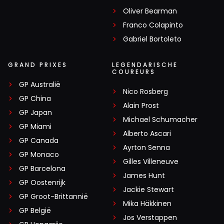
Oliver Bearman
Franco Colapinto
Gabriel Bortoleto
GRAND PRIXES
LEGENDARISCHE
COUREURS
GP Australië
Nico Rosberg
GP China
Alain Prost
GP Japan
Michael Schumacher
GP Miami
Alberto Ascari
GP Canada
Ayrton Senna
GP Monaco
Gilles Villeneuve
GP Barcelona
James Hunt
GP Oostenrijk
Jackie Stewart
GP Groot-Brittannië
Mika Häkkinen
GP België
Jos Verstappen