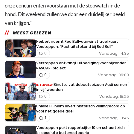
onze concurrenten voorstaan met de stopwatch in de
hand. Dit weekend zullen we daar een duidelijker beeld
van krijgen."
MEEST GELEZEN
Herbert noemt Red Bull-aanwinst troefkaart
Verstappen: "Past uitstekend bij Red Bull"
Vandaag, 14:35
0
Verstappen ontvangt uitnodiging voor bijzonder
NASCAR-project
Vandaag, 09:00
0
Binotto vat debuutseizoen Audi samen
INTERVIEW
in vijf woorden
Vandaag, 15:25
0
Unieke F1-helm levert historisch veilingrecord op
voor het goede doel
Vandaag, 13:45
1
Verstappen pakt rapportcijfer 10 en schaart zich
bij absolute buitencategorie