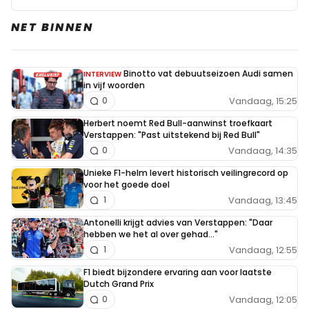
NET BINNEN
Binotto vat debuutseizoen Audi samen
INTERVIEW
in vijf woorden
Vandaag, 15:25
0
Herbert noemt Red Bull-aanwinst troefkaart
Verstappen: "Past uitstekend bij Red Bull"
Vandaag, 14:35
0
Unieke F1-helm levert historisch veilingrecord op
voor het goede doel
Vandaag, 13:45
1
Antonelli krijgt advies van Verstappen: "Daar
hebben we het al over gehad..."
Vandaag, 12:55
1
F1 biedt bijzondere ervaring aan voor laatste
Dutch Grand Prix
Vandaag, 12:05
0