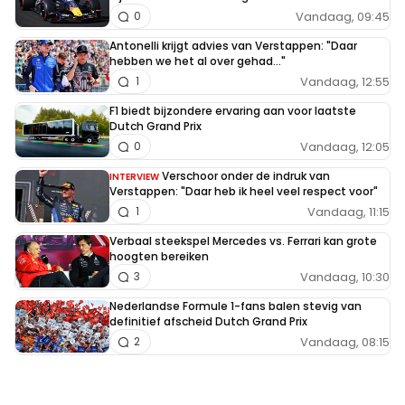
Vandaag, 09:45
0
Antonelli krijgt advies van Verstappen: "Daar
hebben we het al over gehad..."
Vandaag, 12:55
1
F1 biedt bijzondere ervaring aan voor laatste
Dutch Grand Prix
Vandaag, 12:05
0
Verschoor onder de indruk van
INTERVIEW
Verstappen: "Daar heb ik heel veel respect voor"
Vandaag, 11:15
1
Verbaal steekspel Mercedes vs. Ferrari kan grote
hoogten bereiken
Vandaag, 10:30
3
Nederlandse Formule 1-fans balen stevig van
definitief afscheid Dutch Grand Prix
Vandaag, 08:15
2