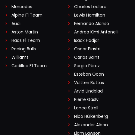
Mercedes
Charles Leclerc
Alpine F1 Team
Lewis Hamilton
Audi
Fernando Alonso
Aston Martin
Andrea Kimi Antonelli
Haas F1 Team
Isack Hadjar
Racing Bulls
Oscar Piastri
Williams
Carlos Sainz
Cadillac F1 Team
Sergio Pérez
Esteban Ocon
Valtteri Bottas
Arvid Lindblad
Pierre Gasly
Lance Stroll
Nico Hülkenberg
Alexander Albon
Liam Lawson