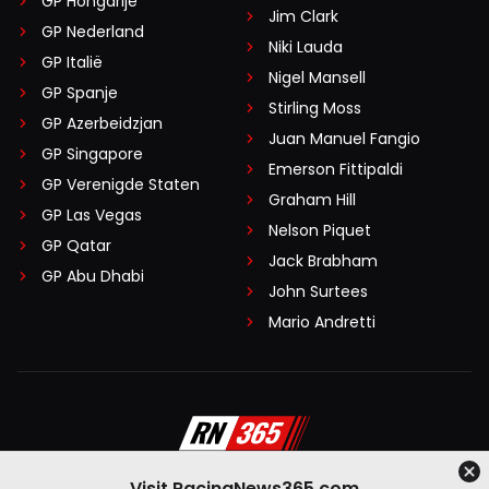
GP Hongarije
Jim Clark
GP Nederland
Niki Lauda
GP Italië
Nigel Mansell
GP Spanje
Stirling Moss
GP Azerbeidzjan
Juan Manuel Fangio
GP Singapore
Emerson Fittipaldi
GP Verenigde Staten
Graham Hill
GP Las Vegas
Nelson Piquet
GP Qatar
Jack Brabham
GP Abu Dhabi
John Surtees
Mario Andretti
Visit RacingNews365.com