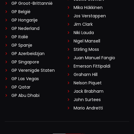
GP Groot-Brittannië
Mika Häkkinen
GP België
Jos Verstappen
GP Hongarije
Jim Clark
GP Nederland
Niki Lauda
GP Italië
Nigel Mansell
GP Spanje
Stirling Moss
GP Azerbeidzjan
Juan Manuel Fangio
GP Singapore
Emerson Fittipaldi
GP Verenigde Staten
Graham Hill
GP Las Vegas
Nelson Piquet
GP Qatar
Jack Brabham
GP Abu Dhabi
John Surtees
Mario Andretti