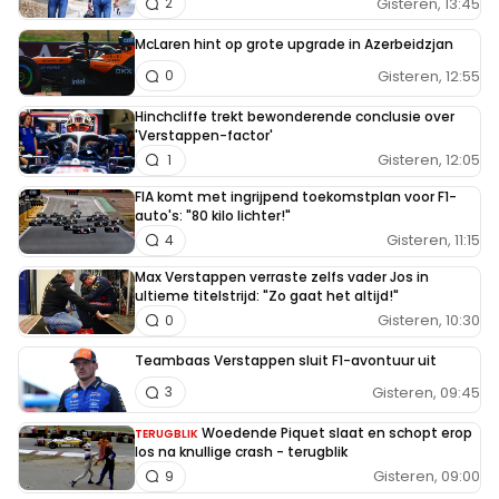
Gisteren, 13:45
2
McLaren hint op grote upgrade in Azerbeidzjan
Gisteren, 12:55
0
Hinchcliffe trekt bewonderende conclusie over
'Verstappen-factor'
Gisteren, 12:05
1
FIA komt met ingrijpend toekomstplan voor F1-
auto's: "80 kilo lichter!"
Gisteren, 11:15
4
Max Verstappen verraste zelfs vader Jos in
ultieme titelstrijd: "Zo gaat het altijd!"
Gisteren, 10:30
0
Teambaas Verstappen sluit F1-avontuur uit
Gisteren, 09:45
3
Woedende Piquet slaat en schopt erop
TERUGBLIK
los na knullige crash - terugblik
Gisteren, 09:00
9