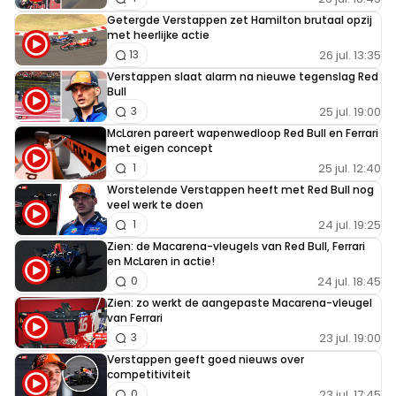
Getergde Verstappen zet Hamilton brutaal opzij
met heerlijke actie
26 jul. 13:35
13
Verstappen slaat alarm na nieuwe tegenslag Red
Bull
25 jul. 19:00
3
McLaren pareert wapenwedloop Red Bull en Ferrari
met eigen concept
25 jul. 12:40
1
Worstelende Verstappen heeft met Red Bull nog
veel werk te doen
24 jul. 19:25
1
Zien: de Macarena-vleugels van Red Bull, Ferrari
en McLaren in actie!
24 jul. 18:45
0
Zien: zo werkt de aangepaste Macarena-vleugel
van Ferrari
23 jul. 19:00
3
Verstappen geeft goed nieuws over
competitiviteit
23 jul. 17:45
0