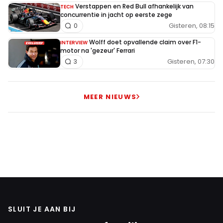
Verstappen en Red Bull afhankelijk van
TECH
concurrentie in jacht op eerste zege
Gisteren, 08:15
0
Wolff doet opvallende claim over F1-
INTERVIEW
motor na 'gezeur' Ferrari
Gisteren, 07:30
3
MEER NIEUWS
SLUIT JE AAN BIJ