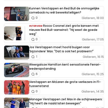
Kunnen Verstappen en Red Bull de onmogelijke
comeback nu wél bewerkstelligen?
Gisteren, 18:00
0
Rocco Coronel ziet grote kansen met
INTERVIEW
nieuwe Red Bull-aanwinst: "Hij weet de goede
weg"
Gisteren, 17:05
0
Jos Verstappen moet hoofd buigen voor
'bijzondere' Max: "Dat is ook het probleem!"
Gisteren, 16:15
1
Weergaloze Hamilton kent sensationele Ferrari-
wederopstanding
Gisteren, 15:25
6
Verstappen en McLaren de grote verliezers in F1-
tussenstand
Gisteren, 14:35
0
Manager Verstappen zet Max in de schijnwerpers:
"Hij heeft de naald laten bewegen"