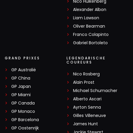
Nico Hülkenberg
Alexander Albon
Liam Lawson
Oliver Bearman
Franco Colapinto
Gabriel Bortoleto
GRAND PRIXES
LEGENDARISCHE
COUREURS
GP Australië
Nico Rosberg
GP China
Alain Prost
GP Japan
Michael Schumacher
GP Miami
Alberto Ascari
GP Canada
Ayrton Senna
GP Monaco
Gilles Villeneuve
GP Barcelona
James Hunt
GP Oostenrijk
Jackie Stewart