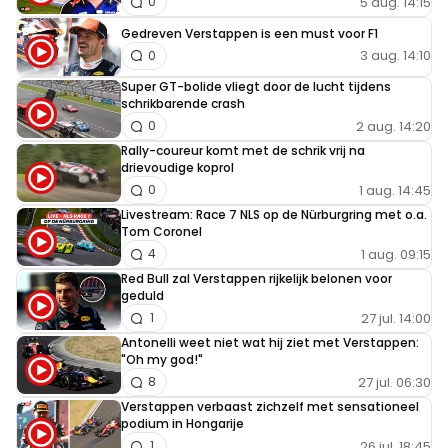
5 aug. 14:15
0
Gedreven Verstappen is een must voor F1
3 aug. 14:10
0
Super GT-bolide vliegt door de lucht tijdens
schrikbarende crash
2 aug. 14:20
0
Rally-coureur komt met de schrik vrij na
drievoudige koprol
1 aug. 14:45
0
Livestream: Race 7 NLS op de Nürburgring met o.a.
Tom Coronel
1 aug. 09:15
4
Red Bull zal Verstappen rijkelijk belonen voor
geduld
27 jul. 14:00
1
Antonelli weet niet wat hij ziet met Verstappen:
"Oh my god!"
27 jul. 06:30
8
Verstappen verbaast zichzelf met sensationeel
podium in Hongarije
26 jul. 18:45
1