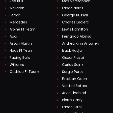
Red Bull
Max Verstappen
McLaren
Lando Norris
Ferrari
George Russell
Mercedes
Charles Leclerc
Alpine F1 Team
Lewis Hamilton
Audi
Fernando Alonso
Aston Martin
Andrea Kimi Antonelli
Haas F1 Team
Isack Hadjar
Racing Bulls
Oscar Piastri
Williams
Carlos Sainz
Cadillac F1 Team
Sergio Pérez
Esteban Ocon
Valtteri Bottas
Arvid Lindblad
Pierre Gasly
Lance Stroll