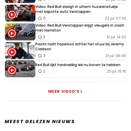
Video: Red Bull slaagt in ultiem huzarenstukje
met kapotte auto Verstappen
22 jul. 07:30
0
Video: Red Bull Verstappen krijgt vleugels in crash
met Hamilton
21 jul. 14:20
2
Piastri faalt hopeloos achter het stuur bij Jeremy
Clarkson
21 jul. 08:45
3
Red Bull lijkt hardnekkig lek nu boven te hebben
20 jul. 15:15
2
MEER VIDEO'S
MEEST GELEZEN NIEUWS