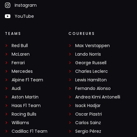
Instagram
YouTube
TEAMS
COUREURS
Red Bull
Max Verstappen
McLaren
Lando Norris
Ferrari
George Russell
Mercedes
Charles Leclerc
Alpine F1 Team
Lewis Hamilton
Audi
Fernando Alonso
Aston Martin
Andrea Kimi Antonelli
Haas F1 Team
Isack Hadjar
Racing Bulls
Oscar Piastri
Williams
Carlos Sainz
Cadillac F1 Team
Sergio Pérez