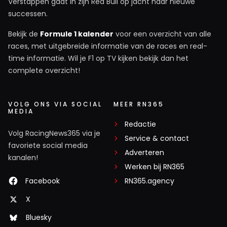
Verstappen gaat in zijn Red Bull op jacht naar nieuwe
successen.
Bekijk de
Formule 1 kalender
voor een overzicht van alle
races, met uitgebreide informatie van de races en real-
time informatie. Wil je F1 op TV kijken bekijk dan het
complete overzicht!
VOLG ONS VIA SOCIAL
MEER RN365
MEDIA
Redactie
Volg RacingNews365 via je
Service & contact
favoriete social media
Adverteren
kanalen!
Werken bij RN365
Facebook
RN365.agency
X
Bluesky