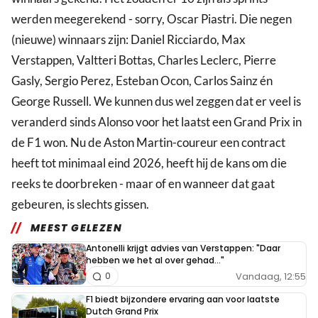
werden meegerekend - sorry, Oscar Piastri. Die negen
(nieuwe) winnaars zijn: Daniel Ricciardo, Max
Verstappen, Valtteri Bottas, Charles Leclerc, Pierre
Gasly, Sergio Perez, Esteban Ocon, Carlos Sainz én
George Russell. We kunnen dus wel zeggen dat er veel is
veranderd sinds Alonso voor het laatst een Grand Prix in
de F1 won. Nu de Aston Martin-coureur een contract
heeft tot minimaal eind 2026, heeft hij de kans om die
reeks te doorbreken - maar of en wanneer dat gaat
gebeuren, is slechts gissen.
MEEST GELEZEN
Antonelli krijgt advies van Verstappen: "Daar
hebben we het al over gehad..."
Vandaag, 12:55
0
F1 biedt bijzondere ervaring aan voor laatste
Dutch Grand Prix