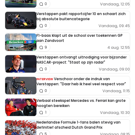
Vandaag, 12:05
0
Verstappen pakt rapportcijfer 10 en schaart zich
bij absolute buitencategorie
Vandaag, 09:45
0
F1-baas klapt uit de school over toekennen GP
aan Zandvoort
4 aug. 12:55
9
Verstappen ontvangt uitnodiging voor bijzonder
NASCAR-project: "Staat op zijn radar"
Vandaag, 09:00
0
Verschoor onder de indruk van
INTERVIEW
Verstappen: "Daar heb ik heel veel respect voor"
Vandaag, 11:15
0
Verbaal steekspel Mercedes vs. Ferrari kan grote
hoogten bereiken
Vandaag, 10:30
1
Nederlandse Formule 1-fans balen stevig van
definitief afscheid Dutch Grand Prix
Vandaag, 08:15
5