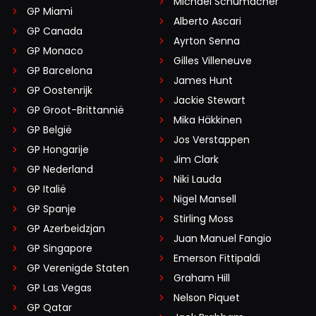
Michael Schumacher
GP Miami
Alberto Ascari
GP Canada
Ayrton Senna
GP Monaco
Gilles Villeneuve
GP Barcelona
James Hunt
GP Oostenrijk
Jackie Stewart
GP Groot-Brittannië
Mika Häkkinen
GP België
Jos Verstappen
GP Hongarije
Jim Clark
GP Nederland
Niki Lauda
GP Italië
Nigel Mansell
GP Spanje
Stirling Moss
GP Azerbeidzjan
Juan Manuel Fangio
GP Singapore
Emerson Fittipaldi
GP Verenigde Staten
Graham Hill
GP Las Vegas
Nelson Piquet
GP Qatar