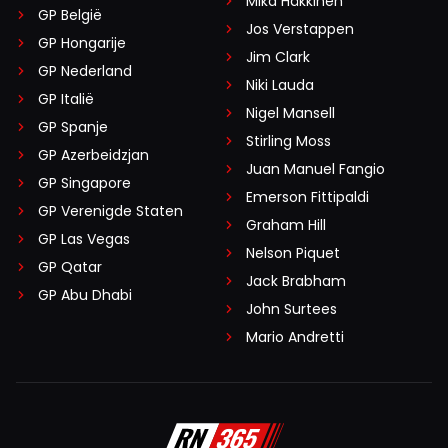
Mika Häkkinen
GP België
Jos Verstappen
GP Hongarije
Jim Clark
GP Nederland
Niki Lauda
GP Italië
Nigel Mansell
GP Spanje
Stirling Moss
GP Azerbeidzjan
Juan Manuel Fangio
GP Singapore
Emerson Fittipaldi
GP Verenigde Staten
Graham Hill
GP Las Vegas
Nelson Piquet
GP Qatar
Jack Brabham
GP Abu Dhabi
John Surtees
Mario Andretti