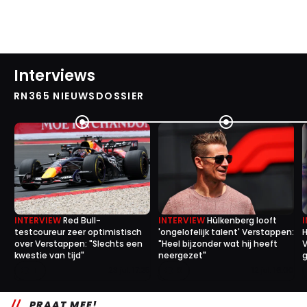
Interviews
RN365 NIEUWSDOSSIER
INTERVIEW
Red Bull-
INTERVIEW
Hülkenberg looft
testcoureur zeer optimistisch
'ongelofelijk talent' Verstappen:
H
over Verstappen: "Slechts een
"Heel bijzonder wat hij heeft
V
kwestie van tijd"
neergezet"
g
1
0
23 jul. 17:25
12 jul. 16:00
PRAAT MEE!