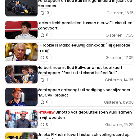
Verstappen en Red Bull flink gehinderd in jacht op
Mercedes
Gisteren, 16:15
10
Leclerc trekt parallellen tussen nieuw F1-circuit en
Zandvoort
Gisteren, 17:55
0
F1-rookie is Marko eeuwig dankbaar: "Hij geloofde
in mij"
Gisteren, 17:05
0
Herbert noemt Red Bull-aanwinst troefkaart
Verstappen: "Past uitstekend bij Red Bull"
Gisteren, 14:35
1
Verstappen ontvangt uitnodiging voor bijzonder
NASCAR-project
Gisteren, 09:00
0
Binotto vat debuutseizoen Audi samen
INTERVIEW
in vijf woorden
Gisteren, 15:25
0
Unieke F1-helm levert historisch veilingrecord op