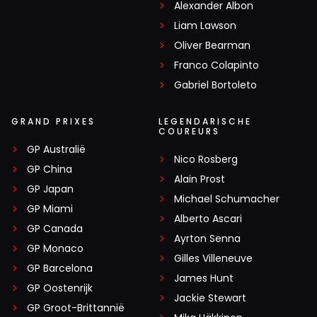
Alexander Albon
Liam Lawson
Oliver Bearman
Franco Colapinto
Gabriel Bortoleto
GRAND PRIXES
LEGENDARISCHE
COUREURS
GP Australië
Nico Rosberg
GP China
Alain Prost
GP Japan
Michael Schumacher
GP Miami
Alberto Ascari
GP Canada
Ayrton Senna
GP Monaco
Gilles Villeneuve
GP Barcelona
James Hunt
GP Oostenrijk
Jackie Stewart
GP Groot-Brittannië