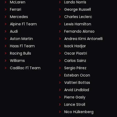
McLaren
Lando Norris
Ferrari
George Russell
Mercedes
Charles Leclerc
Alpine F1 Team
Lewis Hamilton
Audi
Fernando Alonso
Aston Martin
Andrea Kimi Antonelli
Haas F1 Team
Isack Hadjar
Racing Bulls
Oscar Piastri
Williams
Carlos Sainz
Cadillac F1 Team
Sergio Pérez
Esteban Ocon
Valtteri Bottas
Arvid Lindblad
Pierre Gasly
Lance Stroll
Nico Hülkenberg