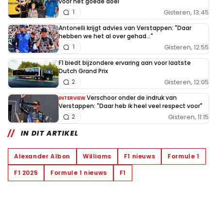
voor het goede doel
Gisteren, 13:45
1
Antonelli krijgt advies van Verstappen: "Daar
hebben we het al over gehad..."
Gisteren, 12:55
1
F1 biedt bijzondere ervaring aan voor laatste
Dutch Grand Prix
Gisteren, 12:05
2
Verschoor onder de indruk van
INTERVIEW
Verstappen: "Daar heb ik heel veel respect voor"
Gisteren, 11:15
2
IN DIT ARTIKEL
Alexander Albon
Williams
F1 nieuws
Formule 1
F1 2025
Formule 1 nieuws
F1