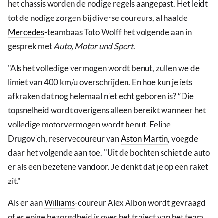
het chassis worden de nodige regels aangepast. Het leidt
tot de nodige zorgen bij diverse coureurs, al haalde
Mercedes
-teambaas Toto Wolff het volgende aan in
gesprek met
Auto, Motor und Sport
.
"Als het volledige vermogen wordt benut, zullen we de
limiet van 400 km/u overschrijden. En hoe kun je iets
afkraken dat nog helemaal niet echt geboren is?
"
Die
topsnelheid wordt overigens alleen bereikt wanneer het
volledige motorvermogen wordt benut. Felipe
Drugovich, reservecoureur van
Aston Martin
, voegde
daar het volgende aan toe. "Uit de bochten schiet de auto
er als een bezetene vandoor. Je denkt dat je op een raket
zit."
Als er aan
Williams
-coureur Alex Albon wordt gevraagd
of er enige bezorgdheid is over het traject van het team