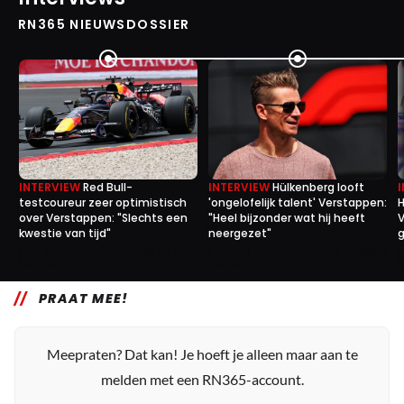
RN365 NIEUWSDOSSIER
INTERVIEW
Red Bull-
INTERVIEW
Hülkenberg looft
testcoureur zeer optimistisch
'ongelofelijk talent' Verstappen:
H
over Verstappen: "Slechts een
"Heel bijzonder wat hij heeft
V
kwestie van tijd"
neergezet"
g
1
0
23 jul. 17:25
12 jul. 16:00
PRAAT MEE!
Meepraten? Dat kan! Je hoeft je alleen maar aan te
melden met een RN365-account.