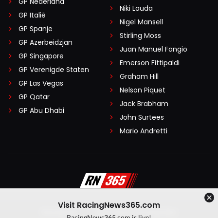
GP Nederland
Niki Lauda
GP Italië
Nigel Mansell
GP Spanje
Stirling Moss
GP Azerbeidzjan
Juan Manuel Fangio
GP Singapore
Emerson Fittipaldi
GP Verenigde Staten
Graham Hill
GP Las Vegas
Nelson Piquet
GP Qatar
Jack Brabham
GP Abu Dhabi
John Surtees
Mario Andretti
Visit RacingNews365.com
Disclaimer
Algemene voorwaarden
RacingNews365.com is live!