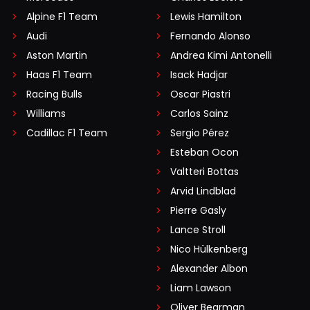
Alpine F1 Team
Lewis Hamilton
Audi
Fernando Alonso
Aston Martin
Andrea Kimi Antonelli
Haas F1 Team
Isack Hadjar
Racing Bulls
Oscar Piastri
Williams
Carlos Sainz
Cadillac F1 Team
Sergio Pérez
Esteban Ocon
Valtteri Bottas
Arvid Lindblad
Pierre Gasly
Lance Stroll
Nico Hülkenberg
Alexander Albon
Liam Lawson
Oliver Bearman