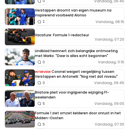
Vandaag, 06:45
0
Verstappen droomt van eigen museum na
inspirerend voorbeeld Alonso
Vandaag, 08:15
2
Vacature: Formule 1-redacteur
Vandaag, 07:20
Lindblad herinnert zich belangrijke ontmoeting
met Marko: "Daar is alles echt begonnen"
Vandaag, 11:15
0
Coronel weigert vergelijking tussen
INTERVIEW
Verstappen en Antonelli: "Nog niet dat niveau"
Vandaag, 09:45
0
Briatore pleit voor ingrijpende wijziging F1-
weekenden
Vandaag, 09:00
5
Formule 1 ziet omzet kelderen door onrust in het
Midden-Oosten
Vandaag, 07:30
5