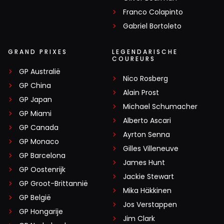
Franco Colapinto
Gabriel Bortoleto
GRAND PRIXES
LEGENDARISCHE
COUREURS
GP Australië
Nico Rosberg
GP China
Alain Prost
GP Japan
Michael Schumacher
GP Miami
Alberto Ascari
GP Canada
Ayrton Senna
GP Monaco
Gilles Villeneuve
GP Barcelona
James Hunt
GP Oostenrijk
Jackie Stewart
GP Groot-Brittannië
Mika Häkkinen
GP België
Jos Verstappen
GP Hongarije
Jim Clark