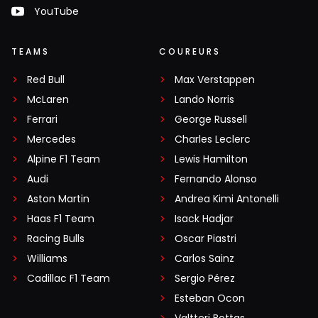
YouTube
TEAMS
COUREURS
Red Bull
Max Verstappen
McLaren
Lando Norris
Ferrari
George Russell
Mercedes
Charles Leclerc
Alpine F1 Team
Lewis Hamilton
Audi
Fernando Alonso
Aston Martin
Andrea Kimi Antonelli
Haas F1 Team
Isack Hadjar
Racing Bulls
Oscar Piastri
Williams
Carlos Sainz
Cadillac F1 Team
Sergio Pérez
Esteban Ocon