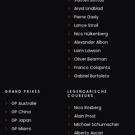
Valtteri Bottas
Arvid Lindblad
Pierre Gasly
Lance Stroll
Nico Hülkenberg
Alexander Albon
Liam Lawson
Oliver Bearman
Franco Colapinto
Gabriel Bortoleto
GRAND PRIXES
LEGENDARISCHE
COUREURS
GP Australië
Nico Rosberg
GP China
Alain Prost
GP Japan
Michael Schumacher
GP Miami
Alberto Ascari