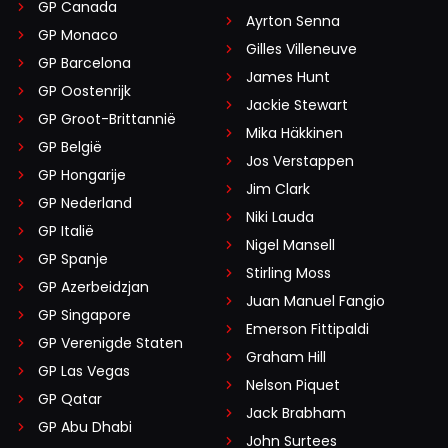
GP Canada
Ayrton Senna
GP Monaco
Gilles Villeneuve
GP Barcelona
James Hunt
GP Oostenrijk
Jackie Stewart
GP Groot-Brittannië
Mika Häkkinen
GP België
Jos Verstappen
GP Hongarije
Jim Clark
GP Nederland
Niki Lauda
GP Italië
Nigel Mansell
GP Spanje
Stirling Moss
GP Azerbeidzjan
Juan Manuel Fangio
GP Singapore
Emerson Fittipaldi
GP Verenigde Staten
Graham Hill
GP Las Vegas
Nelson Piquet
GP Qatar
Jack Brabham
GP Abu Dhabi
John Surtees