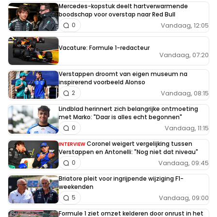
Mercedes-kopstuk deelt hartverwarmende
boodschap voor overstap naar Red Bull
Vandaag, 12:05
0
Vacature: Formule 1-redacteur
Vandaag, 07:20
Verstappen droomt van eigen museum na
inspirerend voorbeeld Alonso
Vandaag, 08:15
2
Lindblad herinnert zich belangrijke ontmoeting
met Marko: "Daar is alles echt begonnen"
Vandaag, 11:15
0
Coronel weigert vergelijking tussen
INTERVIEW
Verstappen en Antonelli: "Nog niet dat niveau"
Vandaag, 09:45
0
Briatore pleit voor ingrijpende wijziging F1-
weekenden
Vandaag, 09:00
5
Formule 1 ziet omzet kelderen door onrust in het