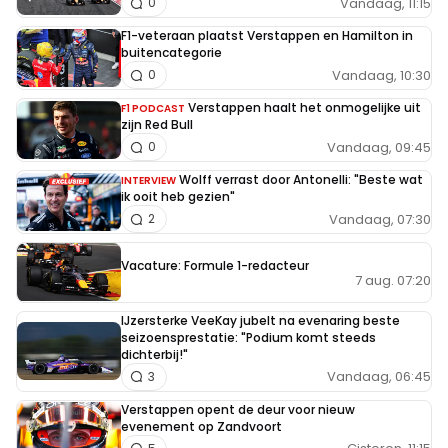
Vandaag, 11:15
0
F1-veteraan plaatst Verstappen en Hamilton in
buitencategorie
Vandaag, 10:30
0
Verstappen haalt het onmogelijke uit
F1 PODCAST
zijn Red Bull
Vandaag, 09:45
0
Wolff verrast door Antonelli: "Beste wat
INTERVIEW
ik ooit heb gezien"
Vandaag, 07:30
2
Vacature: Formule 1-redacteur
7 aug. 07:20
IJzersterke VeeKay jubelt na evenaring beste
seizoensprestatie: "Podium komt steeds
dichterbij!"
Vandaag, 06:45
3
Verstappen opent de deur voor nieuw
evenement op Zandvoort