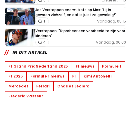
Gisteren, 11:15
5
Jos Verstappen enorm trots op Max: "Hij is
gewoon zichzelf, en dat is juist zo geweldig!"
Vandaag, 08:15
1
Verstappen: "Ik probeer een voorbeeld te zijn voor
kinderen"
Vandaag, 06:00
4
IN DIT ARTIKEL
F1 Grand Prix Nederland 2025
F1 nieuws
Formule 1
F1 2025
Formule 1 nieuws
F1
Kimi Antonelli
Mercedes
Ferrari
Charles Leclerc
Frederic Vasseur