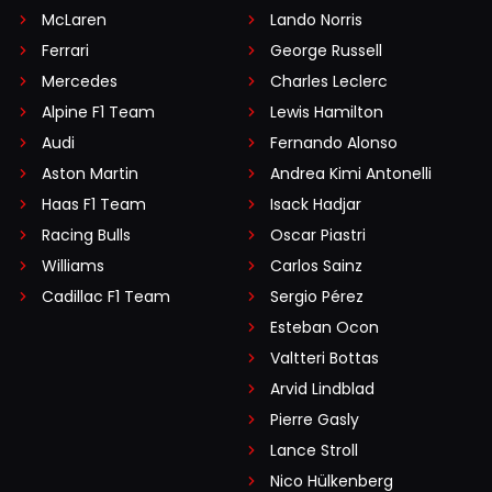
McLaren
Lando Norris
Ferrari
George Russell
Mercedes
Charles Leclerc
Alpine F1 Team
Lewis Hamilton
Audi
Fernando Alonso
Aston Martin
Andrea Kimi Antonelli
Haas F1 Team
Isack Hadjar
Racing Bulls
Oscar Piastri
Williams
Carlos Sainz
Cadillac F1 Team
Sergio Pérez
Esteban Ocon
Valtteri Bottas
Arvid Lindblad
Pierre Gasly
Lance Stroll
Nico Hülkenberg