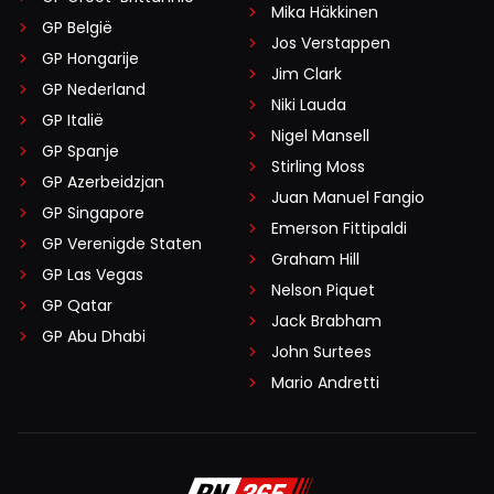
Mika Häkkinen
GP België
Jos Verstappen
GP Hongarije
Jim Clark
GP Nederland
Niki Lauda
GP Italië
Nigel Mansell
GP Spanje
Stirling Moss
GP Azerbeidzjan
Juan Manuel Fangio
GP Singapore
Emerson Fittipaldi
GP Verenigde Staten
Graham Hill
GP Las Vegas
Nelson Piquet
GP Qatar
Jack Brabham
GP Abu Dhabi
John Surtees
Mario Andretti