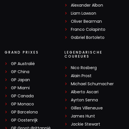
Alexander Albon
Liam Lawson
Oliver Bearman
Franco Colapinto
Gabriel Bortoleto
GRAND PRIXES
LEGENDARISCHE
COUREURS
GP Australië
Nico Rosberg
GP China
Alain Prost
GP Japan
Michael Schumacher
GP Miami
Alberto Ascari
GP Canada
Ayrton Senna
GP Monaco
Gilles Villeneuve
GP Barcelona
James Hunt
GP Oostenrijk
Jackie Stewart
GP Groot-Brittannië