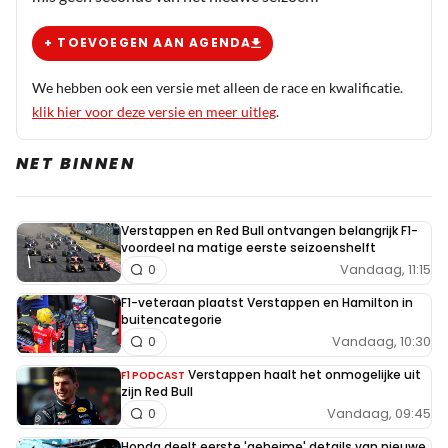
+ TOEVOEGEN AAN AGENDA
We hebben ook een versie met alleen de race en kwalificatie.
klik hier voor deze versie en meer uitleg
.
NET BINNEN
Verstappen en Red Bull ontvangen belangrijk F1-
voordeel na matige eerste seizoenshelft
Vandaag, 11:15
0
F1-veteraan plaatst Verstappen en Hamilton in
buitencategorie
Vandaag, 10:30
0
Verstappen haalt het onmogelijke uit
F1 PODCAST
zijn Red Bull
Vandaag, 09:45
0
Honda deelt eerste 'geheime' details van nieuwe