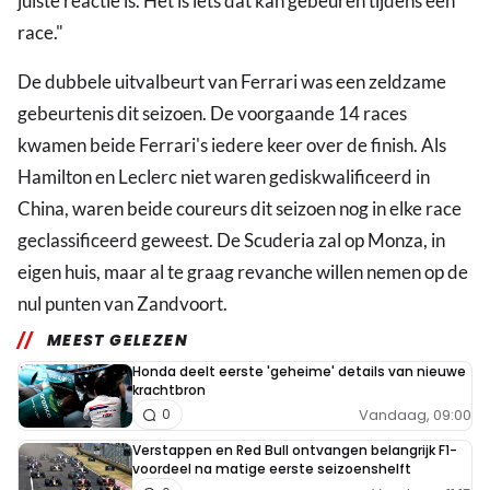
juiste reactie is. Het is iets dat kan gebeuren tijdens een
race."
De dubbele uitvalbeurt van Ferrari was een zeldzame
gebeurtenis dit seizoen. De voorgaande 14 races
kwamen beide Ferrari's iedere keer over de finish. Als
Hamilton en Leclerc niet waren gediskwalificeerd in
China, waren beide coureurs dit seizoen nog in elke race
geclassificeerd geweest. De Scuderia zal op Monza, in
eigen huis, maar al te graag revanche willen nemen op de
nul punten van Zandvoort.
MEEST GELEZEN
Honda deelt eerste 'geheime' details van nieuwe
krachtbron
Vandaag, 09:00
0
Verstappen en Red Bull ontvangen belangrijk F1-
voordeel na matige eerste seizoenshelft