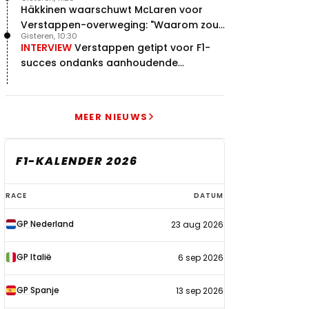
Häkkinen waarschuwt McLaren voor
Verstappen-overweging: "Waarom zou
Gisteren, 10:30
je?"
INTERVIEW
Verstappen getipt voor F1-
succes ondanks aanhoudende
problemen
MEER NIEUWS
F1-KALENDER 2026
F1-
RACE
DATUM
kalender
GP Nederland
23 aug 2026
2026
GP Italië
6 sep 2026
GP Spanje
13 sep 2026