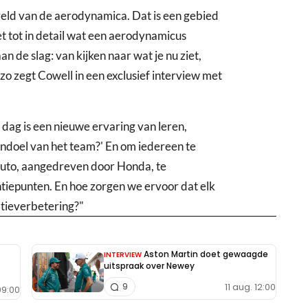
eld van de aerodynamica. Dat is een gebied
et tot in detail wat een aerodynamicus
aan de slag: van kijken naar wat je nu ziet,
zo zegt Cowell in een exclusief interview met
 dag is een nieuwe ervaring van leren,
rndoel van het team?' En om iedereen te
auto, aangedreven door Honda, te
tiepunten. En hoe zorgen we ervoor dat elk
atieverbetering?"
Aston Martin doet gewaagde
INTERVIEW
uitspraak over Newey
11 aug. 12:00
9
09:00