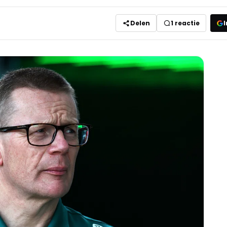
Delen
1
reactie
I