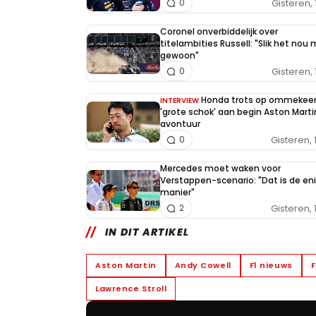
Gisteren, 
0
Coronel onverbiddelijk over
titelambities Russell: "Slik het nou
gewoon"
Gisteren, 
0
Honda trots op ommekeer
INTERVIEW
'grote schok' aan begin Aston Marti
avontuur
Gisteren, 
0
Mercedes moet waken voor
Verstappen-scenario: "Dat is de en
manier"
Gisteren, 
2
IN DIT ARTIKEL
Aston Martin
Andy Cowell
F1 nieuws
F
Lawrence Stroll