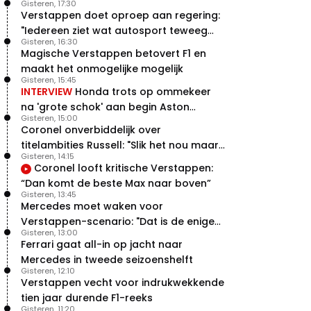
Gisteren, 17:30
Verstappen doet oproep aan regering:
"Iedereen ziet wat autosport teweeg
Gisteren, 16:30
brengt"
Magische Verstappen betovert F1 en
maakt het onmogelijke mogelijk
Gisteren, 15:45
INTERVIEW
Honda trots op ommekeer
na 'grote schok' aan begin Aston
Gisteren, 15:00
Martin-avontuur
Coronel onverbiddelijk over
titelambities Russell: "Slik het nou maar
Gisteren, 14:15
gewoon"
Coronel looft kritische Verstappen:
“Dan komt de beste Max naar boven”
Gisteren, 13:45
Mercedes moet waken voor
Verstappen-scenario: "Dat is de enige
Gisteren, 13:00
manier"
Ferrari gaat all-in op jacht naar
Mercedes in tweede seizoenshelft
Gisteren, 12:10
Verstappen vecht voor indrukwekkende
tien jaar durende F1-reeks
Gisteren, 11:20