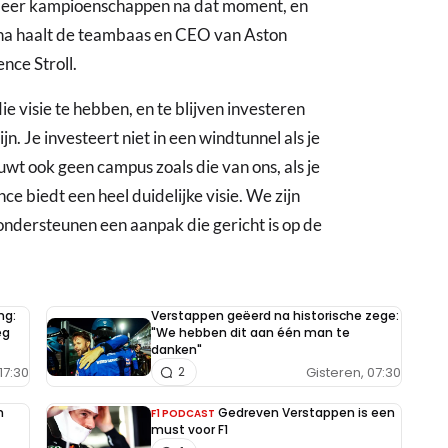
 meer kampioenschappen na dat moment, en
aarna haalt de teambaas en CEO van Aston
nce Stroll.
ie visie te hebben, en te blijven investeren
n. Je investeert niet in een windtunnel als je
ouwt ook geen campus zoals die van ons, als je
ce biedt een heel duidelijke visie. We zijn
ondersteunen een aanpak die gericht is op de
ng:
Verstappen geëerd na historische zege:
eg
"We hebben dit aan één man te
danken"
17:30
Gisteren, 07:30
2
n
Gedreven Verstappen is een
F1 PODCAST
must voor F1