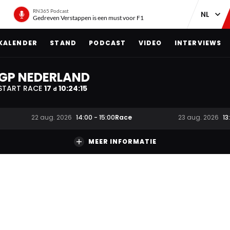
RN365 Podcast
Gedreven Verstappen is een must voor F1
KALENDER
STAND
PODCAST
VIDEO
INTERVIEWS
GP NEDERLAND
START RACE
17
10
:
24
:
14
d
Race
22 aug. 2026
14:00
-
15:00
23 aug. 2026
13
MEER INFORMATIE