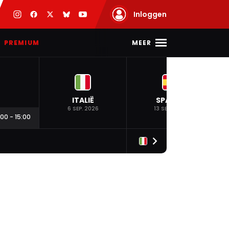
Inloggen
MEER
PREMIUM
ITALIË
SPANJE
6 SEP. 2026
13 SEP. 2026
:00
-
15:00