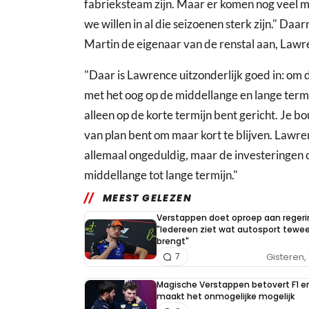
fabrieksteam zijn. Maar er komen nog veel
we willen in al die seizoenen sterk zijn." D
Martin de eigenaar van de renstal aan, Lawre
"Daar is Lawrence uitzonderlijk goed in: om d
met het oog op de middellange en lange termij
alleen op de korte termijn bent gericht. Je b
van plan bent om maar kort te blijven. Lawren
allemaal ongeduldig, maar de investeringen 
middellange tot lange termijn."
MEEST GELEZEN
Verstappen doet oproep aan regeri
"Iedereen ziet wat autosport tewe
brengt"
Gisteren, 
7
Magische Verstappen betovert F1 e
maakt het onmogelijke mogelijk