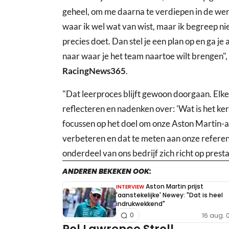
geheel, om me daarna te verdiepen in de wer
waar ik wel wat van wist, maar ik begreep ni
precies doet. Dan stel je een plan op en ga je 
naar waar je het team naartoe wilt brengen", 
RacingNews365
.
"Dat leerproces blijft gewoon doorgaan. Elke
reflecteren en nadenken over: 'Wat is het ke
focussen op het doel om onze Aston Martin-
verbeteren en dat te meten aan onze referen
onderdeel van ons bedrijf zich richt op prest
ANDEREN BEKEKEN OOK:
Aston Martin prijst
INTERVIEW
'aanstekelijke' Newey: "Dat is heel
indrukwekkend"
16 aug. 
0