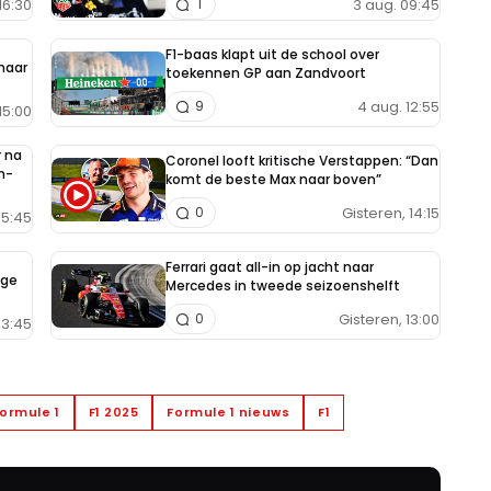
16:30
3 aug. 09:45
1
F1-baas klapt uit de school over
 maar
toekennen GP aan Zandvoort
4 aug. 12:55
9
15:00
 na
Coronel looft kritische Verstappen: “Dan
n-
komt de beste Max naar boven”
Gisteren, 14:15
0
15:45
Ferrari gaat all-in op jacht naar
ige
Mercedes in tweede seizoenshelft
Gisteren, 13:00
0
13:45
ormule 1
F1 2025
Formule 1 nieuws
F1