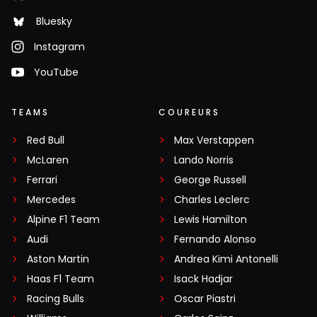
Bluesky
Instagram
YouTube
TEAMS
COUREURS
Red Bull
Max Verstappen
McLaren
Lando Norris
Ferrari
George Russell
Mercedes
Charles Leclerc
Alpine F1 Team
Lewis Hamilton
Audi
Fernando Alonso
Aston Martin
Andrea Kimi Antonelli
Haas F1 Team
Isack Hadjar
Racing Bulls
Oscar Piastri