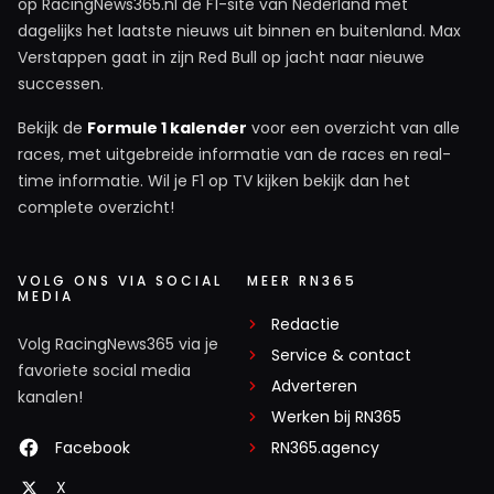
op RacingNews365.nl de F1-site van Nederland met
dagelijks het laatste nieuws uit binnen en buitenland. Max
Verstappen gaat in zijn Red Bull op jacht naar nieuwe
successen.
Bekijk de
Formule 1 kalender
voor een overzicht van alle
races, met uitgebreide informatie van de races en real-
time informatie. Wil je F1 op TV kijken bekijk dan het
complete overzicht!
VOLG ONS VIA SOCIAL
MEER RN365
MEDIA
Redactie
Volg RacingNews365 via je
Service & contact
favoriete social media
Adverteren
kanalen!
Werken bij RN365
Facebook
RN365.agency
X