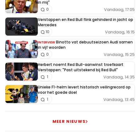
in mij"
Vandaag, 17:05
0
Verstappen en Red Bull flink gehinderd in jacht op
Mercedes
Vandaag, 16:15
10
Binotto vat debuutseizoen Audi samen
INTERVIEW
in vijf woorden
Vandaag, 15:25
0
Herbert noemt Red Bull-aanwinst troefkaart
Verstappen: "Past uitstekend bij Red Bull"
Vandaag, 14:35
1
Unieke F1-helm levert historisch veilingrecord op
voor het goede doel
Vandaag, 13:45
1
MEER NIEUWS