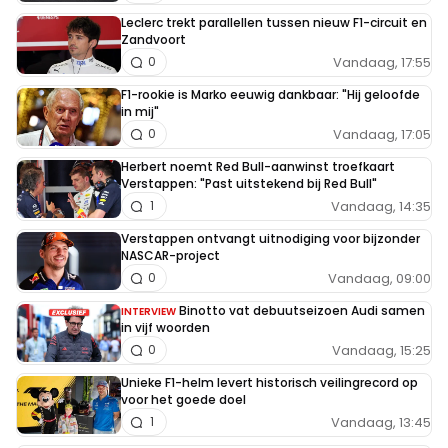
Leclerc trekt parallellen tussen nieuw F1-circuit en
Zandvoort
Vandaag, 17:55
0
F1-rookie is Marko eeuwig dankbaar: "Hij geloofde
in mij"
Vandaag, 17:05
0
Herbert noemt Red Bull-aanwinst troefkaart
Verstappen: "Past uitstekend bij Red Bull"
Vandaag, 14:35
1
Verstappen ontvangt uitnodiging voor bijzonder
NASCAR-project
Vandaag, 09:00
0
Binotto vat debuutseizoen Audi samen
INTERVIEW
in vijf woorden
Vandaag, 15:25
0
Unieke F1-helm levert historisch veilingrecord op
voor het goede doel
Vandaag, 13:45
1