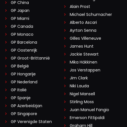
GP China
Alain Prost
GP Japan
Michael Schumacher
GP Miami
Alberto Ascari
GP Canada
Ayrton Senna
GP Monaco
Gilles Villeneuve
GP Barcelona
James Hunt
GP Oostenrijk
Jackie Stewart
GP Groot-Brittannië
Mika Häkkinen
GP België
Jos Verstappen
GP Hongarije
Jim Clark
GP Nederland
Niki Lauda
GP Italië
Nigel Mansell
GP Spanje
Stirling Moss
GP Azerbeidzjan
Juan Manuel Fangio
GP Singapore
Emerson Fittipaldi
GP Verenigde Staten
Graham Hill