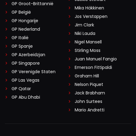
GP Groot-Brittannië
Mika Häkkinen
GP België
Jos Verstappen
GP Hongarije
Jim Clark
GP Nederland
Niki Lauda
GP Italië
Nigel Mansell
GP Spanje
Stirling Moss
GP Azerbeidzjan
Juan Manuel Fangio
GP Singapore
Emerson Fittipaldi
GP Verenigde Staten
Graham Hill
GP Las Vegas
Nelson Piquet
GP Qatar
Jack Brabham
GP Abu Dhabi
John Surtees
Mario Andretti