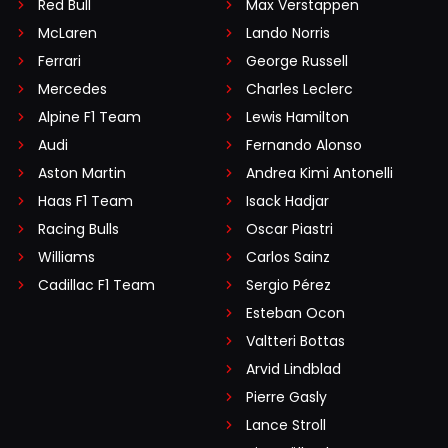
Red Bull
Max Verstappen
McLaren
Lando Norris
Ferrari
George Russell
Mercedes
Charles Leclerc
Alpine F1 Team
Lewis Hamilton
Audi
Fernando Alonso
Aston Martin
Andrea Kimi Antonelli
Haas F1 Team
Isack Hadjar
Racing Bulls
Oscar Piastri
Williams
Carlos Sainz
Cadillac F1 Team
Sergio Pérez
Esteban Ocon
Valtteri Bottas
Arvid Lindblad
Pierre Gasly
Lance Stroll