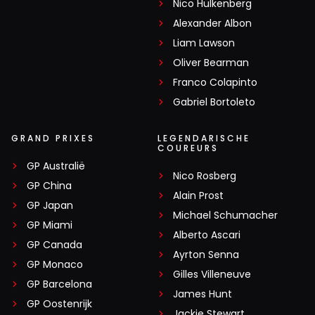
Nico Hülkenberg
Alexander Albon
Liam Lawson
Oliver Bearman
Franco Colapinto
Gabriel Bortoleto
GRAND PRIXES
LEGENDARISCHE
COUREURS
GP Australië
Nico Rosberg
GP China
Alain Prost
GP Japan
Michael Schumacher
GP Miami
Alberto Ascari
GP Canada
Ayrton Senna
GP Monaco
Gilles Villeneuve
GP Barcelona
James Hunt
GP Oostenrijk
Jackie Stewart