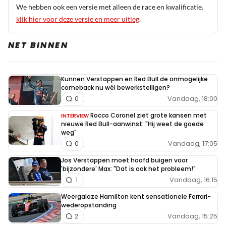
We hebben ook een versie met alleen de race en kwalificatie.
klik hier voor deze versie en meer uitleg
.
NET BINNEN
Kunnen Verstappen en Red Bull de onmogelijke
comeback nu wél bewerkstelligen?
Vandaag, 18:00
0
Rocco Coronel ziet grote kansen met
INTERVIEW
nieuwe Red Bull-aanwinst: "Hij weet de goede
weg"
Vandaag, 17:05
0
Jos Verstappen moet hoofd buigen voor
'bijzondere' Max: "Dat is ook het probleem!"
Vandaag, 16:15
1
Weergaloze Hamilton kent sensationele Ferrari-
wederopstanding
Vandaag, 15:25
2