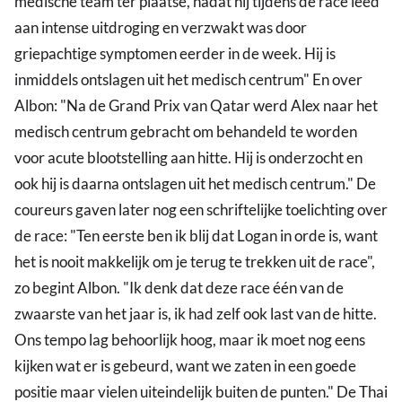
medische team ter plaatse, nadat hij tijdens de race leed
aan intense uitdroging en verzwakt was door
griepachtige symptomen eerder in de week. Hij is
inmiddels ontslagen uit het medisch centrum" En over
Albon: "Na de Grand Prix van Qatar werd Alex naar het
medisch centrum gebracht om behandeld te worden
voor acute blootstelling aan hitte. Hij is onderzocht en
ook hij is daarna ontslagen uit het medisch centrum." De
coureurs gaven later nog een schriftelijke toelichting over
de race: "Ten eerste ben ik blij dat Logan in orde is, want
het is nooit makkelijk om je terug te trekken uit de race",
zo begint Albon. "Ik denk dat deze race één van de
zwaarste van het jaar is, ik had zelf ook last van de hitte.
Ons tempo lag behoorlijk hoog, maar ik moet nog eens
kijken wat er is gebeurd, want we zaten in een goede
positie maar vielen uiteindelijk buiten de punten." De Thai