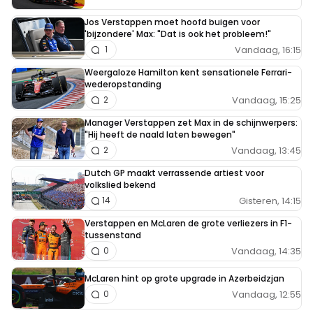
Jos Verstappen moet hoofd buigen voor
'bijzondere' Max: "Dat is ook het probleem!"
Vandaag, 16:15
1
Weergaloze Hamilton kent sensationele Ferrari-
wederopstanding
Vandaag, 15:25
2
Manager Verstappen zet Max in de schijnwerpers:
"Hij heeft de naald laten bewegen"
Vandaag, 13:45
2
Dutch GP maakt verrassende artiest voor
volkslied bekend
Gisteren, 14:15
14
Verstappen en McLaren de grote verliezers in F1-
tussenstand
Vandaag, 14:35
0
McLaren hint op grote upgrade in Azerbeidzjan
Vandaag, 12:55
0