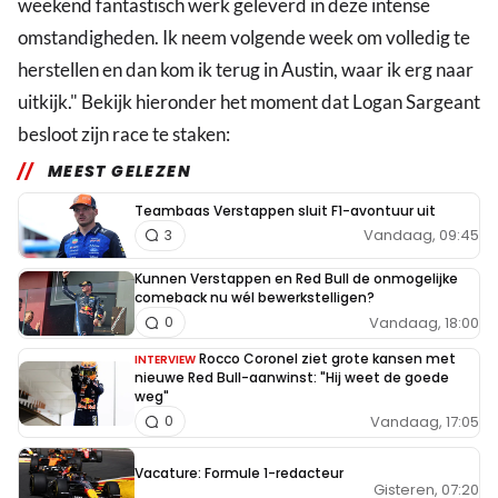
weekend fantastisch werk geleverd in deze intense
omstandigheden. Ik neem volgende week om volledig te
herstellen en dan kom ik terug in Austin, waar ik erg naar
uitkijk." Bekijk hieronder het moment dat Logan Sargeant
besloot zijn race te staken:
MEEST GELEZEN
Teambaas Verstappen sluit F1-avontuur uit
Vandaag, 09:45
3
Kunnen Verstappen en Red Bull de onmogelijke
comeback nu wél bewerkstelligen?
Vandaag, 18:00
0
Rocco Coronel ziet grote kansen met
INTERVIEW
nieuwe Red Bull-aanwinst: "Hij weet de goede
weg"
Vandaag, 17:05
0
Vacature: Formule 1-redacteur
Gisteren, 07:20