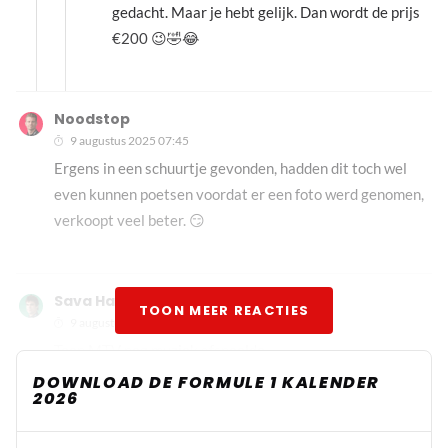
gedacht. Maar je hebt gelijk. Dan wordt de prijs
€200 😉🤣😂
Noodstop
9 augustus 2025 07:45
Ergens in een schuurtje gevonden, hadden dit toch wel
even kunnen poetsen voordat er een foto werd genomen,
verkoopt veel beter. 😏
Sava Hax
TOON MEER REACTIES
9 augustus 2025 21:09
Toen MTV nog muziek afspeelde
DOWNLOAD DE FORMULE 1 KALENDER
2026