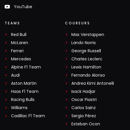
YouTube
TEAMS
COUREURS
Red Bull
Max Verstappen
McLaren
Lando Norris
Ferrari
George Russell
Mercedes
Charles Leclerc
Alpine F1 Team
Lewis Hamilton
Audi
Fernando Alonso
Aston Martin
Andrea Kimi Antonelli
Haas F1 Team
Isack Hadjar
Racing Bulls
Oscar Piastri
Williams
Carlos Sainz
Cadillac F1 Team
Sergio Pérez
Esteban Ocon