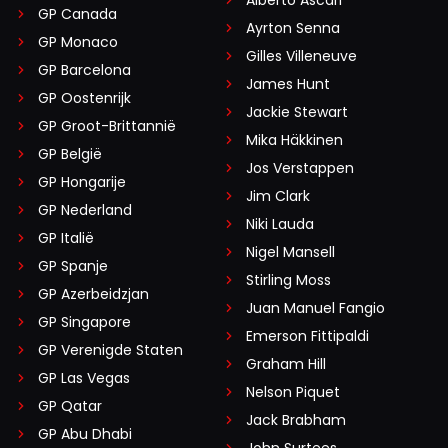
Alberto Ascari
GP Canada
Ayrton Senna
GP Monaco
Gilles Villeneuve
GP Barcelona
James Hunt
GP Oostenrijk
Jackie Stewart
GP Groot-Brittannië
Mika Häkkinen
GP België
Jos Verstappen
GP Hongarije
Jim Clark
GP Nederland
Niki Lauda
GP Italië
Nigel Mansell
GP Spanje
Stirling Moss
GP Azerbeidzjan
Juan Manuel Fangio
GP Singapore
Emerson Fittipaldi
GP Verenigde Staten
Graham Hill
GP Las Vegas
Nelson Piquet
GP Qatar
Jack Brabham
GP Abu Dhabi