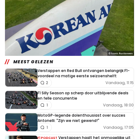
© Iconic Auctioneers
MEEST GELEZEN
Verstappen en Red Bull ontvangen belangrijk F1-
voordeel na matige eerste seizoenshelft
Vandaag, 11:15
2
F1 Silly Season op scherp door uitblijvende deals
en felle concurrentie
Vandaag, 18:00
1
MotoGP-legende dolenthousiast over succes
Antonelli: "Zijn we niet gewend!"
Vandaag, 17:05
1
Verstappen haalt het onmogelijke uit
F1 PODCAST