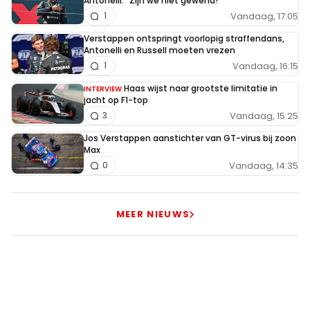
Antonelli: "Zijn we niet gewend!"
Vandaag, 17:05
1
Verstappen ontspringt voorlopig straffendans,
Antonelli en Russell moeten vrezen
Vandaag, 16:15
1
Haas wijst naar grootste limitatie in
INTERVIEW
jacht op F1-top
Vandaag, 15:25
3
Jos Verstappen aanstichter van GT-virus bij zoon
Max
Vandaag, 14:35
0
MEER NIEUWS