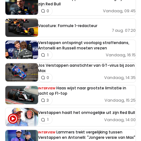
zijn Red Bull
Vandaag, 09:45
0
Vacature: Formule 1-redacteur
7 aug. 07:20
Verstappen ontspringt voorlopig straffendans,
Antonelli en Russell moeten vrezen
Vandaag, 16:15
1
Jos Verstappen aanstichter van GT-virus bij zoon
Max
Vandaag, 14:35
0
Haas wijst naar grootste limitatie in
INTERVIEW
jacht op F1-top
Vandaag, 15:25
3
Verstappen haalt het onmogelijke uit zijn Red Bull
Vandaag, 14:00
1
Lammers trekt vergelijking tussen
INTERVIEW
Verstappen en Antonelli: "Jongere versie van Max"