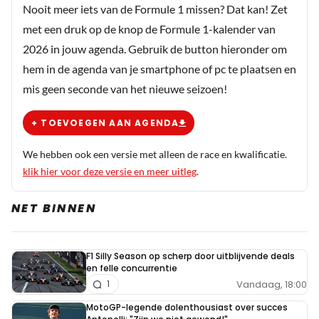
Meepraten? Dat kan! Je hoeft je alleen maar aan te
Nooit meer iets van de Formule 1 missen? Dat kan! Zet
melden met een RN365-account.
met een druk op de knop de Formule 1-kalender van
2026 in jouw agenda. Gebruik de button hieronder om
INLOGGEN
AANMELDEN
hem in de agenda van je smartphone of pc te plaatsen en
mis geen seconde van het nieuwe seizoen!
+ TOEVOEGEN AAN AGENDA
We hebben ook een versie met alleen de race en kwalificatie.
klik hier voor deze versie en meer uitleg
.
NET BINNEN
F1 Silly Season op scherp door uitblijvende deals
en felle concurrentie
Vandaag, 18:00
1
MotoGP-legende dolenthousiast over succes