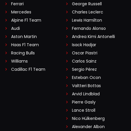
Ferrari
George Russell
Mercedes
Charles Leclerc
Alpine F1 Team
Lewis Hamilton
Audi
Fernando Alonso
Aston Martin
Andrea Kimi Antonelli
Haas F1 Team
Isack Hadjar
Racing Bulls
Oscar Piastri
Williams
Carlos Sainz
Cadillac F1 Team
Sergio Pérez
Esteban Ocon
Valtteri Bottas
Arvid Lindblad
Pierre Gasly
Lance Stroll
Nico Hülkenberg
Alexander Albon