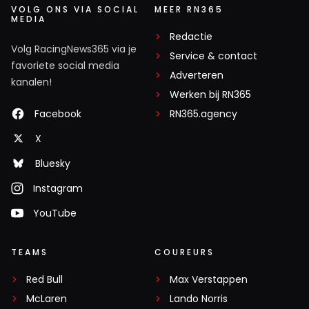
VOLG ONS VIA SOCIAL
MEER RN365
MEDIA
Redactie
Volg RacingNews365 via je
Service & contact
favoriete social media
Adverteren
kanalen!
Werken bij RN365
Facebook
RN365.agency
X
Bluesky
Instagram
YouTube
TEAMS
COUREURS
Red Bull
Max Verstappen
McLaren
Lando Norris