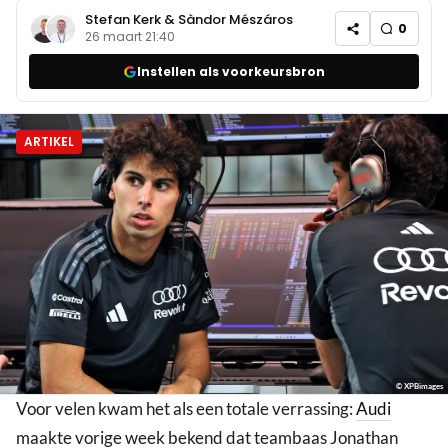
Stefan Kerk
&
Sàndor Mészáros
0
26 maart 21:40
Instellen als voorkeursbron
ARTIKEL
© XPBimages
Voor velen kwam het als een totale verrassing:
Audi
maakte vorige week bekend dat teambaas Jonathan