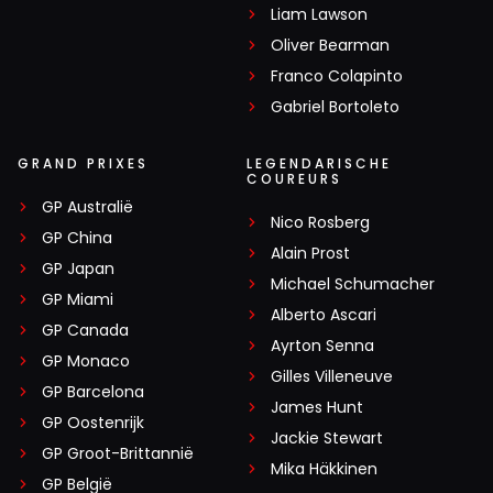
Liam Lawson
Oliver Bearman
Franco Colapinto
Gabriel Bortoleto
GRAND PRIXES
LEGENDARISCHE
COUREURS
GP Australië
Nico Rosberg
GP China
Alain Prost
GP Japan
Michael Schumacher
GP Miami
Alberto Ascari
GP Canada
Ayrton Senna
GP Monaco
Gilles Villeneuve
GP Barcelona
James Hunt
GP Oostenrijk
Jackie Stewart
GP Groot-Brittannië
Mika Häkkinen
GP België