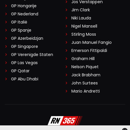
Jos Verstappen
GP Hongarije
Jim Clark
GP Nederland
Niki Lauda
GP Italië
Nigel Mansell
GP Spanje
Stirling Moss
GP Azerbeidzjan
Juan Manuel Fangio
GP Singapore
Emerson Fittipaldi
GP Verenigde Staten
Graham Hill
GP Las Vegas
Nelson Piquet
GP Qatar
Jack Brabham
GP Abu Dhabi
John Surtees
Mario Andretti