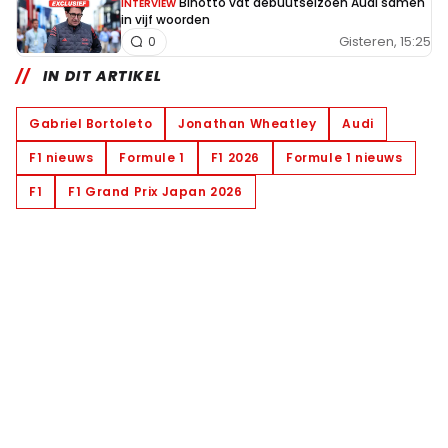
Binotto vat debuutseizoen Audi samen
INTERVIEW
in vijf woorden
Gisteren, 15:25
0
IN DIT ARTIKEL
Gabriel Bortoleto
Jonathan Wheatley
Audi
F1 nieuws
Formule 1
F1 2026
Formule 1 nieuws
F1
F1 Grand Prix Japan 2026