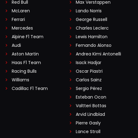
Red Bull
Max Verstappen
McLaren
Lando Norris
Ferrari
George Russell
Mercedes
Charles Leclerc
Alpine F1 Team
Lewis Hamilton
Audi
Fernando Alonso
Aston Martin
Andrea Kimi Antonelli
Haas F1 Team
Isack Hadjar
Racing Bulls
Oscar Piastri
Williams
Carlos Sainz
Cadillac F1 Team
Sergio Pérez
Esteban Ocon
Valtteri Bottas
Arvid Lindblad
Pierre Gasly
Lance Stroll