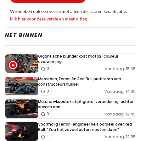
We hebben ook een versie met alleen de race en kwalificatie.
klik hier voor deze versie en meer uitleg
.
NET BINNEN
Gigantische blunder kost moto2-coureur
overwinning
Vandaag, 15:05
0
Mercedes, Ferrari én Red Bull profiteren van
constructeurshussel
Vandaag, 14:35
0
McLaren-kopstuk stipt grote 'verandering' achter
succes aan
Vandaag, 13:45
0
Voormalig Ferrari-engineer velt oordeel over Red
Bull: "Zou het zoveel beter moeten doen"
Vandaag, 12:55
1