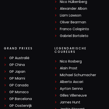
Nico Hülkenberg
Alexander Albon
Liam Lawson
Oliver Bearman
Franco Colapinto
Gabriel Bortoleto
GRAND PRIXES
LEGENDARISCHE
COUREURS
GP Australië
Nico Rosberg
GP China
Alain Prost
GP Japan
Michael Schumacher
GP Miami
Alberto Ascari
GP Canada
Ayrton Senna
GP Monaco
Gilles Villeneuve
GP Barcelona
James Hunt
GP Oostenrijk
Jackie Stewart