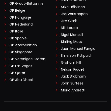
GP Groot-Brittannië
Mika Häkkinen
GP België
Jos Verstappen
GP Hongarije
Jim Clark
GP Nederland
Niki Lauda
GP Italië
Nigel Mansell
GP Spanje
Stirling Moss
GP Azerbeidzjan
Juan Manuel Fangio
GP Singapore
Emerson Fittipaldi
GP Verenigde Staten
Graham Hill
GP Las Vegas
Nelson Piquet
GP Qatar
Jack Brabham
GP Abu Dhabi
John Surtees
Mario Andretti