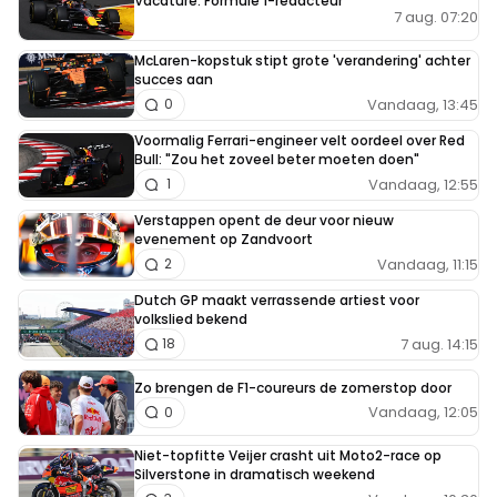
Vacature: Formule 1-redacteur
7 aug. 07:20
McLaren-kopstuk stipt grote 'verandering' achter
succes aan
Vandaag, 13:45
0
Voormalig Ferrari-engineer velt oordeel over Red
Bull: "Zou het zoveel beter moeten doen"
Vandaag, 12:55
1
Verstappen opent de deur voor nieuw
evenement op Zandvoort
Vandaag, 11:15
2
Dutch GP maakt verrassende artiest voor
volkslied bekend
7 aug. 14:15
18
Zo brengen de F1-coureurs de zomerstop door
Vandaag, 12:05
0
Niet-topfitte Veijer crasht uit Moto2-race op
Silverstone in dramatisch weekend