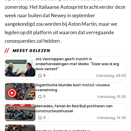
zomerstop. Het Italiaanse Autosprint bracht eerder deze
week naar buiten dat Newey in september
aangekondigd zou worden bij Aston Martin, maar we
legden op dit platform uit waarom dat verregaande
consequenties zal hebben .
MEEST GELEZEN
Jos Verstappen geeft inzicht in
onderhandelingen met Marko: "Daar was ik erg
door verrast"
Vandaag, 09:00
6
Gigantische blunder kost moto2-coureur
overwinning
Vandaag, 15:05
0
Mercedes, Ferrari én Red Bull profiteren van
constructeurshussel
Vandaag, 14:35
0