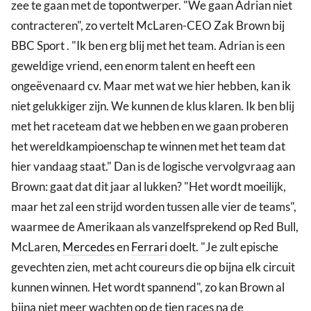
zee te gaan met de topontwerper. "We gaan Adrian niet
contracteren", zo vertelt McLaren-CEO Zak Brown bij
BBC Sport . "Ik ben erg blij met het team. Adrian is een
geweldige vriend, een enorm talent en heeft een
ongeëvenaard cv. Maar met wat we hier hebben, kan ik
niet gelukkiger zijn. We kunnen de klus klaren. Ik ben blij
met het raceteam dat we hebben en we gaan proberen
het wereldkampioenschap te winnen met het team dat
hier vandaag staat." Dan is de logische vervolgvraag aan
Brown: gaat dat dit jaar al lukken? "Het wordt moeilijk,
maar het zal een strijd worden tussen alle vier de teams",
waarmee de Amerikaan als vanzelfsprekend op Red Bull,
McLaren,
Mercedes
en
Ferrari
doelt. "Je zult epische
gevechten zien, met acht coureurs die op bijna elk circuit
kunnen winnen. Het wordt spannend", zo kan Brown al
bijna niet meer wachten op de tien races na de