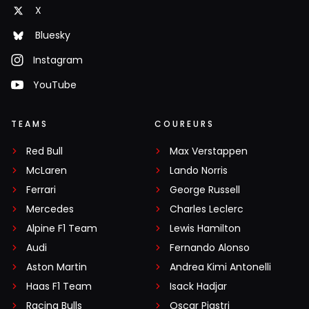
X
Bluesky
Instagram
YouTube
TEAMS
COUREURS
Red Bull
Max Verstappen
McLaren
Lando Norris
Ferrari
George Russell
Mercedes
Charles Leclerc
Alpine F1 Team
Lewis Hamilton
Audi
Fernando Alonso
Aston Martin
Andrea Kimi Antonelli
Haas F1 Team
Isack Hadjar
Racing Bulls
Oscar Piastri