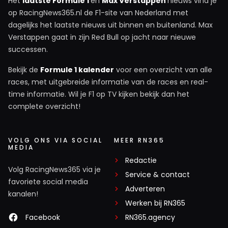
Het
laatste Formule 1
en
Max Verstappen
nieuws vind je
op RacingNews365.nl de F1-site van Nederland met
dagelijks het laatste nieuws uit binnen en buitenland. Max
Verstappen gaat in zijn Red Bull op jacht naar nieuwe
successen.
Bekijk de
Formule 1 kalender
voor een overzicht van alle
races, met uitgebreide informatie van de races en real-
time informatie. Wil je F1 op TV kijken bekijk dan het
complete overzicht!
VOLG ONS VIA SOCIAL
MEER RN365
MEDIA
Redactie
Volg RacingNews365 via je
Service & contact
favoriete social media
Adverteren
kanalen!
Werken bij RN365
Facebook
RN365.agency