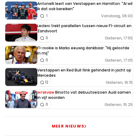
Antonelli leert van Verstappen en Hamilton: "Al wil
ik dat ook bereiken"
Vandaag, 06:00
1
Leclerc trekt parallellen tussen nieuw F1-circuit en
Zandvoort
Gisteren, 17:55
0
F1-rookie is Marko eeuwig dankbaar: "Hij geloofde
in mij"
Gisteren, 17:05
0
Verstappen en Red Bull flink gehinderd in jacht op
Mercedes
Gisteren, 16:15
12
Binotto vat debuutseizoen Audi samen
INTERVIEW
in vijf woorden
Gisteren, 15:25
0
MEER NIEUWS