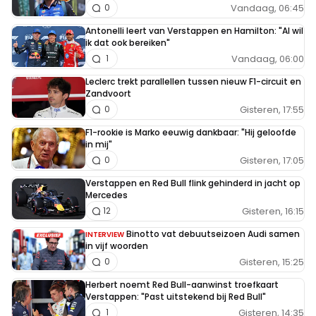
Vandaag, 06:45
0
Antonelli leert van Verstappen en Hamilton: "Al wil
ik dat ook bereiken"
Vandaag, 06:00
1
Leclerc trekt parallellen tussen nieuw F1-circuit en
Zandvoort
Gisteren, 17:55
0
F1-rookie is Marko eeuwig dankbaar: "Hij geloofde
in mij"
Gisteren, 17:05
0
Verstappen en Red Bull flink gehinderd in jacht op
Mercedes
Gisteren, 16:15
12
Binotto vat debuutseizoen Audi samen
INTERVIEW
in vijf woorden
Gisteren, 15:25
0
Herbert noemt Red Bull-aanwinst troefkaart
Verstappen: "Past uitstekend bij Red Bull"
Gisteren, 14:35
1