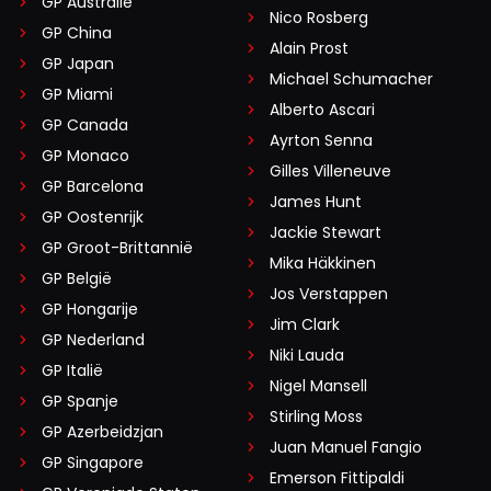
GP Australië
Nico Rosberg
GP China
Alain Prost
GP Japan
Michael Schumacher
GP Miami
Alberto Ascari
GP Canada
Ayrton Senna
GP Monaco
Gilles Villeneuve
GP Barcelona
James Hunt
GP Oostenrijk
Jackie Stewart
GP Groot-Brittannië
Mika Häkkinen
GP België
Jos Verstappen
GP Hongarije
Jim Clark
GP Nederland
Niki Lauda
GP Italië
Nigel Mansell
GP Spanje
Stirling Moss
GP Azerbeidzjan
Juan Manuel Fangio
GP Singapore
Emerson Fittipaldi