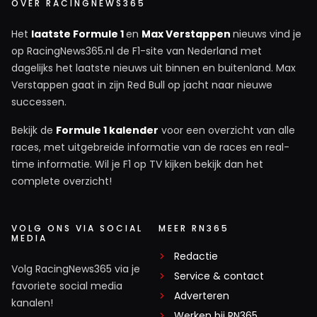
OVER RACINGNEWS365
Het
laatste Formule 1
en
Max Verstappen
nieuws vind je
op RacingNews365.nl de F1-site van Nederland met
dagelijks het laatste nieuws uit binnen en buitenland. Max
Verstappen gaat in zijn Red Bull op jacht naar nieuwe
successen.
Bekijk de
Formule 1 kalender
voor een overzicht van alle
races, met uitgebreide informatie van de races en real-
time informatie. Wil je F1 op TV kijken bekijk dan het
complete overzicht!
VOLG ONS VIA SOCIAL
MEER RN365
MEDIA
Redactie
Volg RacingNews365 via je
Service & contact
favoriete social media
Adverteren
kanalen!
Werken bij RN365