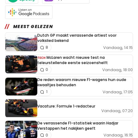
MEEST GELEZEN
Dutch GP maakt verrassende artiest voor
volkslied bekend
Vandaag, 14:15
8
McLaren wacht nieuwe test na
TECH
teleurstellende eerste seizoenshelft
Vandaag, 18:00
0
De reden waarom nieuwe F1-wagens hun oude
kwaaltjes behouden
Vandaag, 17:05
1
Vacature: Formule 1-redacteur
Vandaag, 07:20
De verrassende F1-statistiek waarin Hadjar
Verstappen het nakijken geeft
Vandaag, 16:15
0