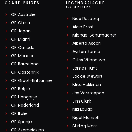
GRAND PRIXES
LEGENDARISCHE
COUREURS
GP Australië
Nico Rosberg
GP China
Alain Prost
GP Japan
Michael Schumacher
GP Miami
Alberto Ascari
GP Canada
Ayrton Senna
GP Monaco
Gilles Villeneuve
GP Barcelona
James Hunt
GP Oostenrijk
Jackie Stewart
GP Groot-Brittannië
Mika Häkkinen
GP België
Jos Verstappen
GP Hongarije
Jim Clark
GP Nederland
Niki Lauda
GP Italië
Nigel Mansell
GP Spanje
Stirling Moss
GP Azerbeidzjan