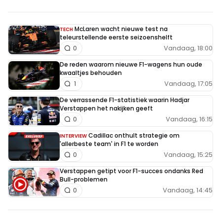
McLaren wacht nieuwe test na
TECH
teleurstellende eerste seizoenshelft
Vandaag, 18:00
0
De reden waarom nieuwe F1-wagens hun oude
kwaaltjes behouden
Vandaag, 17:05
1
De verrassende F1-statistiek waarin Hadjar
Verstappen het nakijken geeft
Vandaag, 16:15
0
Cadillac onthult strategie om
INTERVIEW
'allerbeste team' in F1 te worden
Vandaag, 15:25
0
Verstappen getipt voor F1-succes ondanks Red
Bull-problemen
Vandaag, 14:45
0