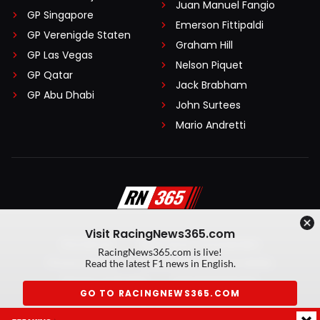
Juan Manuel Fangio
GP Singapore
Emerson Fittipaldi
GP Verenigde Staten
Graham Hill
GP Las Vegas
Nelson Piquet
GP Qatar
Jack Brabham
GP Abu Dhabi
John Surtees
Mario Andretti
Visit RacingNews365.com
Disclaimer
Algemene voorwaarden
RacingNews365.com is live!
Privacy Policy
Created by On Your Marks
Read the latest F1 news in English.
Privacy manager
Kansspeluitingen
GO TO RACINGNEWS365.COM
© 2026 RacingNews365. Alle rechten voorbehouden