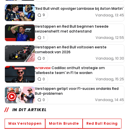
'Red Bull vindt opvolger Lambiase bij Aston Martin'
Vandaag, 13:45
9
Verstappen en Red Bull beginnen tweede
seizoenshelft met achterstand
Vandaag, 12:55
1
Verstappen en Red Bull voltooien eerste
comeback van 2026
Vandaag, 10:30
0
Cadillac onthult strategie om
INTERVIEW
'allerbeste team' in F1 te worden
Vandaag, 15:25
0
Verstappen getipt voor F1-succes ondanks Red
Bull-problemen
Vandaag, 14:45
0
IN DIT ARTIKEL
Max Verstappen
Martin Brundle
Red Bull Racing