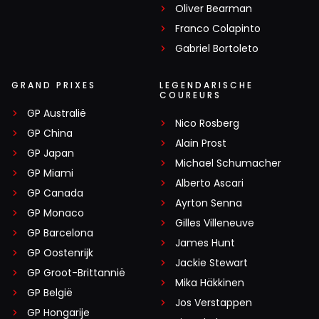
Oliver Bearman
Franco Colapinto
Gabriel Bortoleto
GRAND PRIXES
LEGENDARISCHE
COUREURS
GP Australië
Nico Rosberg
GP China
Alain Prost
GP Japan
Michael Schumacher
GP Miami
Alberto Ascari
GP Canada
Ayrton Senna
GP Monaco
Gilles Villeneuve
GP Barcelona
James Hunt
GP Oostenrijk
Jackie Stewart
GP Groot-Brittannië
Mika Häkkinen
GP België
Jos Verstappen
GP Hongarije