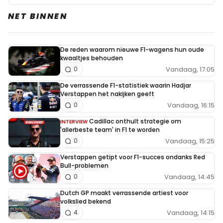
NET BINNEN
De reden waarom nieuwe F1-wagens hun oude
kwaaltjes behouden
Vandaag, 17:05
0
De verrassende F1-statistiek waarin Hadjar
Verstappen het nakijken geeft
Vandaag, 16:15
0
Cadillac onthult strategie om
INTERVIEW
'allerbeste team' in F1 te worden
Vandaag, 15:25
0
Verstappen getipt voor F1-succes ondanks Red
Bull-problemen
Vandaag, 14:45
0
Dutch GP maakt verrassende artiest voor
volkslied bekend
Vandaag, 14:15
4