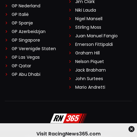
Jim Clark
GP Nederland
Niki Lauda
GP Italië
Nigel Mansell
GP Spanje
Stirling Moss
GP Azerbeidzjan
Juan Manuel Fangio
GP Singapore
Emerson Fittipaldi
GP Verenigde Staten
Graham Hill
GP Las Vegas
Nelson Piquet
GP Qatar
Jack Brabham
GP Abu Dhabi
John Surtees
Mario Andretti
Visit RacingNews365.com