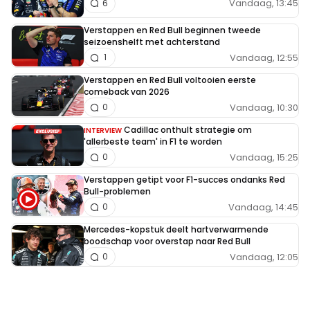
Vandaag, 13:45
6
Verstappen en Red Bull beginnen tweede
seizoenshelft met achterstand
Vandaag, 12:55
1
Verstappen en Red Bull voltooien eerste
comeback van 2026
Vandaag, 10:30
0
Cadillac onthult strategie om
INTERVIEW
'allerbeste team' in F1 te worden
Vandaag, 15:25
0
Verstappen getipt voor F1-succes ondanks Red
Bull-problemen
Vandaag, 14:45
0
Mercedes-kopstuk deelt hartverwarmende
boodschap voor overstap naar Red Bull
Vandaag, 12:05
0