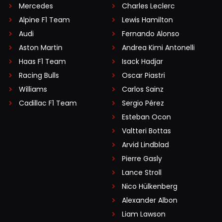
Mercedes
Charles Leclerc
Alpine F1 Team
Lewis Hamilton
Audi
Fernando Alonso
Aston Martin
Andrea Kimi Antonelli
Haas F1 Team
Isack Hadjar
Racing Bulls
Oscar Piastri
Williams
Carlos Sainz
Cadillac F1 Team
Sergio Pérez
Esteban Ocon
Valtteri Bottas
Arvid Lindblad
Pierre Gasly
Lance Stroll
Nico Hülkenberg
Alexander Albon
Liam Lawson