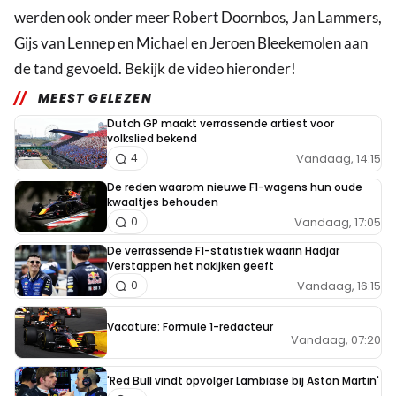
werden ook onder meer Robert Doornbos, Jan Lammers,
Gijs van Lennep en Michael en Jeroen Bleekemolen aan
de tand gevoeld. Bekijk de video hieronder!
MEEST GELEZEN
Dutch GP maakt verrassende artiest voor
volkslied bekend
Vandaag, 14:15
4
De reden waarom nieuwe F1-wagens hun oude
kwaaltjes behouden
Vandaag, 17:05
0
De verrassende F1-statistiek waarin Hadjar
Verstappen het nakijken geeft
Vandaag, 16:15
0
Vacature: Formule 1-redacteur
Vandaag, 07:20
'Red Bull vindt opvolger Lambiase bij Aston Martin'