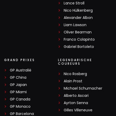
Lance Stroll
Nico Hülkenberg
Alexander Albon
Liam Lawson
Oliver Bearman
Franco Colapinto
Gabriel Bortoleto
GRAND PRIXES
LEGENDARISCHE
COUREURS
GP Australië
Nico Rosberg
GP China
Alain Prost
GP Japan
Michael Schumacher
GP Miami
Alberto Ascari
GP Canada
Ayrton Senna
GP Monaco
Gilles Villeneuve
GP Barcelona