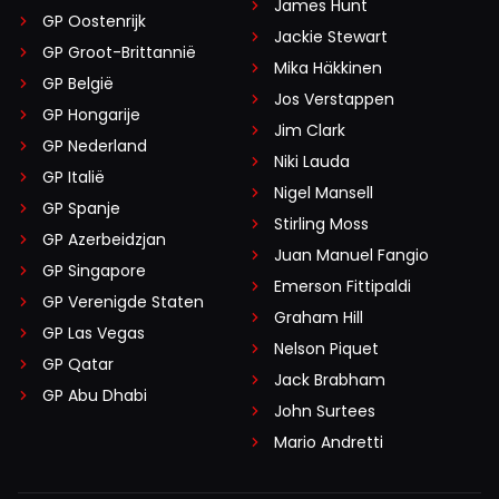
James Hunt
GP Oostenrijk
Jackie Stewart
GP Groot-Brittannië
Mika Häkkinen
GP België
Jos Verstappen
GP Hongarije
Jim Clark
GP Nederland
Niki Lauda
GP Italië
Nigel Mansell
GP Spanje
Stirling Moss
GP Azerbeidzjan
Juan Manuel Fangio
GP Singapore
Emerson Fittipaldi
GP Verenigde Staten
Graham Hill
GP Las Vegas
Nelson Piquet
GP Qatar
Jack Brabham
GP Abu Dhabi
John Surtees
Mario Andretti