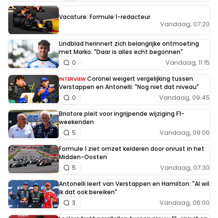
Vacature: Formule 1-redacteur
Vandaag, 07:20
Lindblad herinnert zich belangrijke ontmoeting
met Marko: "Daar is alles echt begonnen"
Vandaag, 11:15
0
Coronel weigert vergelijking tussen
INTERVIEW
Verstappen en Antonelli: "Nog niet dat niveau"
Vandaag, 09:45
0
Briatore pleit voor ingrijpende wijziging F1-
weekenden
Vandaag, 09:00
5
Formule 1 ziet omzet kelderen door onrust in het
Midden-Oosten
Vandaag, 07:30
5
Antonelli leert van Verstappen en Hamilton: "Al wil
ik dat ook bereiken"
Vandaag, 06:00
3