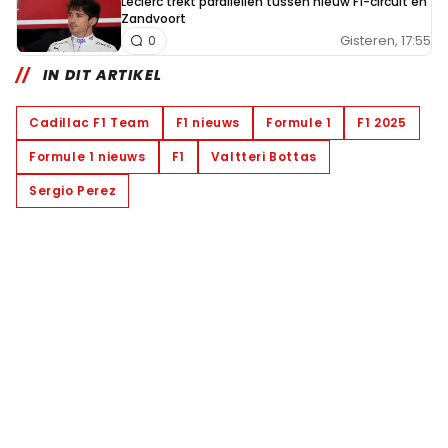
Leclerc trekt parallellen tussen nieuw F1-circuit en
Zandvoort
Gisteren, 17:55
0
IN DIT ARTIKEL
Cadillac F1 Team
F1 nieuws
Formule 1
F1 2025
Formule 1 nieuws
F1
Valtteri Bottas
Sergio Perez