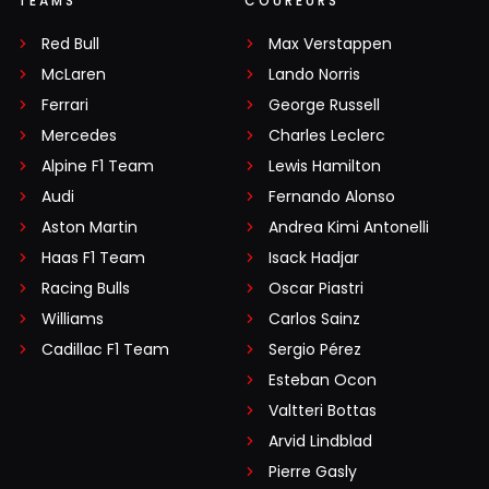
TEAMS
COUREURS
Red Bull
Max Verstappen
McLaren
Lando Norris
Ferrari
George Russell
Mercedes
Charles Leclerc
Alpine F1 Team
Lewis Hamilton
Audi
Fernando Alonso
Aston Martin
Andrea Kimi Antonelli
Haas F1 Team
Isack Hadjar
Racing Bulls
Oscar Piastri
Williams
Carlos Sainz
Cadillac F1 Team
Sergio Pérez
Esteban Ocon
Valtteri Bottas
Arvid Lindblad
Pierre Gasly