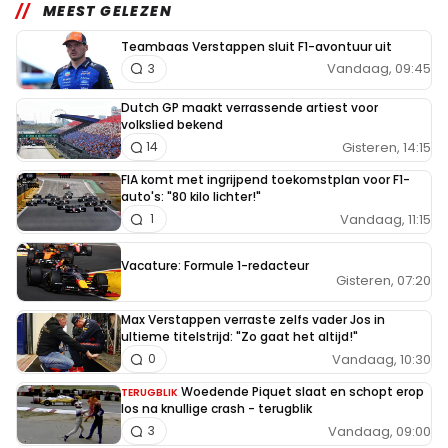
MEEST GELEZEN
Teambaas Verstappen sluit F1-avontuur uit
Vandaag, 09:45
3
Dutch GP maakt verrassende artiest voor
volkslied bekend
Gisteren, 14:15
14
FIA komt met ingrijpend toekomstplan voor F1-
auto's: "80 kilo lichter!"
Vandaag, 11:15
1
Vacature: Formule 1-redacteur
Gisteren, 07:20
Max Verstappen verraste zelfs vader Jos in
ultieme titelstrijd: "Zo gaat het altijd!"
Vandaag, 10:30
0
Woedende Piquet slaat en schopt erop
TERUGBLIK
los na knullige crash - terugblik
Vandaag, 09:00
3