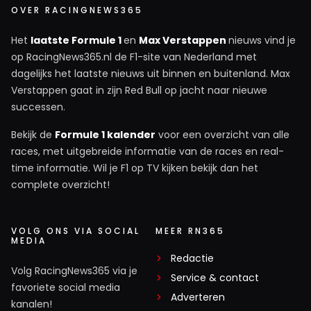
OVER RACINGNEWS365
Het
laatste Formule 1
en
Max Verstappen
nieuws vind je
op RacingNews365.nl de F1-site van Nederland met
dagelijks het laatste nieuws uit binnen en buitenland. Max
Verstappen gaat in zijn Red Bull op jacht naar nieuwe
successen.
Bekijk de
Formule 1 kalender
voor een overzicht van alle
races, met uitgebreide informatie van de races en real-
time informatie. Wil je F1 op TV kijken bekijk dan het
complete overzicht!
VOLG ONS VIA SOCIAL
MEER RN365
MEDIA
Redactie
Volg RacingNews365 via je
Service & contact
favoriete social media
Adverteren
kanalen!