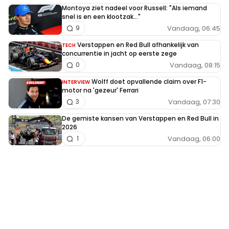
Montoya ziet nadeel voor Russell: "Als iemand
snel is en een klootzak..."
Vandaag, 06:45
9
Verstappen en Red Bull afhankelijk van
TECH
concurrentie in jacht op eerste zege
Vandaag, 08:15
0
Wolff doet opvallende claim over F1-
INTERVIEW
motor na 'gezeur' Ferrari
Vandaag, 07:30
3
De gemiste kansen van Verstappen en Red Bull in
2026
Vandaag, 06:00
1