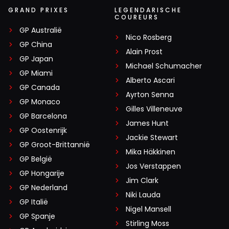
GRAND PRIXES
LEGENDARISCHE
COUREURS
GP Australië
Nico Rosberg
GP China
Alain Prost
GP Japan
Michael Schumacher
GP Miami
Alberto Ascari
GP Canada
Ayrton Senna
GP Monaco
Gilles Villeneuve
GP Barcelona
James Hunt
GP Oostenrijk
Jackie Stewart
GP Groot-Brittannië
Mika Häkkinen
GP België
Jos Verstappen
GP Hongarije
Jim Clark
GP Nederland
Niki Lauda
GP Italië
Nigel Mansell
GP Spanje
Stirling Moss