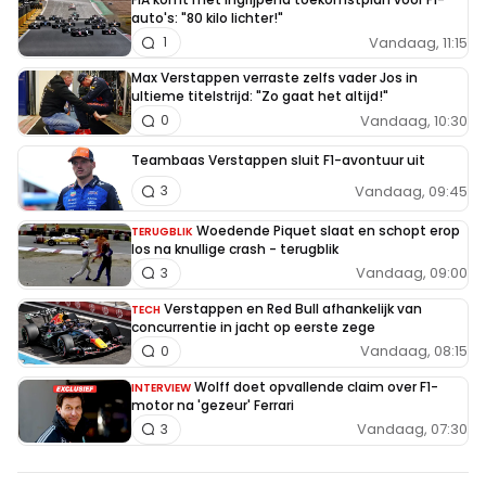
auto's: "80 kilo lichter!"
Vandaag, 11:15
1
Max Verstappen verraste zelfs vader Jos in
ultieme titelstrijd: "Zo gaat het altijd!"
Vandaag, 10:30
0
Teambaas Verstappen sluit F1-avontuur uit
Vandaag, 09:45
3
Woedende Piquet slaat en schopt erop
TERUGBLIK
los na knullige crash - terugblik
Vandaag, 09:00
3
Verstappen en Red Bull afhankelijk van
TECH
concurrentie in jacht op eerste zege
Vandaag, 08:15
0
Wolff doet opvallende claim over F1-
INTERVIEW
motor na 'gezeur' Ferrari
Vandaag, 07:30
3