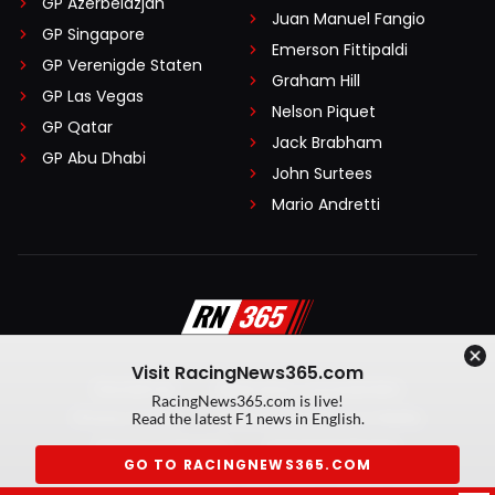
GP Azerbeidzjan
Juan Manuel Fangio
GP Singapore
Emerson Fittipaldi
GP Verenigde Staten
Graham Hill
GP Las Vegas
Nelson Piquet
GP Qatar
Jack Brabham
GP Abu Dhabi
John Surtees
Mario Andretti
Visit RacingNews365.com
Disclaimer
Algemene voorwaarden
RacingNews365.com is live!
Privacy Policy
Created by On Your Marks
Read the latest F1 news in English.
Privacy manager
Kansspeluitingen
GO TO RACINGNEWS365.COM