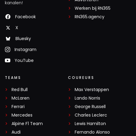
kanalen!
Werken bij RN365
Facebook
RN365.agency
X
Bluesky
Instagram
YouTube
TEAMS
COUREURS
Red Bull
Max Verstappen
McLaren
Lando Norris
Ferrari
George Russell
Mercedes
Charles Leclerc
Alpine F1 Team
Lewis Hamilton
Audi
Fernando Alonso