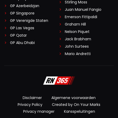
Stirling Moss
GP Azerbeidzjan
Juan Manuel Fangio
GP Singapore
Emerson Fittipaldi
GP Verenigde Staten
Graham Hill
GP Las Vegas
Nelson Piquet
GP Qatar
Jack Brabham
GP Abu Dhabi
John Surtees
Mario Andretti
Disclaimer
Algemene voorwaarden
Privacy Policy
Created by On Your Marks
Privacy manager
Kansspeluitingen