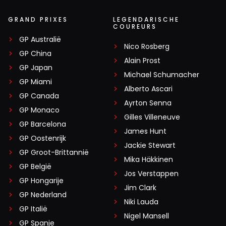
GRAND PRIXES
LEGENDARISCHE
COUREURS
GP Australië
Nico Rosberg
GP China
Alain Prost
GP Japan
Michael Schumacher
GP Miami
Alberto Ascari
GP Canada
Ayrton Senna
GP Monaco
Gilles Villeneuve
GP Barcelona
James Hunt
GP Oostenrijk
Jackie Stewart
GP Groot-Brittannië
Mika Häkkinen
GP België
Jos Verstappen
GP Hongarije
Jim Clark
GP Nederland
Niki Lauda
GP Italië
Nigel Mansell
GP Spanje