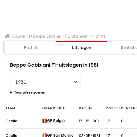
Coureurs
Beppe Gabbiani
F1-uitslagen
In 1981
Profiel
Uitslagen
Statisti
Beppe Gabbiani F1-uitslagen in 1981
Toon alle seizoenen
Beppe
TEAM
GRAND PRIX
DATUM
POSITIE
PUNTEN
Gabbiani
GP België
Osella
17-05-1981
17
0
F1-
uitslagen
GP San Marino
Osella
03-05-1981
17
0