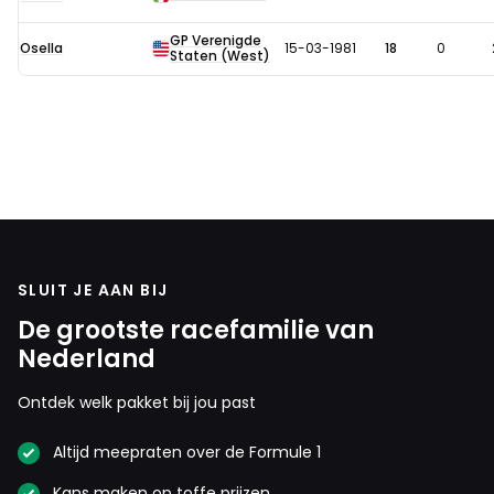
in
GP Verenigde
1981
Osella
15-03-1981
18
0
Staten (West)
SLUIT JE AAN BIJ
De grootste racefamilie van
Nederland
Ontdek welk pakket bij jou past
Altijd meepraten over de Formule 1
Kans maken op toffe prijzen